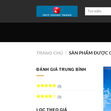
Chuyển
đến
Tìm
kiếm:
nội
dung
TRANG CHỦ
/
SẢN PHẨM ĐƯỢC GẮ
ĐÁNH GIÁ TRUNG BÌNH
(3)
Được xếp
hạng
5
5
(3)
sao
Được
xếp hạng
LỌC THEO GIÁ
5 sao
4