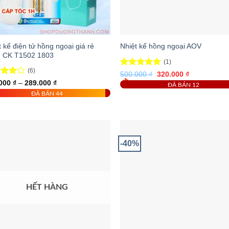
t kế điện tử hồng ngoại giá rẻ
Nhiệt kế hồng ngoại AOV
 CK T1502 1803
(1)
(6)
Được xếp
Giá
Giá
500.000
₫
320.000
₫
gốc
hiện
hạng
5.00
c
Khoảng
.000
₫
–
289.000
₫
ĐÃ BÁN 12
là:
tại
giá:
hạng
5 sao
ĐÃ BÁN 44
500.000 ₫.
là:
từ
5
320.000 ₫.
120.000 ₫
đến
289.000 ₫
-40%
HẾT HÀNG