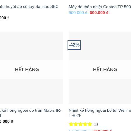
đo huyết áp cổ tay Sanitas SBC
Máy đo thân nhiệt Contec TP 50
Giá
Giá
900.000
₫
600.000
₫
gốc
hiện
.000
₫
là:
tại
900.000 ₫.
là:
600.000 ₫.
-42%
HẾT HÀNG
HẾT HÀNG
t kế hồng ngoại đo trán Mabis IR-
Nhiệt kế hồng ngoại bỏ túi Wellm
T
TH02F
0.000
₫
(1)
Được xếp
Giá
Giá