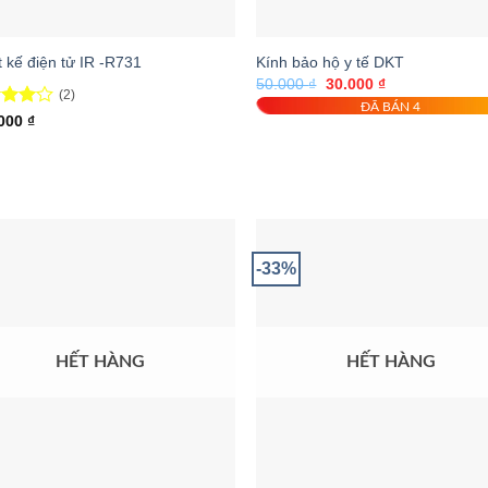
t kế điện tử IR -R731
Kính bảo hộ y tế DKT
Giá
Giá
50.000
₫
30.000
₫
(2)
gốc
hiện
ĐÃ BÁN 4
là:
tại
c
.000
₫
50.000 ₫.
là:
hạng
30.000 ₫.
5
-33%
HẾT HÀNG
HẾT HÀNG