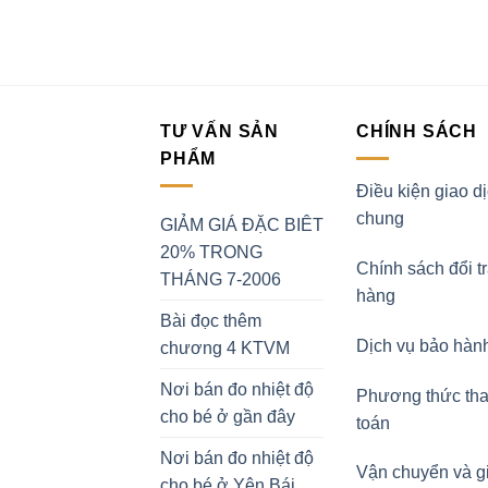
TƯ VẤN SẢN
CHÍNH SÁCH
PHẨM
Điều kiện giao d
chung
GIẢM GIÁ ĐẶC BIÊT
20% TRONG
Chính sách đổi t
THÁNG 7-2006
hàng
Bài đọc thêm
Dịch vụ bảo hàn
chương 4 KTVM
Nơi bán đo nhiệt độ
Phương thức th
cho bé ở gần đây
toán
Nơi bán đo nhiệt độ
Vận chuyển và g
cho bé ở Yên Bái