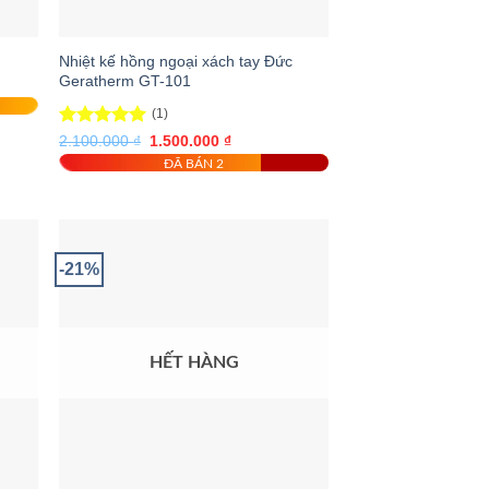
Nhiệt kế hồng ngoại xách tay Đức
Geratherm GT-101
(1)
Được xếp
Giá
Giá
2.100.000
₫
1.500.000
₫
gốc
hiện
hạng
5.00
ĐÃ BÁN 2
là:
tại
5 sao
2.100.000 ₫.
là:
1.500.000 ₫.
-21%
HẾT HÀNG