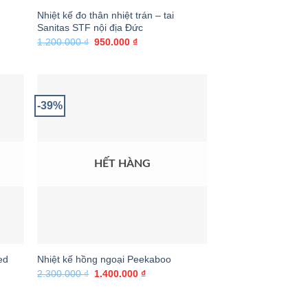
Nhiệt kế đo thân nhiệt trán – tai
0
Sanitas STF nội địa Đức
Giá
Giá
1.200.000
₫
950.000
₫
gốc
hiện
là:
tại
1.200.000 ₫.
là:
950.000 ₫.
-39%
HẾT HÀNG
ed
Nhiệt kế hồng ngoại Peekaboo
Giá
Giá
2.300.000
₫
1.400.000
₫
gốc
hiện
là:
tại
2.300.000 ₫.
là: