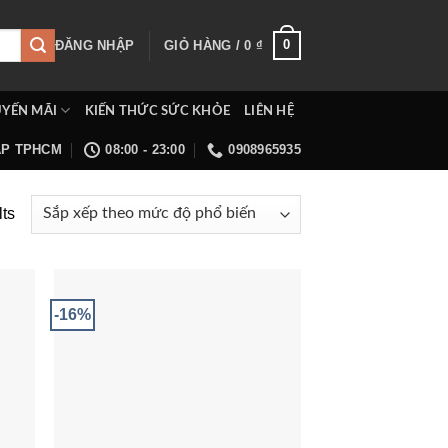
0
ĐĂNG NHẬP
GIỎ HÀNG /
0
₫
YẾN MÃI
KIẾN THỨC SỨC KHỎE
LIÊN HỆ
ẤP TPHCM
08:00 - 23:00
0908965935
lts
-16%