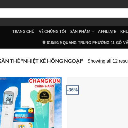
TRANG CHỦ
VỀ CHÚNG TÔI
SẢN PHẨM
AFFILIATE
KHU
618/50/9 QUANG TRUNG PHƯỜNG 11 GÒ V
Showing all 12 resu
N THẺ “NHIỆT KẾ HỒNG NGOẠI”
-36%