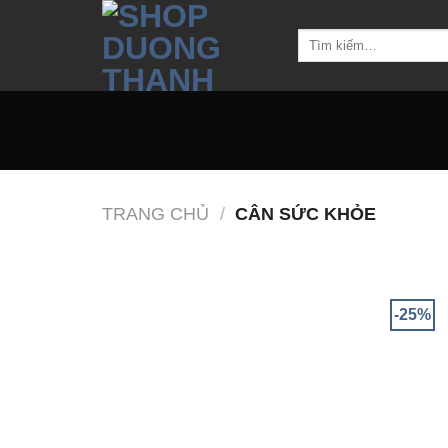
Chuyển
đến
Tìm
kiếm:
nội
dung
TRANG CHỦ
/
CÂN SỨC KHỎE
-25%