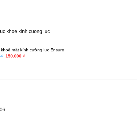
 khoẻ mặt kính cường lực Ensure
Giá
Giá
0
₫
150.000
₫
gốc
hiện
là:
tại
200.000 ₫.
là:
150.000 ₫.
06