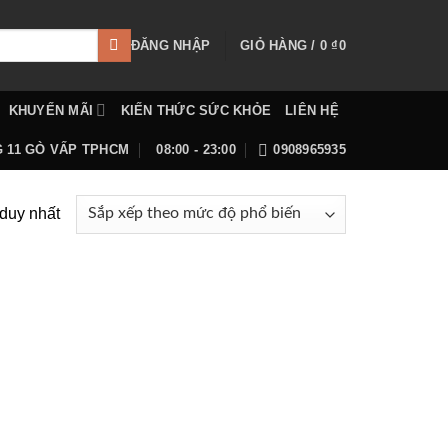
ĐĂNG NHẬP
GIỎ HÀNG /
0
₫
0
KHUYẾN MÃI
KIẾN THỨC SỨC KHỎE
LIÊN HỆ
G 11 GÒ VẤP TPHCM
08:00 - 23:00
0908965935
 duy nhất