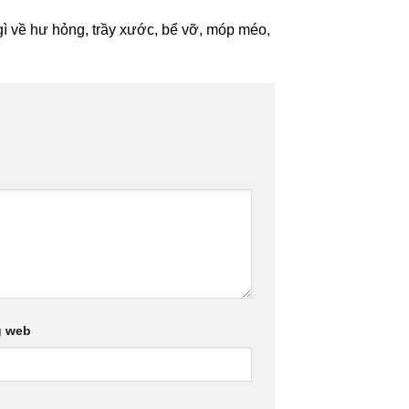
 gì về hư hỏng, trầy xước, bể vỡ, móp méo,
g web