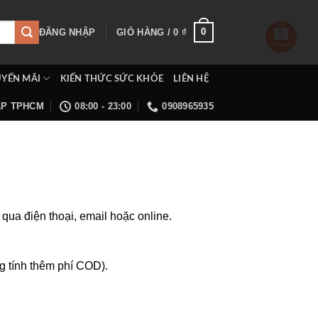
0
ĐĂNG NHẬP
GIỎ HÀNG /
0
₫
YẾN MÃI
KIẾN THỨC SỨC KHỎE
LIÊN HỆ
ẤP TPHCM
08:00 - 23:00
0908965935
qua điện thoại, email hoặc online.
g tính thêm phí COD).