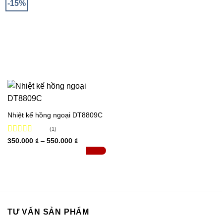
-15%
Nhiệt kế hồng ngoại DT8809C
(1)
Được xếp
Khoảng
350.000
₫
–
550.000
₫
giá:
hạng
5.00
5
ĐÃ BÁN 2
từ
sao
350.000 ₫
đến
550.000 ₫
TƯ VẤN SẢN PHẨM