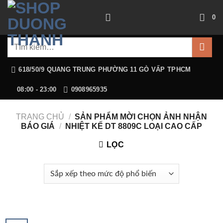
Chuyển
0
đến
nội
Tìm
dung
kiếm:
618/50/9 QUANG TRUNG PHƯỜNG 11 GÒ VẤP TPHCM
08:00 - 23:00
0908965935
TRANG CHỦ
/
SẢN PHẨM MỜI CHỌN ẢNH NHẬN
BÁO GIÁ
/
NHIỆT KẾ DT 8809C LOẠI CAO CẤP
LỌC