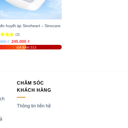
đo huyết áp Sinoheart – Sinocare
(3)
c xếp
Giá
Giá
.000
₫
245.000
₫
gốc
hiện
g
4.67
ĐÃ BÁN 513
là:
tại
o
650.000 ₫.
là:
245.000 ₫.
CHĂM SÓC
KHÁCH HÀNG
ịch
Thông tin liên hệ
rả