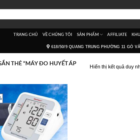
TRANG CHỦ
VỀ CHÚNG TÔI
SẢN PHẨM
AFFILIATE
KHU
618/50/9 QUANG TRUNG PHƯỜNG 11 GÒ V
ẮN THẺ “MÁY ĐO HUYẾT ÁP
Hiển thị kết quả duy n
%