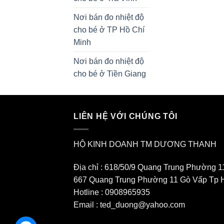
Nơi bán đo nhiệt độ
cho bé ở TP Hồ Chí
Minh
Nơi bán đo nhiệt độ
cho bé ở Tiền Giang
LIÊN HỆ VỚI CHÚNG TÔI
HỘ KINH DOANH TM DƯƠNG THANH
Địa chỉ : 618/50/9 Quang Trung Phường 1
667 Quang Trung Phường 11 Gò Vấp Tp 
Hotline : 0908965935
Email : ted_duong@yahoo.com