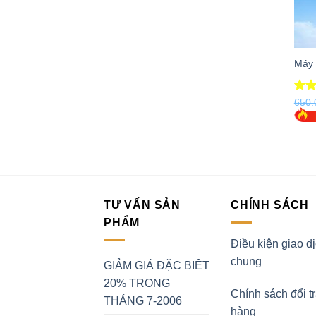
Máy 
Đượ
650
hạn
5 sa
TƯ VẤN SẢN
CHÍNH SÁCH
PHẨM
Điều kiện giao d
chung
GIẢM GIÁ ĐẶC BIÊT
20% TRONG
Chính sách đổi t
THÁNG 7-2006
hàng