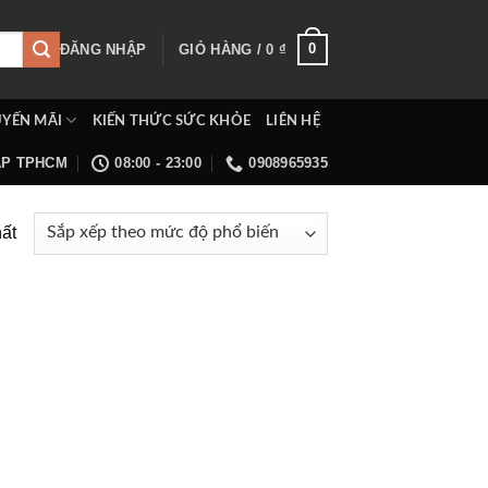
0
ĐĂNG NHẬP
GIỎ HÀNG /
0
₫
YẾN MÃI
KIẾN THỨC SỨC KHỎE
LIÊN HỆ
ẤP TPHCM
08:00 - 23:00
0908965935
hất