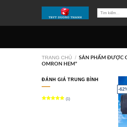
Chuyển
đến
Tìm
kiếm:
nội
dung
TRANG CHỦ
/
SẢN PHẨM ĐƯỢC G
OMRON HEM”
ĐÁNH GIÁ TRUNG BÌNH
-62
(1)
Được xếp
hạng
5
5
sao