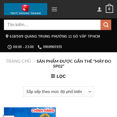
Chuyển
0
đến
nội
Tìm
dung
kiếm:
618/50/9 QUANG TRUNG PHƯỜNG 11 GÒ VẤP TPHCM
08:00 - 23:00
0908965935
TRANG CHỦ
/
SẢN PHẨM ĐƯỢC GẮN THẺ “MÁY ĐO
SP02”
LỌC