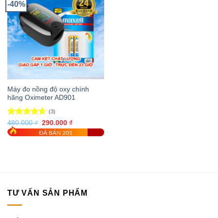
-40%
Máy đo nồng độ oxy chính
hãng Oximeter AD901
(3)
Được xếp
Giá
Giá
480.000
₫
290.000
₫
gốc
hiện
hạng
4.67
ĐÃ BÁN 201
là:
tại
5 sao
480.000 ₫.
là:
290.000 ₫.
TƯ VẤN SẢN PHẨM