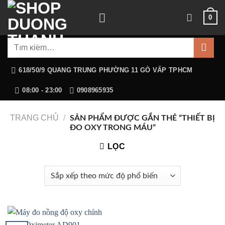
Chuyển
0
đến
nội
Tìm
dung
kiếm:
618/50/9 QUANG TRUNG PHƯỜNG 11 GÒ VẤP TPHCM
08:00 - 23:00
0908965935
TRANG CHỦ
/
SẢN PHẨM ĐƯỢC GẮN THẺ “THIẾT BỊ
ĐO OXY TRONG MÁU”
LỌC