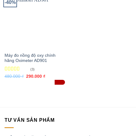
-40%
Máy đo nồng độ oxy chính
hãng Oximeter AD901
(3)
Được xếp
Giá
Giá
480.000
₫
290.000
₫
gốc
hiện
hạng
4.67
ĐÃ BÁN 201
là:
tại
5 sao
480.000 ₫.
là:
290.000 ₫.
TƯ VẤN SẢN PHẨM