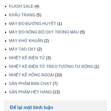
phẩm
sản
4
FLASH SALE
4
phẩm
sản
5
KHẨU TRANG
5
phẩm
sản
1
MÁY ĐO ĐƯỜNG HUYẾT
1
phẩm
sản
5
MÁY ĐO NỒNG ĐỘ OXY TRONG MÁU
5
phẩm
sản
2
MÁY KHỬ KHUẨN
2
phẩm
sản
2
MÁY TẠO OXY
2
phẩm
sản
3
NHIỆT KẾ ĐIỆN TỬ
3
phẩm
sản
1
NHIỆT KẾ ĐIỆN TỬ TREO TƯỜNG TỰ ĐỘNG
1
phẩm
sản
10
NHIỆT KẾ HỒNG NGOẠI
10
phẩm
sản
7
SẢN PHẨM BÁN CHẠY
7
phẩm
sản
13
SẢN PHẨM HẾT HÀNG
13
phẩm
sản
phẩm
Để lại một bình luận