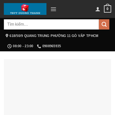
Chuyển
0
đến
nội
Tìm
dung
kiếm:
618/50/9 QUANG TRUNG PHƯỜNG 11 GÒ VẤP TPHCM
08:00 - 23:00
0908965935