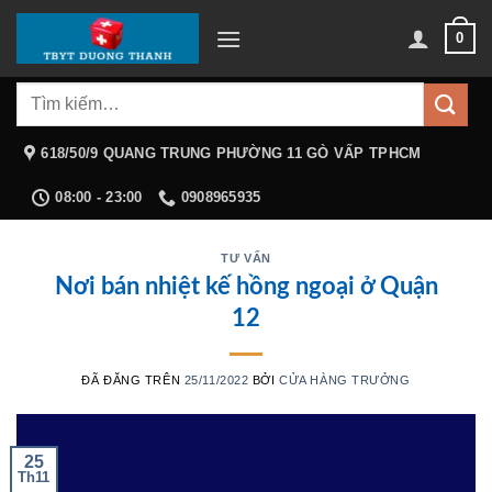
Chuyển
0
đến
nội
Tìm
dung
kiếm:
618/50/9 QUANG TRUNG PHƯỜNG 11 GÒ VẤP TPHCM
08:00 - 23:00
0908965935
TƯ VẤN
Nơi bán nhiệt kế hồng ngoại ở Quận
12
ĐÃ ĐĂNG TRÊN
25/11/2022
BỞI
CỬA HÀNG TRƯỞNG
25
Th11