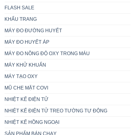
FLASH SALE
KHẨU TRANG
MÁY ĐO ĐƯỜNG HUYẾT
MÁY ĐO HUYẾT ÁP
MÁY ĐO NỒNG ĐỘ OXY TRONG MÁU
MÁY KHỬ KHUẨN
MÁY TẠO OXY
MŨ CHE MẶT COVI
NHIỆT KẾ ĐIỆN TỬ
NHIỆT KẾ ĐIỆN TỬ TREO TƯỜNG TỰ ĐỘNG
NHIỆT KẾ HỒNG NGOẠI
SẢN PHẨM BÁN CHẠY