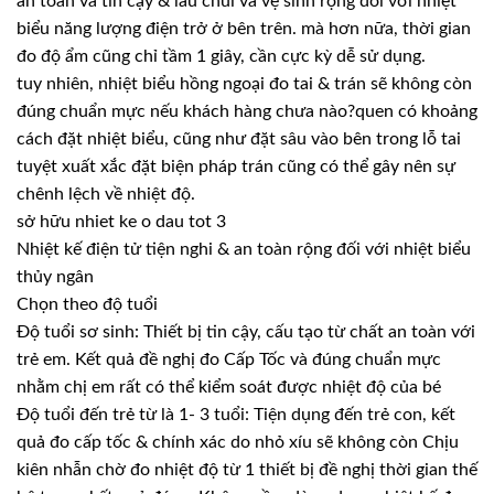
an toàn và tin cậy & lau chùi và vệ sinh rộng đối với nhiệt
biểu năng lượng điện trở ở bên trên. mà hơn nữa, thời gian
đo độ ẩm cũng chỉ tầm 1 giây, cần cực kỳ dễ sử dụng.
tuy nhiên, nhiệt biểu hồng ngoại đo tai & trán sẽ không còn
đúng chuẩn mực nếu khách hàng chưa nào?quen có khoảng
cách đặt nhiệt biểu, cũng như đặt sâu vào bên trong lỗ tai
tuyệt xuất xắc đặt biện pháp trán cũng có thể gây nên sự
chênh lệch về nhiệt độ.
sở hữu nhiet ke o dau tot 3
Nhiệt kế điện tử tiện nghi & an toàn rộng đối với nhiệt biểu
thủy ngân
Chọn theo độ tuổi
Độ tuổi sơ sinh: Thiết bị tin cậy, cấu tạo từ chất an toàn với
trẻ em. Kết quả đề nghị đo Cấp Tốc và đúng chuẩn mực
nhằm chị em rất có thể kiểm soát được nhiệt độ của bé
Độ tuổi đến trẻ từ là 1- 3 tuổi: Tiện dụng đến trẻ con, kết
quả đo cấp tốc & chính xác do nhỏ xíu sẽ không còn Chịu
kiên nhẫn chờ đo nhiệt độ từ 1 thiết bị đề nghị thời gian thế