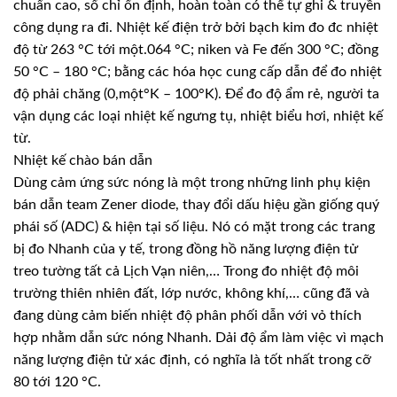
chuẩn cao, số chỉ ổn định, hoàn toàn có thể tự ghi & truyền
công dụng ra đi. Nhiệt kế điện trở bởi bạch kim đo đc nhiệt
độ từ 263 °C tới một.064 °C; niken và Fe đến 300 °C; đồng
50 °C – 180 °C; bằng các hóa học cung cấp dẫn để đo nhiệt
độ phải chăng (0,một°K – 100°K). Để đo độ ẩm rẻ, người ta
vận dụng các loại nhiệt kế ngưng tụ, nhiệt biểu hơi, nhiệt kế
từ.
Nhiệt kế chào bán dẫn
Dùng cảm ứng sức nóng là một trong những linh phụ kiện
bán dẫn team Zener diode, thay đổi dấu hiệu gần giống quý
phái số (ADC) & hiện tại số liệu. Nó có mặt trong các trang
bị đo Nhanh của y tế, trong đồng hồ năng lượng điện tử
treo tường tất cả Lịch Vạn niên,… Trong đo nhiệt độ môi
trường thiên nhiên đất, lớp nước, không khí,… cũng đã và
đang dùng cảm biến nhiệt độ phân phối dẫn với vỏ thích
hợp nhằm dẫn sức nóng Nhanh. Dải độ ẩm làm việc vì mạch
năng lượng điện tử xác định, có nghĩa là tốt nhất trong cỡ
80 tới 120 °C.