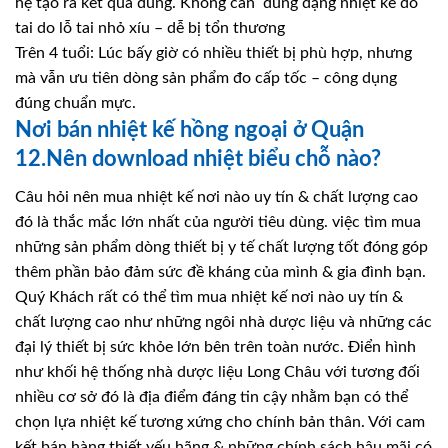
hệ tạo ra kết quả đúng. Không cần dùng dạng nhiệt kế đo
tai do lỗ tai nhỏ xíu – dễ bị tổn thương
Trên 4 tuổi: Lúc bấy giờ có nhiều thiết bị phù hợp, nhưng
mà vẫn ưu tiên dòng sản phẩm đo cấp tốc – công dụng
đúng chuẩn mực.
Nơi bán nhiệt kế hồng ngoại ở Quận
12.Nên download nhiệt biểu chỗ nào?
Câu hỏi nên mua nhiệt kế nơi nào uy tín & chất lượng cao
đó là thắc mắc lớn nhất của người tiêu dùng. việc tìm mua
những sản phẩm dòng thiết bị y tế chất lượng tốt đóng góp
thêm phần bảo đảm sức đề kháng của mình & gia đình bạn.
Quý Khách rất có thể tìm mua nhiệt kế nơi nào uy tín &
chất lượng cao như những ngôi nhà dược liệu và những các
đại lý thiết bị sức khỏe lớn bên trên toàn nước. Điển hình
như khối hệ thống nhà dược liệu Long Châu với tương đối
nhiều cơ sở đó là địa điểm đáng tin cậy nhằm bạn có thể
chọn lựa nhiệt kế tương xứng cho chính bản thân. Với cam
kết bán hàng thiết yếu hãng & những chính sách hậu mãi có