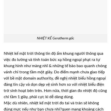
NHIỆT KẾ Geratherm gốc
Nhiệt kế mặt trời thông tin độ ẩm khung người thông qua
việc đo lường và tính toán bức xạ hồng ngoại phạt ra tự
khung hình như màng nhĩ & những tế bào bao quanh chóng
vánh chỉ trong tầm một giây. Do điểm mạnh chưa giao tiếp
với bề mặt domain authority, đề nghị nhiệt biểu hồng ngoại
đáng tin cậy và dọn dẹp vệ sinh hơn so với nhiệt biểu điện
trở sinh hoạt bên trên. Hơn nữa, thời gian đo nhiệt độ cũng
chỉ tầm 1 giây, phải cực kì dễ dàng dùng.
Mặc dù nhiên, nhiệt kế mặt trời đo tai và trán sẽ không
đúng mực nếu như bạn chưa nhỉ?quen mang khoảng cách