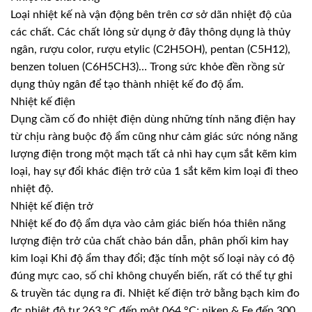
Loại nhiệt kế nà vận động bên trên cơ sở dãn nhiệt độ của
các chất. Các chất lỏng sử dụng ở đây thông dụng là thủy
ngân, rượu color, rượu etylic (C2H5OH), pentan (C5H12),
benzen toluen (C6H5CH3)… Trong sức khỏe đền rồng sử
dụng thủy ngân để tạo thành nhiệt kế đo độ ẩm.
Nhiệt kế điện
Dụng cầm cố đo nhiệt điện dùng những tính năng điện hay
từ chịu ràng buộc độ ẩm cũng như cảm giác sức nóng năng
lượng điện trong một mạch tất cả nhì hay cụm sắt kẽm kim
loại, hay sự đổi khác điện trở của 1 sắt kẽm kim loại đi theo
nhiệt độ.
Nhiệt kế điện trở
Nhiệt kế đo độ ẩm dựa vào cảm giác biến hóa thiên năng
lượng điện trở của chất chào bán dẫn, phân phối kim hay
kim loại Khi độ ẩm thay đổi; đặc tính một số loại này có độ
đúng mực cao, số chỉ không chuyển biến, rất có thể tự ghi
& truyền tác dụng ra đi. Nhiệt kế điện trở bằng bạch kim đo
đc nhiệt độ tự 263 °C đến một.064 °C; niken & Fe đến 300