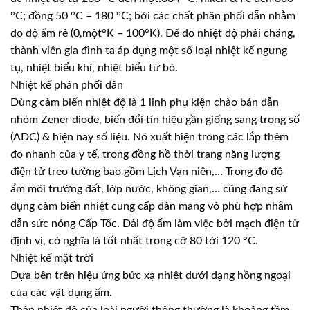
°C; đồng 50 °C – 180 °C; bởi các chất phân phối dẫn nhằm
đo độ ẩm rẻ (0,một°K – 100°K). Để đo nhiệt độ phải chăng,
thành viên gia đình ta áp dụng một số loại nhiệt kế ngưng
tụ, nhiệt biểu khí, nhiệt biểu từ bỏ.
Nhiệt kế phân phối dẫn
Dùng cảm biến nhiệt độ là 1 linh phụ kiện chào bán dẫn
nhóm Zener diode, biến đổi tín hiệu gần giống sang trọng số
(ADC) & hiện nay số liệu. Nó xuất hiện trong các lắp thêm
đo nhanh của y tế, trong đồng hồ thời trang năng lượng
điện tử treo tường bao gồm Lịch Vạn niên,… Trong đo độ
ẩm môi trường đất, lớp nước, không gian,… cũng đang sử
dụng cảm biến nhiệt cung cấp dẫn mang vỏ phù hợp nhằm
dẫn sức nóng Cấp Tốc. Dải độ ẩm làm việc bởi mạch điện tử
định vị, có nghĩa là tốt nhất trong cỡ 80 tới 120 °C.
Nhiệt kế mặt trời
Dựa bên trên hiệu ứng bức xạ nhiệt dưới dạng hồng ngoại
của các vật dụng ấm.
Thân nhiệt độ của loài người thông thường là khoảng tầm