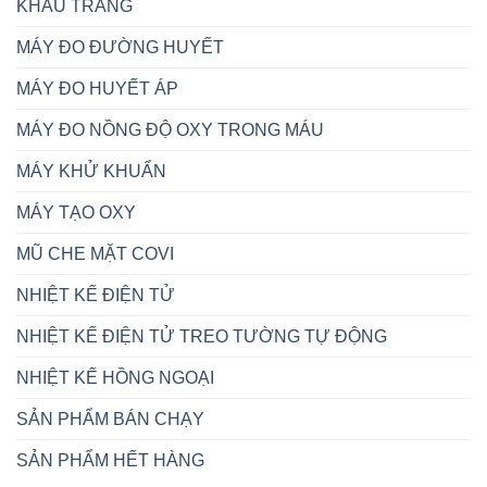
KHẨU TRANG
MÁY ĐO ĐƯỜNG HUYẾT
MÁY ĐO HUYẾT ÁP
MÁY ĐO NỒNG ĐỘ OXY TRONG MÁU
MÁY KHỬ KHUẨN
MÁY TẠO OXY
MŨ CHE MẶT COVI
NHIỆT KẾ ĐIỆN TỬ
NHIỆT KẾ ĐIỆN TỬ TREO TƯỜNG TỰ ĐỘNG
NHIỆT KẾ HỒNG NGOẠI
SẢN PHẨM BÁN CHẠY
SẢN PHẨM HẾT HÀNG