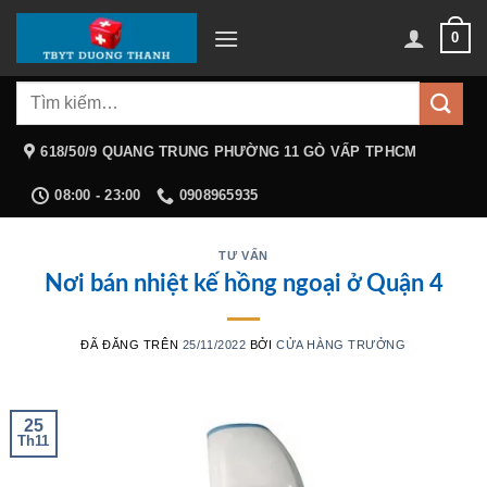
Chuyển
0
đến
nội
Tìm
dung
kiếm:
618/50/9 QUANG TRUNG PHƯỜNG 11 GÒ VẤP TPHCM
08:00 - 23:00
0908965935
TƯ VẤN
Nơi bán nhiệt kế hồng ngoại ở Quận 4
ĐÃ ĐĂNG TRÊN
25/11/2022
BỞI
CỬA HÀNG TRƯỞNG
25
Th11