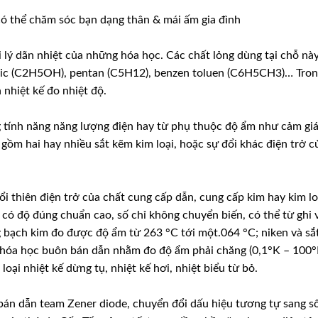
có thể chăm sóc bạn dạng thân & mái ấm gia đình
i lý dãn nhiệt của những hóa học. Các chất lỏng dùng tại chỗ nà
tylic (C2H5OH), pentan (C5H12), benzen toluen (C6H5CH3)… Tron
nhiệt kế đo nhiệt độ.
 tính năng năng lượng điện hay từ phụ thuộc độ ẩm như cảm gi
gồm hai hay nhiều sắt kẽm kim loại, hoặc sự đổi khác điện trở c
i thiên điện trở của chất cung cấp dẫn, cung cấp kim hay kim lo
 có độ đúng chuẩn cao, số chỉ không chuyển biến, có thể từ ghi 
ng bạch kim đo được độ ẩm từ 263 °C tới một.064 °C; niken và sắ
c hóa học buôn bán dẫn nhằm đo độ ẩm phải chăng (0,1°K – 100°
loại nhiệt kế dừng tụ, nhiệt kế hơi, nhiệt biểu từ bỏ.
bán dẫn team Zener diode, chuyển đổi dấu hiệu tương tự sang s