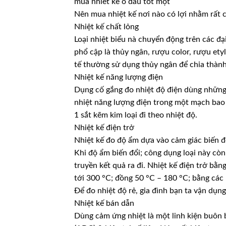
mua nhiet ke o dau tot một
Nên mua nhiệt kế nơi nào có lợi nhằm rất 
Nhiệt kế chất lỏng
Loại nhiệt biểu nà chuyển động trên các đạ
phổ cập là thủy ngân, rượu color, rượu e
tế thường sử dụng thủy ngân để chia thành 
Nhiệt kế năng lượng điện
Dụng cố gắng đo nhiệt độ điện dùng những
nhiệt năng lượng điện trong một mạch bao 
1 sắt kẽm kim loại đi theo nhiệt độ.
Nhiệt kế điện trở
Nhiệt kế đo độ ẩm dựa vào cảm giác biến đổ
Khi độ ẩm biến đổi; công dụng loại này còn
truyền kết quả ra đi. Nhiệt kế điện trở bằ
tới 300 °C; đồng 50 °C – 180 °C; bằng cá
Để đo nhiệt độ rẻ, gia đình bạn ta vận dụng 
Nhiệt kế bán dẫn
Dùng cảm ứng nhiệt là một linh kiện buôn 