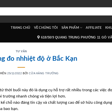
TRANG CHỦ
VỀ CHÚNG TÔI
SẢN PHẨM
AFFILIATE
KHU
618/50/9 QUANG TRUNG PHƯỜNG 11 GÒ V
TƯ VẤN
ng đo nhhiệt độ ở Bắc Kạn
TRÊN
25/11/2022
BỞI
CỬA HÀNG TRƯỞNG
tử thời buổi này đó là dụng cụ hỗ trợ rất nhiều trong các việc đ
 trường nhanh chóng và tiện lợi hơn.
t kế chỗ nào đáng tin cậy và chất lượng cao để sở hữu công dụng
a bao bạn.