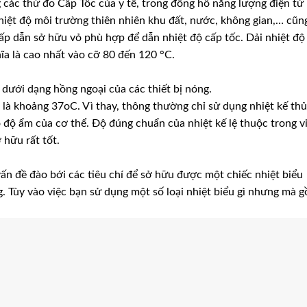
ng các thứ đo Cấp Tốc của y tế, trong đồng hồ năng lượng điện tử
iệt độ môi trường thiên nhiên khu đất, nước, không gian,… cũn
p dẫn sở hữu vỏ phù hợp để dẫn nhiệt độ cấp tốc. Dải nhiệt độ
hĩa là cao nhất vào cỡ 80 đến 120 °C.
 dưới dạng hồng ngoại của các thiết bị nóng.
là khoảng 37oC. Vì thay, thông thường chỉ sử dụng nhiệt kế th
 độ ẩm của cơ thể. Độ đúng chuẩn của nhiệt kế lệ thuộc trong v
 hữu rất tốt.
vấn đề đào bới các tiêu chí để sở hữu được một chiếc nhiệt biểu
g. Tùy vào việc bạn sử dụng một số loại nhiệt biểu gì nhưng mà 