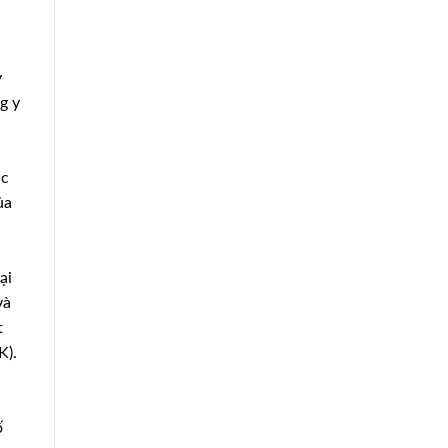
y
g y
ác
ủa
ại
và
t
K).
ố