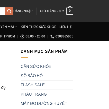
0
ĐĂNG NHẬP
GIỎ HÀNG /
0
₫
YẾN MÃI
KIẾN THỨC SỨC KHỎE
LIÊN HỆ
ẤP TPHCM
08:00 - 23:00
0908965935
DANH MỤC SẢN PHẨM
CÂN SỨC KHỎE
ĐỒ BẢO HỘ
FLASH SALE
o độ
KHẨU TRANG
MÁY ĐO ĐƯỜNG HUYẾT