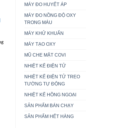
MÁY ĐO HUYẾT ÁP
MÁY ĐO NỒNG ĐỘ OXY
u
TRONG MÁU
MÁY KHỬ KHUẨN
ng
MÁY TẠO OXY
n
MŨ CHE MẶT COVI
NHIỆT KẾ ĐIỆN TỬ
NHIỆT KẾ ĐIỆN TỬ TREO
TƯỜNG TỰ ĐỘNG
NHIỆT KẾ HỒNG NGOẠI
SẢN PHẨM BÁN CHẠY
SẢN PHẨM HẾT HÀNG