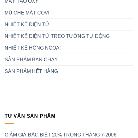
MÁY TẠO OXY
MŨ CHE MẶT COVI
NHIỆT KẾ ĐIỆN TỬ
NHIỆT KẾ ĐIỆN TỬ TREO TƯỜNG TỰ ĐỘNG
NHIỆT KẾ HỒNG NGOẠI
SẢN PHẨM BÁN CHẠY
SẢN PHẨM HẾT HÀNG
TƯ VẤN SẢN PHẨM
GIẢM GIÁ ĐẶC BIÊT 20% TRONG THÁNG 7-2006