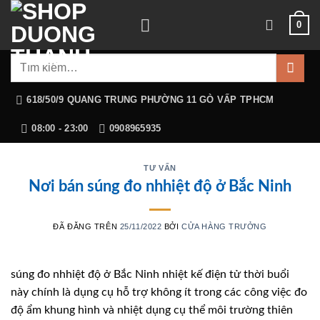
Chuyển
0
đến
nội
Tìm
dung
kiếm:
618/50/9 QUANG TRUNG PHƯỜNG 11 GÒ VẤP TPHCM
08:00 - 23:00
0908965935
TƯ VẤN
Nơi bán súng đo nhhiệt độ ở Bắc Ninh
ĐÃ ĐĂNG TRÊN
25/11/2022
BỞI
CỬA HÀNG TRƯỞNG
súng đo nhhiệt độ ở Bắc Ninh nhiệt kế điện tử thời buổi
này chính là dụng cụ hỗ trợ không ít trong các công việc đo
độ ẩm khung hình và nhiệt dụng cụ thể môi trường thiên