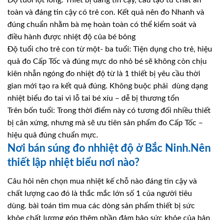
Độ tuổi lọt lòng: Thiết bị đáng tin cậy, cấu tạo từ chất an
toàn và đáng tin cậy có trẻ con. Kết quả nên đo Nhanh và
đúng chuẩn nhằm bà mẹ hoàn toàn có thể kiểm soát và
điều hành được nhiệt độ của bé bỏng
Độ tuổi cho trẻ con từ một- ba tuổi: Tiện dụng cho trẻ, hiệu
quả đo Cấp Tốc và đúng mực do nhỏ bé sẽ không còn chịu
kiên nhẫn ngóng đo nhiệt độ từ là 1 thiết bị yêu cầu thời
gian mới tạo ra kết quả đúng. Không buộc phải dùng dạng
nhiệt biểu đo tai vì lỗ tai bé xíu – dễ bị thương tổn
Trên bốn tuổi: Trong thời điểm này có tương đối nhiều thiết
bị cân xứng, nhưng mà sẽ ưu tiên sản phẩm đo Cấp Tốc –
hiệu quả đúng chuẩn mực.
Nơi bán súng đo nhhiệt độ ở Bắc Ninh.Nên
thiết lập nhiệt biểu nơi nào?
Câu hỏi nên chọn mua nhiệt kế chỗ nào đáng tin cậy và
chất lượng cao đó là thắc mắc lớn số 1 của người tiêu
dùng. bài toán tìm mua các dòng sản phẩm thiết bị sức
khỏe chất lượng góp thêm phần đảm bảo sức khỏe của bản