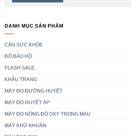
DANH MỤC SẢN PHẨM
CÂN SỨC KHỎE
ĐỒ BẢO HỘ
FLASH SALE
KHẨU TRANG
MÁY ĐO ĐƯỜNG HUYẾT
MÁY ĐO HUYẾT ÁP
MÁY ĐO NỒNG ĐỘ OXY TRONG MÁU
MÁY KHỬ KHUẨN