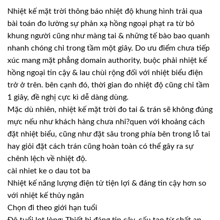
Nhiệt kế mặt trời thông báo nhiệt độ khung hình trải qua
bài toán đo lường sự phản xạ hồng ngoại phạt ra từ bỏ
khung người cũng như màng tai & những tế bào bao quanh
nhanh chóng chỉ trong tầm một giây. Do ưu điểm chưa tiếp
xúc mang mặt phẳng domain authority, buộc phải nhiệt kế
hồng ngoại tin cậy & lau chùi rộng đối với nhiệt biểu điện
trở ở trên. bên cạnh đó, thời gian đo nhiệt độ cũng chỉ tầm
1 giây, đề nghị cực kì dễ dàng dùng.
Mặc dù nhiên, nhiệt kế mặt trời đo tai & trán sẽ không đúng
mực nếu như khách hàng chưa nhỉ?quen với khoảng cách
đặt nhiệt biểu, cũng như đặt sâu trong phía bên trong lỗ tai
hay giỏi đặt cách trán cũng hoàn toàn có thể gây ra sự
chênh lệch về nhiệt độ.
cài nhiet ke o dau tot ba
Nhiệt kế năng lượng điện tử tiện lợi & đáng tin cậy hơn so
với nhiệt kế thủy ngân
Chọn đi theo giới hạn tuổi