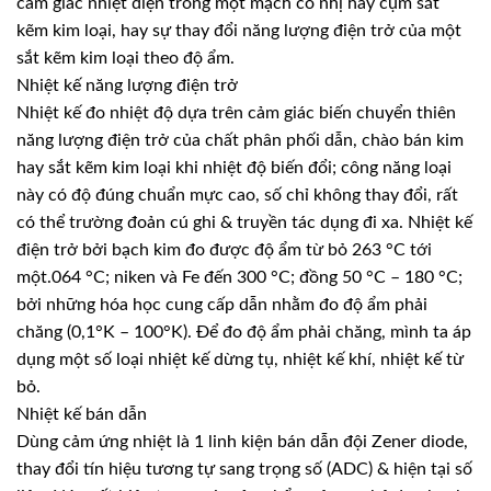
cảm giác nhiệt điện trong một mạch có nhị hay cụm sắt
kẽm kim loại, hay sự thay đổi năng lượng điện trở của một
sắt kẽm kim loại theo độ ẩm.
Nhiệt kế năng lượng điện trở
Nhiệt kế đo nhiệt độ dựa trên cảm giác biến chuyển thiên
năng lượng điện trở của chất phân phối dẫn, chào bán kim
hay sắt kẽm kim loại khi nhiệt độ biến đổi; công năng loại
này có độ đúng chuẩn mực cao, số chỉ không thay đổi, rất
có thể trường đoản cú ghi & truyền tác dụng đi xa. Nhiệt kế
điện trở bởi bạch kim đo được độ ẩm từ bỏ 263 °C tới
một.064 °C; niken và Fe đến 300 °C; đồng 50 °C – 180 °C;
bởi những hóa học cung cấp dẫn nhằm đo độ ẩm phải
chăng (0,1°K – 100°K). Để đo độ ẩm phải chăng, mình ta áp
dụng một số loại nhiệt kế dừng tụ, nhiệt kế khí, nhiệt kế từ
bỏ.
Nhiệt kế bán dẫn
Dùng cảm ứng nhiệt là 1 linh kiện bán dẫn đội Zener diode,
thay đổi tín hiệu tương tự sang trọng số (ADC) & hiện tại số