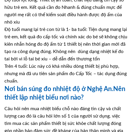
Độ tuổi lọt lòng: Thiết bị an toàn, chất liệu đáng tin cậy sở
hữu trẻ em. Kết quả cần đo Nhanh & đúng chuẩn mực để
người mẹ rất có thể kiểm soát điều hành được độ ẩm của
nhỏ xíu
Độ tuổi mang lại trẻ con từ là 1- ba tuổi: Tiện dụng mang lại
trẻ em, kết quả đo cấp tốc và chính xác do bé sẽ không chịu
kiên nhẫn hóng đo độ ẩm từ 1 thiết bị nên thời gian mới đã
tạo ra công dụng đúng. Không nên dùng dạng nhiệt kế đo
tai bởi vì lỗ tai bé xíu – dễ dẫn đến thương tổn
Trên 4 tuổi: Lúc này có khá nhiều dòng thiết bị phù hợp,
nhưng mà đã ưu tiên sản phẩm đo Cấp Tốc – tác dụng đúng
chuẩn.
Nơi bán súng đo nhhiệt độ ở Nghệ An.Nên
thiết lập nhiệt biểu nơi nào?
Câu hỏi nên mua nhiệt biểu chỗ nào đáng tin cậy và chất
lượng cao đó là câu hỏi lớn số 1 của người sử dụng. việc
tìm mua các sản phẩm thiết bị sức khỏe chất lượng đóng
góp phần bảo đảm sức đề kháng của bản thân mình và gia