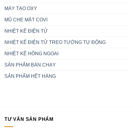
MÁY TẠO OXY
MŨ CHE MẶT COVI
NHIỆT KẾ ĐIỆN TỬ
NHIỆT KẾ ĐIỆN TỬ TREO TƯỜNG TỰ ĐỘNG
NHIỆT KẾ HỒNG NGOẠI
SẢN PHẨM BÁN CHẠY
SẢN PHẨM HẾT HÀNG
TƯ VẤN SẢN PHẨM