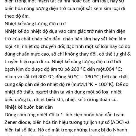
điện trong một mạch tất cả nhì hoặc các kim loại, hay sự
biến hóa năng lượng điện trở của một sắt kẽm kim loại đi
theo độ ẩm.
Nhiệt kế năng lượng điện trở
Nhiệt kế đo nhiệt độ dựa vào cảm giác trở nên thiên điện
trở của chất chào bán dẫn, chào bán kim hay sắt kẽm kim
loại Khi nhiệt độ chuyển đổi; đặc tính một số loại này có độ
đúng chuẩn mực cao, số chỉ không thay đổi, có thể tự ghi &
truyền hiệu quả đi xa. Nhiệt kế năng lượng điện trở bởi
bạch kim đo được độ ẩm từ bỏ 263 °C đến một.064 °C;
niken và sắt tới 300 °C; đồng 50 °C – 180 °C; bởi các chất
cung cấp dẫn để đo nhiệt độ rẻ (mười,1°K – 100°K). Để đo
nhiệt độ thấp, người thân ta vận dụng một số loại nhiệt
biểu dừng tụ, nhiệt biểu khí, nhiệt kế trường đoản cú.
Nhiệt kế buôn bán dẫn
Dùng cảm ứng nhiệt độ là 1 linh kiện buôn bán dẫn team
Zener diode, biến hóa tín hiệu tương tự lịch sự số (ADC) và
hiện tại số liệu. Nó có mặt trong những trang bị đo Nhanh