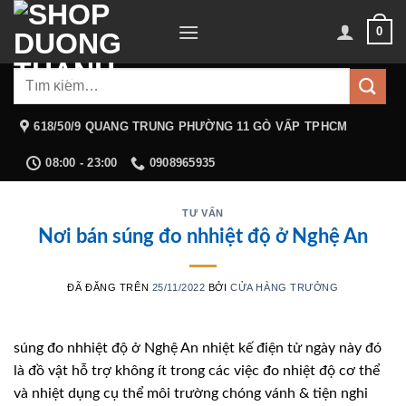
Chuyển
0
đến
nội
Tìm
dung
kiếm:
618/50/9 QUANG TRUNG PHƯỜNG 11 GÒ VẤP TPHCM
08:00 - 23:00
0908965935
TƯ VẤN
Nơi bán súng đo nhhiệt độ ở Nghệ An
ĐÃ ĐĂNG TRÊN
25/11/2022
BỞI
CỬA HÀNG TRƯỞNG
súng đo nhhiệt độ ở Nghệ An nhiệt kế điện tử ngày này đó
là đồ vật hỗ trợ không ít trong các việc đo nhiệt độ cơ thể
và nhiệt dụng cụ thể môi trường chóng vánh & tiện nghi