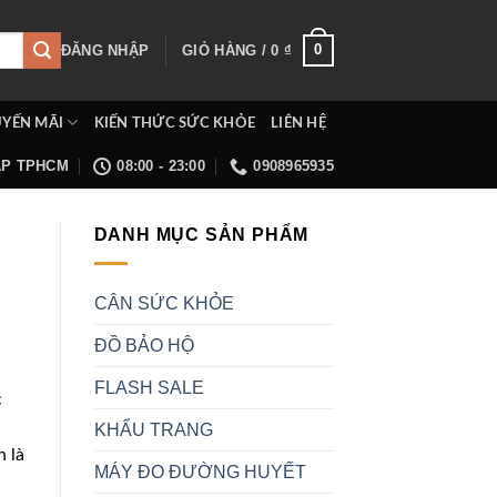
0
ĐĂNG NHẬP
GIỎ HÀNG /
0
₫
YẾN MÃI
KIẾN THỨC SỨC KHỎE
LIÊN HỆ
ẤP TPHCM
08:00 - 23:00
0908965935
DANH MỤC SẢN PHẨM
CÂN SỨC KHỎE
ĐỒ BẢO HỘ
FLASH SALE
c
KHẨU TRANG
h là
MÁY ĐO ĐƯỜNG HUYẾT