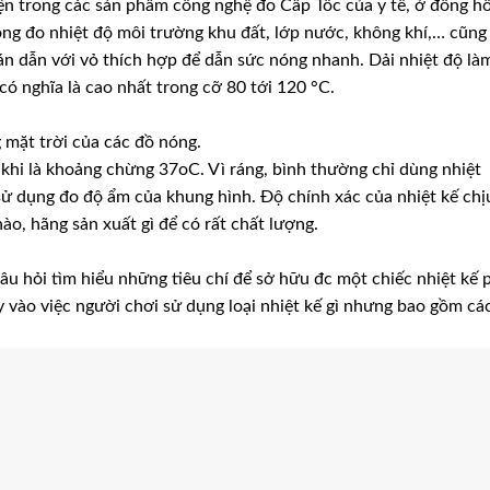
hiện trong các sản phẩm công nghệ đo Cấp Tốc của y tế, ở đồng h
ong đo nhiệt độ môi trường khu đất, lớp nước, không khí,… cũng
n dẫn với vỏ thích hợp để dẫn sức nóng nhanh. Dải nhiệt độ là
có nghĩa là cao nhất trong cỡ 80 tới 120 °C.
 mặt trời của các đồ nóng.
hi là khoảng chừng 37oC. Vì ráng, bình thường chỉ dùng nhiệt
 sử dụng đo độ ẩm của khung hình. Độ chính xác của nhiệt kế chị
ào, hãng sản xuất gì để có rất chất lượng.
câu hỏi tìm hiểu những tiêu chí để sở hữu đc một chiếc nhiệt kế 
y vào việc người chơi sử dụng loại nhiệt kế gì nhưng bao gồm cá