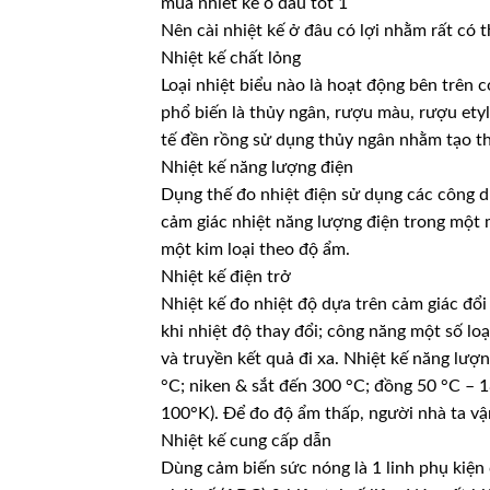
mua nhiet ke o dau tot 1
Nên cài nhiệt kế ở đâu có lợi nhằm rất có 
Nhiệt kế chất lỏng
Loại nhiệt biểu nào là hoạt động bên trên 
phổ biến là thủy ngân, rượu màu, rượu et
tế đền rồng sử dụng thủy ngân nhằm tạo th
Nhiệt kế năng lượng điện
Dụng thế đo nhiệt điện sử dụng các công 
cảm giác nhiệt năng lượng điện trong một 
một kim loại theo độ ẩm.
Nhiệt kế điện trở
Nhiệt kế đo nhiệt độ dựa trên cảm giác đổi
khi nhiệt độ thay đổi; công năng một số loạ
và truyền kết quả đi xa. Nhiệt kế năng lư
°C; niken & sắt đến 300 °C; đồng 50 °C –
100°K). Để đo độ ẩm thấp, người nhà ta vận 
Nhiệt kế cung cấp dẫn
Dùng cảm biến sức nóng là 1 linh phụ kiện