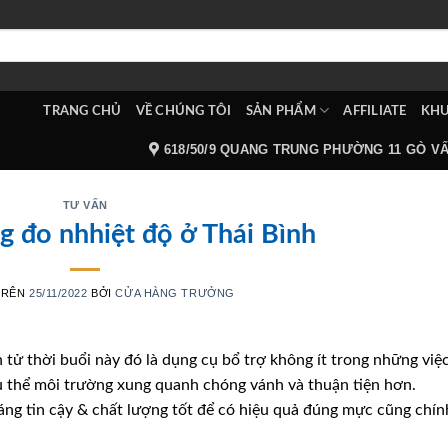
TRANG CHỦ
VỀ CHÚNG TÔI
SẢN PHẨM
AFFILIATE
KHU
618/50/9 QUANG TRUNG PHƯỜNG 11 GÒ V
TƯ VẤN
g đo nhhiệt độ ở Thái Bình
TRÊN
25/11/2022
BỞI
CỬA HÀNG TRƯỞNG
n tử thời buổi này đó là dụng cụ bổ trợ không ít trong những việ
ụ thể môi trường xung quanh chóng vánh và thuận tiện hơn.
đáng tin cậy & chất lượng tốt để có hiệu quả đúng mực cũng chín