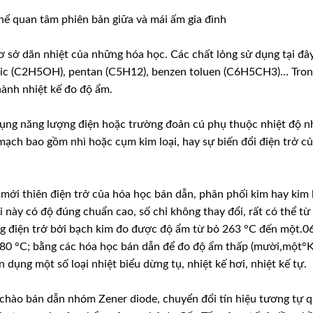
thể quan tâm phiên bản giữa và mái ấm gia đình
cơ sở dãn nhiệt của những hóa học. Các chất lỏng sử dụng tại đâ
ylic (C2H5OH), pentan (C5H12), benzen toluen (C6H5CH3)… Tron
ành nhiệt kế đo độ ẩm.
dụng năng lượng điện hoặc trường đoản cú phụ thuộc nhiệt độ 
mạch bao gồm nhì hoặc cụm kim loại, hay sự biến đổi điện trở c
 mới thiên điện trở của hóa học bán dẫn, phân phối kim hay kim 
i này có độ đúng chuẩn cao, số chỉ không thay đổi, rất có thể từ
ợng điện trở bởi bạch kim đo được độ ẩm từ bỏ 263 °C đến một.0
 180 °C; bằng các hóa học bán dẫn để đo độ ẩm thấp (mười,một°
dụng một số loại nhiệt biểu dừng tụ, nhiệt kế hơi, nhiệt kế tự.
 chào bán dẫn nhóm Zener diode, chuyển đổi tín hiệu tương tự 