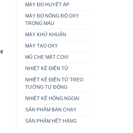
MÁY ĐO HUYẾT ÁP
MÁY ĐO NỒNG ĐỘ OXY
TRONG MÁU
MÁY KHỬ KHUẨN
MÁY TẠO OXY
ng
MŨ CHE MẶT COVI
NHIỆT KẾ ĐIỆN TỬ
NHIỆT KẾ ĐIỆN TỬ TREO
TƯỜNG TỰ ĐỘNG
NHIỆT KẾ HỒNG NGOẠI
SẢN PHẨM BÁN CHẠY
SẢN PHẨM HẾT HÀNG