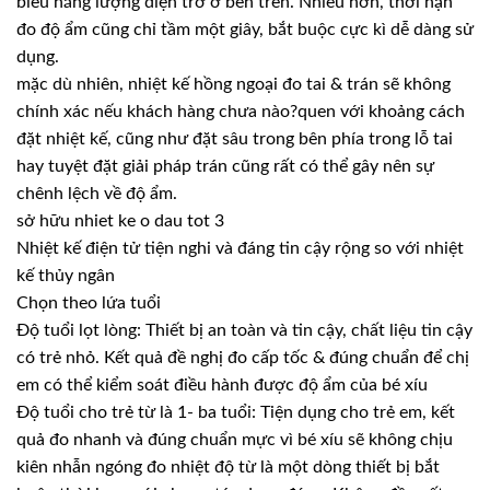
biểu năng lượng điện trở ở bên trên. Nhiều hơn, thời hạn
đo độ ẩm cũng chỉ tầm một giây, bắt buộc cực kì dễ dàng sử
dụng.
mặc dù nhiên, nhiệt kế hồng ngoại đo tai & trán sẽ không
chính xác nếu khách hàng chưa nào?quen với khoảng cách
đặt nhiệt kế, cũng như đặt sâu trong bên phía trong lỗ tai
hay tuyệt đặt giải pháp trán cũng rất có thể gây nên sự
chênh lệch về độ ẩm.
sở hữu nhiet ke o dau tot 3
Nhiệt kế điện tử tiện nghi và đáng tin cậy rộng so với nhiệt
kế thủy ngân
Chọn theo lứa tuổi
Độ tuổi lọt lòng: Thiết bị an toàn và tin cậy, chất liệu tin cậy
có trẻ nhỏ. Kết quả đề nghị đo cấp tốc & đúng chuẩn để chị
em có thể kiểm soát điều hành được độ ẩm của bé xíu
Độ tuổi cho trẻ từ là 1- ba tuổi: Tiện dụng cho trẻ em, kết
quả đo nhanh và đúng chuẩn mực vì bé xíu sẽ không chịu
kiên nhẫn ngóng đo nhiệt độ từ là một dòng thiết bị bắt