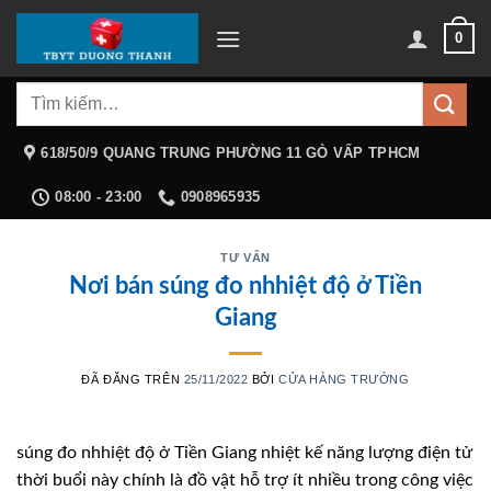
Chuyển
0
đến
nội
Tìm
dung
kiếm:
618/50/9 QUANG TRUNG PHƯỜNG 11 GÒ VẤP TPHCM
08:00 - 23:00
0908965935
TƯ VẤN
Nơi bán súng đo nhhiệt độ ở Tiền
Giang
ĐÃ ĐĂNG TRÊN
25/11/2022
BỞI
CỬA HÀNG TRƯỞNG
súng đo nhhiệt độ ở Tiền Giang nhiệt kế năng lượng điện tử
thời buổi này chính là đồ vật hỗ trợ ít nhiều trong công việc