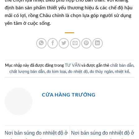
thể chọn lựa nhiệt biểu phù hợp cho bản thân. Với khẳng
định bán sản phẩm thiết yếu thương hiệu & các chế độ hậu
mãi có lợi, rồng Châu chính là chọn lựa góp người sử dụng
yên tâm ở cuộc sống.
TƯ VẤN
chất bán dẫn
Mục nhập này đã được đăng trong
và được gắn thẻ
,
chất lượng bán dẫn
đo kim loại
đo nhiệt độ
đo thủy ngân
nhiệt kế
,
,
,
,
.
CỬA HÀNG TRƯỞNG
Nơi bán súng đo nhhiệt độ ở
Nơi bán súng đo nhhiệt độ ở