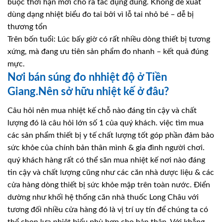
buộc thời hạn mới cho ra tác dụng đúng. Không đề xuất
dùng dạng nhiệt biểu đo tai bởi vì lỗ tai nhỏ bé – dễ bị
thương tổn
Trên bốn tuổi: Lúc bấy giờ có rất nhiều dòng thiết bị tương
xứng, mà đang ưu tiên sản phẩm đo nhanh – kết quả đúng
mực.
Nơi bán súng đo nhhiệt độ ở Tiền
Giang.Nên sở hữu nhiệt kế ở đâu?
Câu hỏi nên mua nhiệt kế chỗ nào đáng tin cậy và chất
lượng đó là câu hỏi lớn số 1 của quý khách. việc tìm mua
các sản phẩm thiết bị y tế chất lượng tốt góp phần đảm bảo
sức khỏe của chính bản thân mình & gia đình người chơi.
quý khách hàng rất có thể săn mua nhiệt kế nơi nào đáng
tin cậy và chất lượng cũng như các căn nhà dược liệu & các
cửa hàng dòng thiết bị sức khỏe mập trên toàn nước. Điển
dường như khối hệ thống căn nhà thuốc Long Châu với
tương đối nhiều cửa hàng đó là vị trí uy tín để chúng ta có