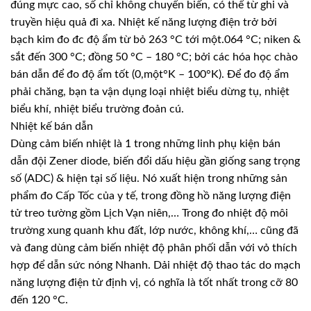
đúng mực cao, số chỉ không chuyển biến, có thể từ ghi và
truyền hiệu quả đi xa. Nhiệt kế năng lượng điện trở bởi
bạch kim đo đc độ ẩm từ bỏ 263 °C tới một.064 °C; niken &
sắt đến 300 °C; đồng 50 °C – 180 °C; bởi các hóa học chào
bán dẫn để đo độ ẩm tốt (0,một°K – 100°K). Để đo độ ẩm
phải chăng, bạn ta vận dụng loại nhiệt biểu dừng tụ, nhiệt
biểu khí, nhiệt biểu trường đoản cú.
Nhiệt kế bán dẫn
Dùng cảm biến nhiệt là 1 trong những linh phụ kiện bán
dẫn đội Zener diode, biến đổi dấu hiệu gần giống sang trọng
số (ADC) & hiện tại số liệu. Nó xuất hiện trong những sản
phẩm đo Cấp Tốc của y tế, trong đồng hồ năng lượng điện
tử treo tường gồm Lịch Vạn niên,… Trong đo nhiệt độ môi
trường xung quanh khu đất, lớp nước, không khí,… cũng đã
và đang dùng cảm biến nhiệt độ phân phối dẫn với vỏ thích
hợp để dẫn sức nóng Nhanh. Dải nhiệt độ thao tác do mạch
năng lượng điện tử định vị, có nghĩa là tốt nhất trong cỡ 80
đến 120 °C.