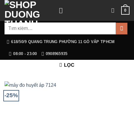
Chuyển
0
đến
nội
Tìm
dung
kiếm:
618/50/9 QUANG TRUNG PHƯỜNG 11 GÒ VẤP TPHCM
08:00 - 23:00
0908965935
LỌC
-25%