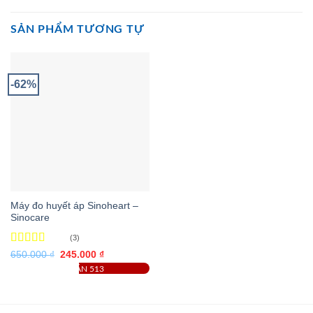
SẢN PHẨM TƯƠNG TỰ
-62%
Máy đo huyết áp Sinoheart –
Sinocare
(3)
Được xếp
Giá
Giá
650.000
₫
245.000
₫
gốc
hiện
hạng
4.67
ĐÃ BÁN 513
là:
tại
5 sao
650.000 ₫.
là:
245.000 ₫.