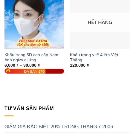
HẾT HÀNG
Khẩu trang 5D cao cấp Nam
Khẩu trang y tế 4 lớp Việt
Anh ngừa dị ứng
Thắng
Khoảng
6.000
₫
–
30.000
₫
120.000
₫
giá:
ĐÃ BÁN 170
từ
6.000 ₫
đến
30.000 ₫
TƯ VẤN SẢN PHẨM
GIẢM GIÁ ĐẶC BIÊT 20% TRONG THÁNG 7-2006