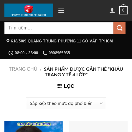
Chuyển
0
đến
nội
Tìm
dung
kiếm:
618/50/9 QUANG TRUNG PHƯỜNG 11 GÒ VẤP TPHCM
08:00 - 23:00
0908965935
TRANG CHỦ
/
SẢN PHẨM ĐƯỢC GẮN THẺ “KHẨU
TRANG Y TẾ 4 LỚP”
LỌC