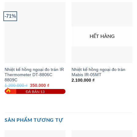
-71%
HẾT HÀNG
Nhiệt kế hồng ngoại đo trán IR
Nhiệt kế hồng ngoại đo trán
Thermometer DT-8806C
Mabis IR-05MT
8809C
2.100.000
₫
Giá
Giá
1.200.000
₫
350.000
₫
gốc
hiện
ĐÃ BÁN 13
là:
tại
1.200.000 ₫.
là:
350.000 ₫.
SẢN PHẨM TƯƠNG TỰ