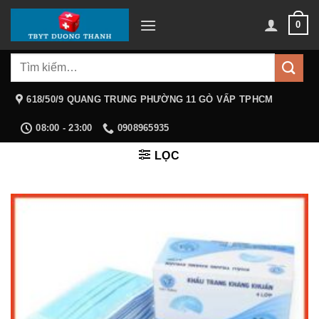
Chuyển
0
đến
nội
Tìm
dung
kiếm:
618/50/9 QUANG TRUNG PHƯỜNG 11 GÒ VẤP TPHCM
08:00 - 23:00
0908965935
LỌC