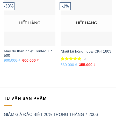
-33%
-1%
HẾT HÀNG
HẾT HÀNG
Máy đo thân nhiệt Contec TP
Nhiệt kế hồng ngoại CK-T1803
500
(2)
Giá
Giá
900.000
₫
600.000
₫
gốc
hiện
Được xếp
Giá
Giá
360.000
₫
355.000
₫
là:
tại
gốc
hiện
hạng
5.00
900.000 ₫.
là:
là:
tại
5 sao
600.000 ₫.
360.000 ₫.
là:
355.000 ₫.
TƯ VẤN SẢN PHẨM
GIẢM GIÁ ĐẶC BIÊT 20% TRONG THÁNG 7-2006