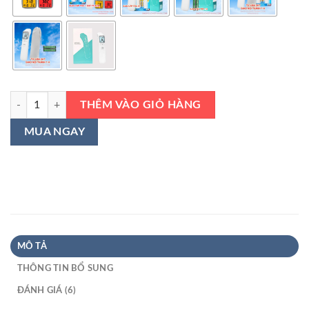
Nhiệt kế điện tử hồng ngoại giá rẻ Scan CK T1502 1803 số lượng
THÊM VÀO GIỎ HÀNG
MUA NGAY
MÔ TẢ
THÔNG TIN BỔ SUNG
ĐÁNH GIÁ (6)