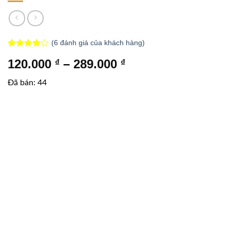
(
6
đánh giá của khách hàng)
5
trên
4.00
Khoảng
120.000
–
289.000
₫
₫
5 dựa
trên
đánh
giá:
giá
Đã bán: 44
từ
120.000 ₫
đến
289.000 ₫