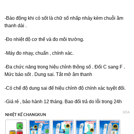
-Báo động khi có sốt là chữ số nhấp nháy kèm chuỗi âm
thanh dài .
-Đo nhiệt độ cơ thể và đo môi trường.
-Máy đo nhạy, chuẩn , chính xác.
-Đa chức năng trong hiệu chỉnh thông số . Đổi C sang F .
Mức báo sốt . Dung sai. Tắt mở âm thanh
-Có chế độ dung sai để hiệu chỉnh độ chính xác tuyệt đối.
-Giá rẻ , bảo hành 12 tháng. Bao đổi trả do lỗi trong 24h
XÓA
NHIỆT KẾ CHANGKUN