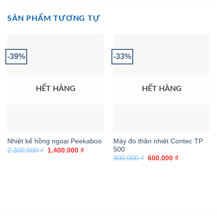
SẢN PHẨM TƯƠNG TỰ
-39%
-33%
HẾT HÀNG
HẾT HÀNG
Máy đo thân nhiệt Contec TP
Nhiệt kế hồng ngoại Peekaboo
500
Giá
Giá
2.300.000
₫
1.400.000
₫
gốc
hiện
Giá
Giá
900.000
₫
600.000
₫
là:
tại
gốc
hiện
2.300.000 ₫.
là:
là:
tại
1.400.000 ₫.
900.000 ₫.
là:
600.000 ₫.