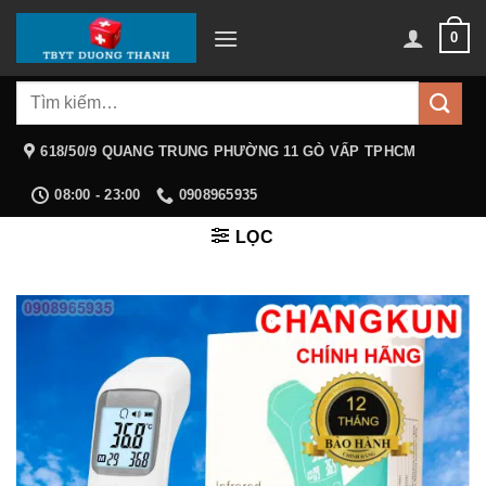
Chuyển
0
đến
nội
Tìm
dung
kiếm:
618/50/9 QUANG TRUNG PHƯỜNG 11 GÒ VẤP TPHCM
08:00 - 23:00
0908965935
LỌC