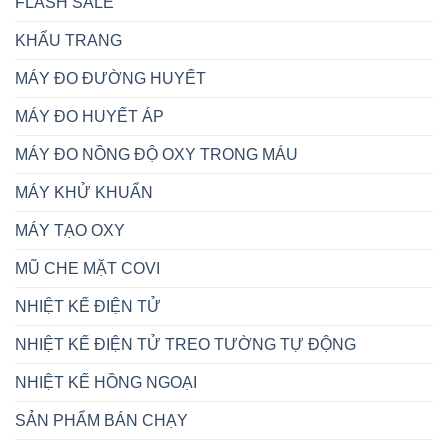
FLASH SALE
KHẨU TRANG
MÁY ĐO ĐƯỜNG HUYẾT
MÁY ĐO HUYẾT ÁP
MÁY ĐO NỒNG ĐỘ OXY TRONG MÁU
MÁY KHỬ KHUẨN
MÁY TẠO OXY
MŨ CHE MẶT COVI
NHIỆT KẾ ĐIỆN TỬ
NHIỆT KẾ ĐIỆN TỬ TREO TƯỜNG TỰ ĐỘNG
NHIỆT KẾ HỒNG NGOẠI
SẢN PHẨM BÁN CHẠY