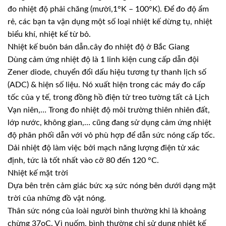
đo nhiệt độ phải chăng (mười,1°K – 100°K). Để đo độ ẩm
rẻ, các bạn ta vận dụng một số loại nhiệt kế dừng tụ, nhiệt
biểu khí, nhiệt kế từ bỏ.
Nhiệt kế buôn bán dẫn.cây đo nhiệt độ ở Bắc Giang
Dùng cảm ứng nhiệt độ là 1 linh kiện cung cấp dẫn đội
Zener diode, chuyển đổi dấu hiệu tương tự thanh lịch số
(ADC) & hiện số liệu. Nó xuất hiện trong các máy đo cấp
tốc của y tế, trong đồng hồ điện tử treo tường tất cả Lịch
Vạn niên,… Trong đo nhiệt độ môi trường thiên nhiên đất,
lớp nước, không gian,… cũng đang sử dụng cảm ứng nhiệt
độ phân phối dẫn với vỏ phù hợp để dẫn sức nóng cấp tốc.
Dải nhiệt độ làm việc bởi mạch năng lượng điện tử xác
định, tức là tốt nhất vào cỡ 80 đến 120 °C.
Nhiệt kế mặt trời
Dựa bên trên cảm giác bức xạ sức nóng bên dưới dạng mặt
trời của những đồ vật nóng.
Thân sức nóng của loài người bình thường khi là khoảng
chừng 37oC. Vì nuốm, bình thường chỉ sử dụng nhiệt kế