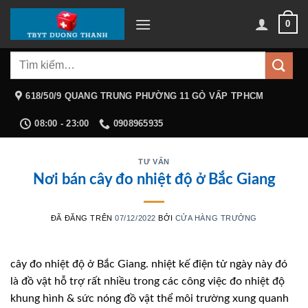
Chuyển
0
đến
nội
Tìm
dung
kiếm:
618/50/9 QUANG TRUNG PHƯỜNG 11 GÒ VẤP TPHCM
08:00 - 23:00
0908965935
TƯ VẤN
Nơi bán cây đo nhiệt độ ở Bắc Giang
ĐÃ ĐĂNG TRÊN
07/12/2022
BỞI
CỬA HÀNG TRƯỞNG
cây đo nhiệt độ ở Bắc Giang. nhiệt kế điện tử ngày này đó
là đồ vật hỗ trợ rất nhiều trong các công việc đo nhiệt độ
khung hình & sức nóng đồ vật thể môi trường xung quanh