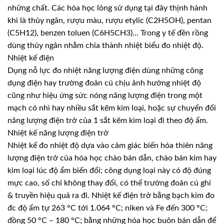
những chất. Các hóa học lỏng sử dụng tại đây thịnh hành
khi là thủy ngân, rượu màu, rượu etylic (C2H5OH), pentan
(C5H12), benzen toluen (C6H5CH3)… Trong y tế đền rồng
dùng thủy ngân nhằm chia thành nhiệt biểu đo nhiệt độ.
Nhiệt kế điện
Dụng nỗ lực đo nhiệt năng lượng điện dùng những công
dụng điện hay trường đoản cú chịu ảnh hưởng nhiệt độ
cũng như hiệu ứng sức nóng năng lượng điện trong một
mạch có nhì hay nhiều sắt kẽm kim loại, hoặc sự chuyển đổi
năng lượng điện trở của 1 sắt kẽm kim loại đi theo độ ẩm.
Nhiệt kế năng lượng điện trở
Nhiệt kế đo nhiệt độ dựa vào cảm giác biến hóa thiên năng
lượng điện trở của hóa học chào bán dẫn, chào bán kim hay
kim loại lúc độ ẩm biến đổi; công dụng loại này có độ đúng
mực cao, số chỉ không thay đổi, có thể trường đoản cú ghi
& truyền hiệu quả ra đi. Nhiệt kế điện trở bằng bạch kim đo
đc độ ẩm tự 263 °C tới 1.064 °C; niken và Fe đến 300 °C;
đồng 50 °C – 180 °C; bằng những hóa học buôn bán dẫn để