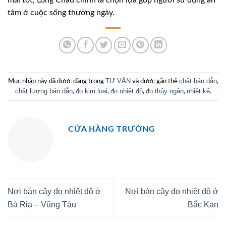
mãi tốt, Long Châu chính là chọn lựa góp người sử dụng an
tâm ở cuộc sống thường ngày.
TƯ VẤN
chất bán dẫn
Mục nhập này đã được đăng trong
và được gắn thẻ
,
chất lượng bán dẫn
đo kim loại
đo nhiệt độ
đo thủy ngân
nhiệt kế
,
,
,
,
.
CỬA HÀNG TRƯỞNG
Nơi bán cây đo nhiệt độ ở
Nơi bán cây đo nhiệt độ ở
Bà Rịa – Vũng Tàu
Bắc Kạn