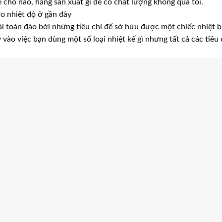
 chỗ nào, hãng sản xuất gì để có chất lượng không quá tồi.
đo nhiệt độ ở gần đây
ài toán đào bới những tiêu chí để sở hữu được một chiếc nhiệt b
 vào việc bạn dùng một số loại nhiệt kế gì nhưng tất cả các tiêu 