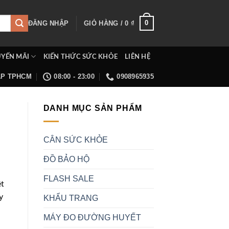
0
ĐĂNG NHẬP
GIỎ HÀNG /
0
₫
YẾN MÃI
KIẾN THỨC SỨC KHỎE
LIÊN HỆ
ẤP TPHCM
08:00 - 23:00
0908965935
DANH MỤC SẢN PHẨM
CÂN SỨC KHỎE
ĐỒ BẢO HỘ
FLASH SALE
ệt
y
KHẨU TRANG
MÁY ĐO ĐƯỜNG HUYẾT