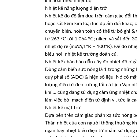
kim loại theo nhiệt độ.
Nhiệt kế năng lượng điện trở
Nhiệt kế đo độ ẩm dựa trên cảm giác đổi t
hoặc sắt kẽm kim loại lúc độ ẩm đổi khác; 
chuyển biến, hoàn toàn có thể từ bỏ ghi & 
từ 263 °C tới 1.064 °C; niken và sắt đến 
nhiệt độ rẻ (mười,1°K – 100°K). Để đo nhiệt
biểu hơi, nhiệt kế trường đoản cú.
Nhiệt kế chào bán dẫn.cây đo nhiệt độ ở g
Dùng cảm biến sức nóng là 1 trong những li
quý phái số (ADC) & hiện số liệu. Nó có mặ
lượng điện tử đeo tường tất cả Lịch Vạn n
khí,… cũng đang sử dụng cảm ứng nhiệt ch
làm việc bởi mạch điện tử định vị, tức là c
Nhiệt kế mặt trời
Dựa bên trên cảm giác phản xạ sức nóng b
Thân nhiệt của con người thông thường khi
ngân hay nhiệt biểu điện tử nhằm sử dụng