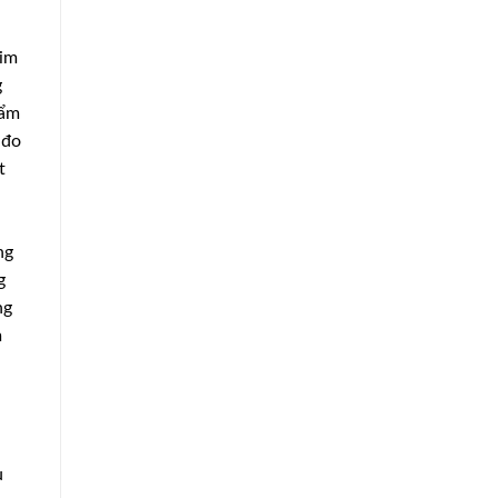
kim
g
 ẩm
 đo
t
ng
g
ng
m
u