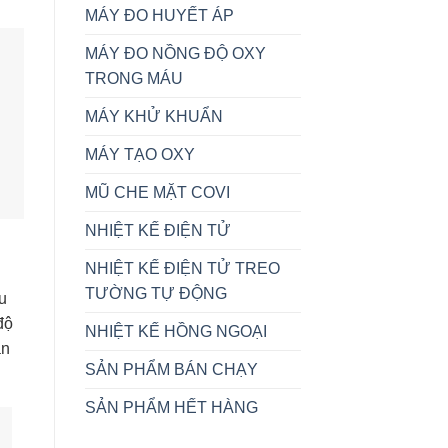
MÁY ĐO HUYẾT ÁP
MÁY ĐO NỒNG ĐỘ OXY
TRONG MÁU
MÁY KHỬ KHUẨN
MÁY TẠO OXY
MŨ CHE MẶT COVI
NHIỆT KẾ ĐIỆN TỬ
NHIỆT KẾ ĐIỆN TỬ TREO
TƯỜNG TỰ ĐỘNG
u
độ
NHIỆT KẾ HỒNG NGOẠI
ần
SẢN PHẨM BÁN CHẠY
SẢN PHẨM HẾT HÀNG