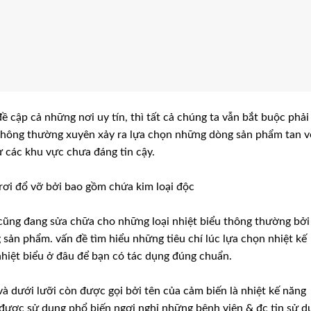
ề cập cả những nơi uy tín, thì tất cả chúng ta vẫn bắt buộc phải
không thường xuyên xảy ra lựa chọn những dòng sản phẩm tan v
 các khu vực chưa đáng tin cậy.
 rơi đổ vỡ bởi bao gồm chứa kim loại độc
 cũng đang sửa chữa cho những loại nhiệt biểu thông thường bởi 
g sản phẩm. vấn đề tìm hiểu những tiêu chí lúc lựa chọn nhiệt kế
hiệt biểu ở đâu để bạn có tác dụng đúng chuẩn.
à dưới lưỡi còn được gọi bởi tên của cảm biến là nhiệt kế năng
ó được sử dụng phổ biến ngơi nghỉ những bệnh viện & đc tin sử d