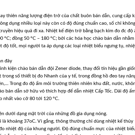
hay thiên năng lượng điện trở của chất buôn bán dẫn, cung cấp 
công dụng nhiều loại này còn có độ đúng chuẩn cao, số chỉ khôn
truyền hiệu quả đi xa. Nhiệt kế điện trở bằng bạch kim đo đc độ
300 °C; đồng 50 °C – 180 °C; bởi các hóa học chào bán dẫn nhằm
 độ tốt, mọi người ta áp dụng các loại nhiệt biểu ngưng tụ, nhiệ
ần đây
nh kiện chào bán dẫn đội Zener diode, thay đổi tín hiệu gần giố
t trong số thiết bị đo Nhanh của y tế, trong đồng hồ đeo tay năn
iên,… Trong đo độ ẩm môi trường thiên nhiên khu đất, nước, khô
ào bán dẫn sở hữu vỏ thích hợp để dẫn nhiệt Cấp Tốc. Dải độ ẩ
ao nhất vào cỡ 80 tới 120 °C.
ên dưới dạng mặt trời của những đồ gia dụng nóng.
 là khoảng 37oC. Vì gắng, thông thường chỉ dùng nhiệt kế thủy
 đo nhiệt độ của khung người. Độ đúng chuẩn mực của nhiệt biể