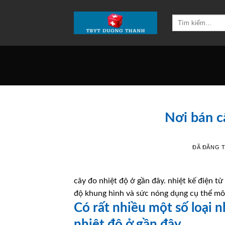
Chuyển
đến
Tìm
kiếm:
nội
dung
Nơi bán c
ĐÃ ĐĂNG 
cây đo nhiệt độ ở gần đây. nhiệt kế điện tử
độ khung hình và sức nóng dụng cụ thể môi
Có rất nhiều một số loại n
nhiệt độ ở gần đây