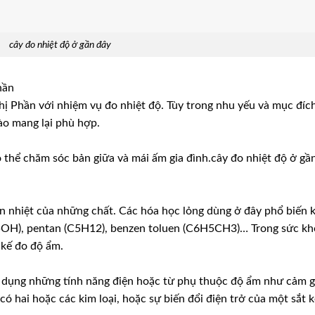
cây đo nhiệt độ ở gần đây
hần
 Thị Phần với nhiệm vụ đo nhiệt độ. Tùy trong nhu yếu và mục đíc
ào mang lại phù hợp.
 thể chăm sóc bản giữa và mái ấm gia đình.cây đo nhiệt độ ở gầ
ãn nhiệt của những chất. Các hóa học lỏng dùng ở đây phổ biến k
2H5OH), pentan (C5H12), benzen toluen (C6H5CH3)… Trong sức k
 kế đo độ ẩm.
 dụng những tính năng điện hoặc từ phụ thuộc độ ẩm như cảm g
ó hai hoặc các kim loại, hoặc sự biến đổi điện trở của một sắt 