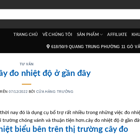
TRANG CHỦ
VỀ CHÚNG TÔI
SẢN PHẨM
AFFILIATE
KHU
618/50/9 QUANG TRUNG PHƯỜNG 11 GÒ V
TƯ VẤN
ây đo nhiệt độ ở gần đây
TRÊN
07/12/2022
BỞI
CỬA HÀNG TRƯỞNG
 thời nay đó là dụng cụ bổ trợ rất nhiều trong những việc đo nhi
 trường chóng vánh và thuận tiện hơn.cây đo nhiệt độ ở gần đâ
hiệt biểu bên trên thị trường cây đo