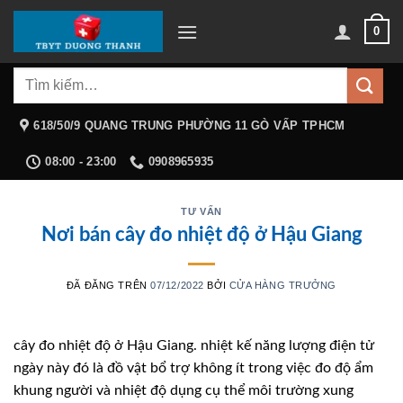
Chuyển
0
đến
nội
Tìm
dung
kiếm:
618/50/9 QUANG TRUNG PHƯỜNG 11 GÒ VẤP TPHCM
08:00 - 23:00
0908965935
TƯ VẤN
Nơi bán cây đo nhiệt độ ở Hậu Giang
ĐÃ ĐĂNG TRÊN
07/12/2022
BỞI
CỬA HÀNG TRƯỞNG
cây đo nhiệt độ ở Hậu Giang. nhiệt kế năng lượng điện tử
ngày này đó là đồ vật bổ trợ không ít trong việc đo độ ẩm
khung người và nhiệt độ dụng cụ thể môi trường xung