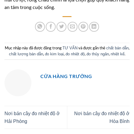
mãi có lợi, rồng Châu chính là lựa chọn góp quý khách hàng
an tâm trong cuộc sống.
TƯ VẤN
chất bán dẫn
Mục nhập này đã được đăng trong
và được gắn thẻ
,
chất lượng bán dẫn
đo kim loại
đo nhiệt độ
đo thủy ngân
nhiệt kế
,
,
,
,
.
CỬA HÀNG TRƯỞNG
Nơi bán cây đo nhiệt độ ở
Nơi bán cây đo nhiệt độ ở
Hải Phòng
Hòa Bình