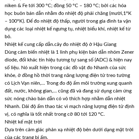
niken & Fe tới 300 °C; đồng 50 °C – 180 °C; bởi các hóa
học buôn bán dẫn nhằm đo nhiệt độ phải chăng (mười,1°K
– 100°K). Để đo nhiệt độ thấp, người trong gia đình ta vận
dụng các loại nhiệt kế ngưng tụ, nhiệt biểu khí, nhiệt kế từ
bỏ.
Nhiệt kế cung cấp dẫn.cây đo nhiệt độ ở Hậu Giang
Dùng cảm biến nhiệt là 1 linh phụ kiện bán dẫn nhóm Zener
diode, đổi khác tín hiệu tương tự sang số (ADC) & hiện nay
số liệu. Nó xuất hiện trong các đồ vật đo Nhanh của sức
khỏe, ở đồng hồ thời trang năng lượng điện tử treo tường
có Lịch Vạn niên,… Trong đo độ ẩm môi trường xung quanh
đất, nước, không gian,… cũng đã và đang sử dụng cảm ứng
sức nóng chào bán dẫn có vỏ thích hợp nhằm dẫn nhiệt
Nhanh. Dải độ ẩm thao tác vì mạch năng lượng điện tử định
vị, có nghĩa là tốt nhất trong cỡ 80 tới 120 °C.
Nhiệt kế mặt trời
Dựa trên cảm giác phản xạ nhiệt độ bên dưới dạng mặt trời
của các trang bị ấm.