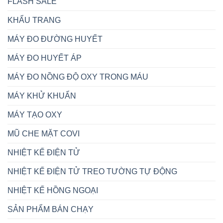
FLASH SALE
KHẨU TRANG
MÁY ĐO ĐƯỜNG HUYẾT
MÁY ĐO HUYẾT ÁP
MÁY ĐO NỒNG ĐỘ OXY TRONG MÁU
MÁY KHỬ KHUẨN
MÁY TẠO OXY
MŨ CHE MẶT COVI
NHIỆT KẾ ĐIỆN TỬ
NHIỆT KẾ ĐIỆN TỬ TREO TƯỜNG TỰ ĐỘNG
NHIỆT KẾ HỒNG NGOẠI
SẢN PHẨM BÁN CHẠY