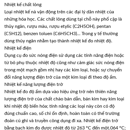
Nhiệt kế chất lỏng
Loại nhiệt kế nà vận động trên các đại lý dãn nhiệt của
những hóa học. Các chất lỏng dùng tại chỗ này phổ cập là
thủy ngân, rượu màu, rượu etylic (C2H5OH), pentan
(C5H12), benzen toluen (C6H5CH3)… Trong y tế thường
dùng thủy ngân nhằm tạo thành nhiệt kế đo nhiệt độ.
Nhiệt kế điện
Dụng cụ đo sức nóng điện sử dụng các tính năng điện hoặc
từ bỏ phụ thuộc nhiệt độ cũng như cảm giác sức nóng điện
trong một mạch gồm nhị hay các kim loại, hoặc sự chuyển
đổi năng lượng điện trở của một kim loại đi theo độ ẩm.
Nhiệt kế năng lượng điện trở
Nhiệt kế đo độ ẩm dựa vào hiệu ứng trở nên thiên năng
lượng điện trở của chất chào bán dẫn, bán kim hay kim loại
khi nhiệt độ biến hóa; tính năng các loại này còn có độ
đúng chuẩn cao, số chỉ ổn định, hoàn toàn có thể trường
đoản cú ghi và truyền công dụng đi xa. Nhiệt kế điện trở
bằng bạch kim đo được nhiệt độ từ 263 °C đến một.064 °C;