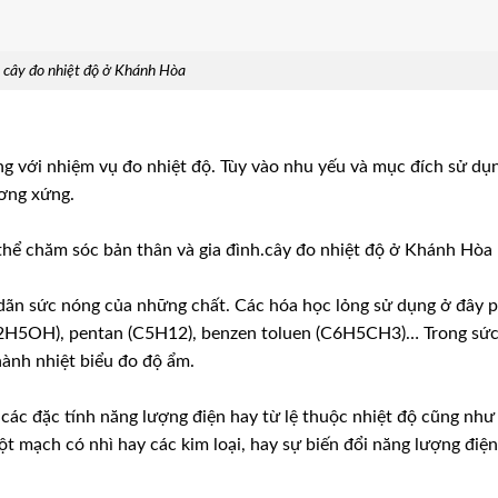
cây đo nhiệt độ ở Khánh Hòa
ường với nhiệm vụ đo nhiệt độ. Tùy vào nhu yếu và mục đích sử dụ
ương xứng.
 thể chăm sóc bản thân và gia đình.cây đo nhiệt độ ở Khánh Hòa
 dãn sức nóng của những chất. Các hóa học lỏng sử dụng ở đây 
(C2H5OH), pentan (C5H12), benzen toluen (C6H5CH3)… Trong sứ
ành nhiệt biểu đo độ ẩm.
các đặc tính năng lượng điện hay từ lệ thuộc nhiệt độ cũng như
t mạch có nhì hay các kim loại, hay sự biến đổi năng lượng điện