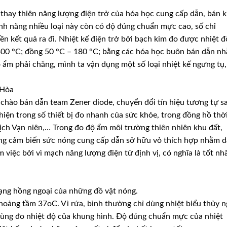
 thay thiên năng lượng điện trở của hóa học cung cấp dẫn, bán 
ính năng nhiều loại này còn có độ đúng chuẩn mực cao, số chỉ
ền kết quả ra đi. Nhiệt kế điện trở bởi bạch kim đo được nhiệt đ
 300 °C; đồng 50 °C – 180 °C; bằng các hóa học buôn bán dẫn n
 ẩm phải chăng, mình ta vận dụng một số loại nhiệt kế ngưng tụ,
 Hòa
n chào bán dẫn team Zener diode, chuyển đổi tín hiệu tương tự s
 hiện trong số thiết bị đo nhanh của sức khỏe, trong đồng hồ thờ
ịch Vạn niên,… Trong đo độ ẩm môi trường thiên nhiên khu đất,
ng cảm biến sức nóng cung cấp dẫn sở hữu vỏ thích hợp nhằm 
 việc bởi vì mạch năng lượng điện tử định vị, có nghĩa là tốt nh
dạng hồng ngoại của những đồ vật nóng.
hoảng tầm 37oC. Vì rứa, bình thường chỉ dùng nhiệt biểu thủy 
dùng đo nhiệt độ của khung hình. Độ đúng chuẩn mực của nhiệt