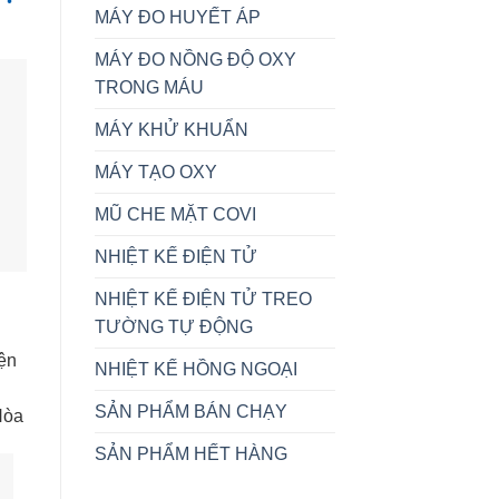
MÁY ĐO HUYẾT ÁP
MÁY ĐO NỒNG ĐỘ OXY
TRONG MÁU
MÁY KHỬ KHUẨN
MÁY TẠO OXY
MŨ CHE MẶT COVI
NHIỆT KẾ ĐIỆN TỬ
NHIỆT KẾ ĐIỆN TỬ TREO
TƯỜNG TỰ ĐỘNG
iện
NHIỆT KẾ HỒNG NGOẠI
SẢN PHẨM BÁN CHẠY
Hòa
SẢN PHẨM HẾT HÀNG