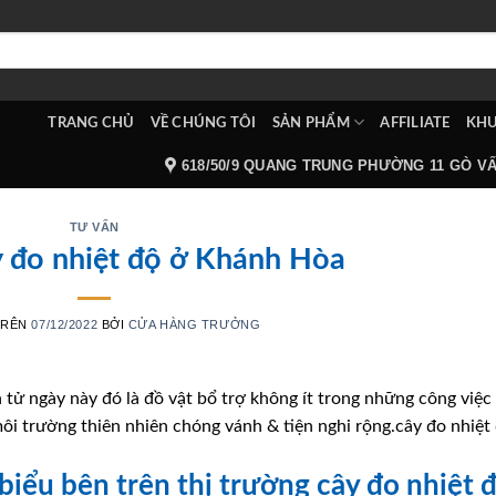
TRANG CHỦ
VỀ CHÚNG TÔI
SẢN PHẨM
AFFILIATE
KHU
618/50/9 QUANG TRUNG PHƯỜNG 11 GÒ V
TƯ VẤN
y đo nhiệt độ ở Khánh Hòa
TRÊN
07/12/2022
BỞI
CỬA HÀNG TRƯỞNG
 tử ngày này đó là đồ vật bổ trợ không ít trong những công việc
ôi trường thiên nhiên chóng vánh & tiện nghi rộng.cây đo nhiệt
 biểu bên trên thị trường cây đo nhiệt 