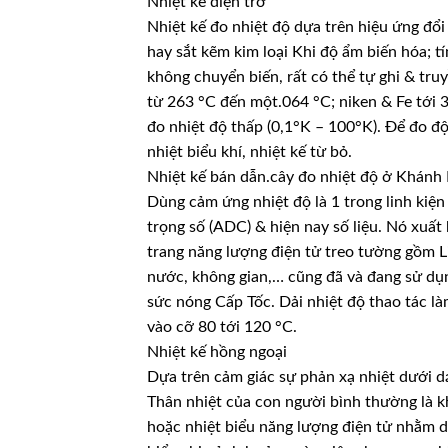
Nhiệt kế điện trở
Nhiệt kế đo nhiệt độ dựa trên hiệu ứng đổi
hay sắt kẽm kim loại Khi độ ẩm biến hóa; t
không chuyển biến, rất có thể tự ghi & truy
từ 263 °C đến một.064 °C; niken & Fe tới
đo nhiệt độ thấp (0,1°K – 100°K). Để đo độ
nhiệt biểu khí, nhiệt kế từ bỏ.
Nhiệt kế bán dẫn.cây đo nhiệt độ ở Khánh
Dùng cảm ứng nhiệt độ là 1 trong linh kiệ
trọng số (ADC) & hiện nay số liệu. Nó xuất
trang năng lượng điện tử treo tường gồm L
nước, không gian,… cũng đã và đang sử dụ
sức nóng Cấp Tốc. Dải nhiệt độ thao tác làm
vào cỡ 80 tới 120 °C.
Nhiệt kế hồng ngoại
Dựa trên cảm giác sự phản xạ nhiệt dưới 
Thân nhiệt của con người bình thường là k
hoặc nhiệt biểu năng lượng điện tử nhằm 