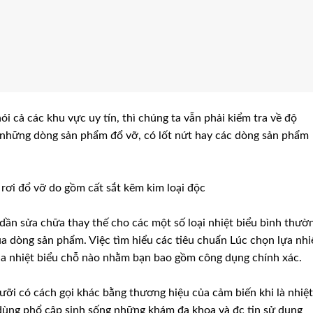
ói cả các khu vực uy tín, thì chúng ta vẫn phải kiểm tra về độ
 những dòng sản phẩm đổ vỡ, có lốt nứt hay các dòng sản phẩm
 rơi đổ vỡ do gồm cất sắt kẽm kim loại độc
 dần sửa chữa thay thế cho các một số loại nhiệt biểu bình thườ
của dòng sản phẩm. Việc tìm hiểu các tiêu chuẩn Lúc chọn lựa nhi
a nhiệt biểu chỗ nào nhằm bạn bao gồm công dụng chính xác.
ưỡi có cách gọi khác bằng thương hiệu của cảm biến khi là nhiệt
c dùng phổ cập sinh sống những khám đa khoa và đc tin sử dụng