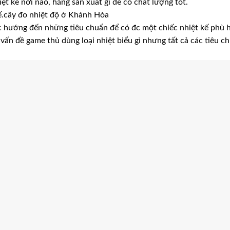
t kế nơi nào, hãng sản xuất gì để có chất lượng tốt.
ế.cây đo nhiệt độ ở Khánh Hòa
ệc hướng đến những tiêu chuẩn để có đc một chiếc nhiệt kế phù 
vấn đề game thủ dùng loại nhiệt biểu gì nhưng tất cả các tiêu ch