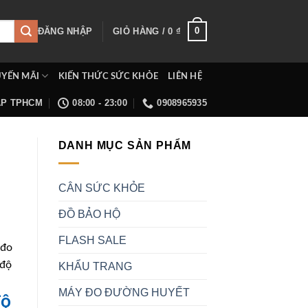
0
ĐĂNG NHẬP
GIỎ HÀNG /
0
₫
YẾN MÃI
KIẾN THỨC SỨC KHỎE
LIÊN HỆ
ẤP TPHCM
08:00 - 23:00
0908965935
DANH MỤC SẢN PHẨM
CÂN SỨC KHỎE
ĐỒ BẢO HỘ
FLASH SALE
 đo
 độ
KHẨU TRANG
MÁY ĐO ĐƯỜNG HUYẾT
độ