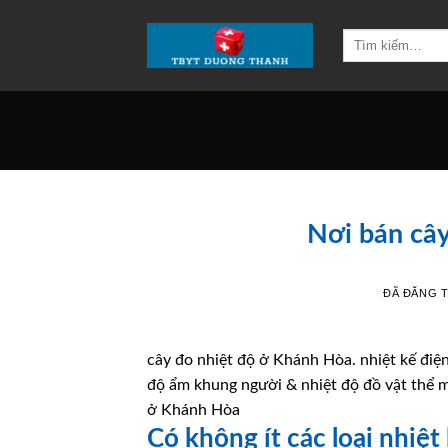
Chuyển
đến
Tìm
kiếm:
nội
dung
Nơi bán câ
ĐÃ ĐĂNG 
cây đo nhiệt độ ở Khánh Hòa. nhiệt kế điện
độ ẩm khung người & nhiệt độ đồ vật thể m
ở Khánh Hòa
Có không ít các loại nhiệt