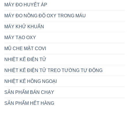
MÁY ĐO HUYẾT ÁP
MÁY ĐO NỒNG ĐỘ OXY TRONG MÁU
MÁY KHỬ KHUẨN
MÁY TẠO OXY
MŨ CHE MẶT COVI
NHIỆT KẾ ĐIỆN TỬ
NHIỆT KẾ ĐIỆN TỬ TREO TƯỜNG TỰ ĐỘNG
NHIỆT KẾ HỒNG NGOẠI
SẢN PHẨM BÁN CHẠY
SẢN PHẨM HẾT HÀNG