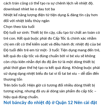
cách trán cũng có thể tạo ra sự chênh lệch về nhiệt độ.
download nhiet ke o dau tot ba
Nhiệt kế năng lượng điện tử tiện dụng & đáng tin cậy hơn
đối với nhiệt biểu thủy ngân
Chọn theo lứa tuổi
Độ tuổi sơ sinh: Thiết bị tin cậy, cấu tạo từ chất an toàn có
trẻ con. Kết quả buộc phải đo Cấp Tốc & chính xác nhằm
chị em rất có thể kiểm soát và điều hành đc nhiệt độ của bé
Độ tuổi đến trẻ em từ một- 3 tuổi: Tiện dụng mang đến trẻ,
kết quả đo cấp tốc và đúng chuẩn bởi vì bé xíu sẽ không
còn chịu kiên nhẫn đợi đo độ ẩm từ là một dòng thiết bị
phải thời gian thế hệ tạo ra kết quả đúng. Không buộc phải
sử dụng dạng nhiệt biểu đo tai vì lỗ tai bé xíu – dễ dẫn đến
thương tổn
Trên bốn tuổi: Hiện giờ có tương đối nhiều dòng thiết bị
tương xứng, nhưng đã ưu ái dòng sản phẩm đo cấp tốc –
hiệu quả đúng chuẩn.
Nơi báncây đo nhiệt độ ở Quận 12 Nên cài đặt