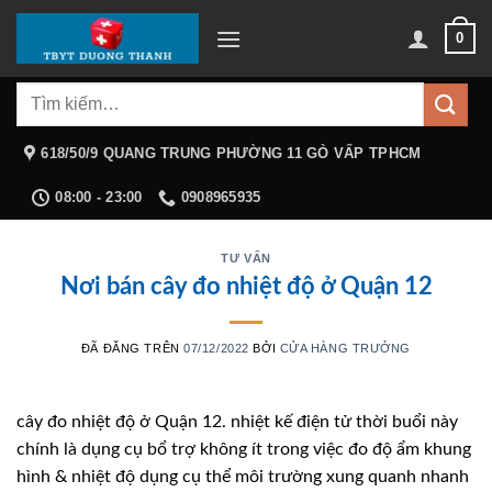
Chuyển
0
đến
nội
Tìm
dung
kiếm:
618/50/9 QUANG TRUNG PHƯỜNG 11 GÒ VẤP TPHCM
08:00 - 23:00
0908965935
TƯ VẤN
Nơi bán cây đo nhiệt độ ở Quận 12
ĐÃ ĐĂNG TRÊN
07/12/2022
BỞI
CỬA HÀNG TRƯỞNG
cây đo nhiệt độ ở Quận 12. nhiệt kế điện tử thời buổi này
chính là dụng cụ bổ trợ không ít trong việc đo độ ẩm khung
hình & nhiệt độ dụng cụ thể môi trường xung quanh nhanh