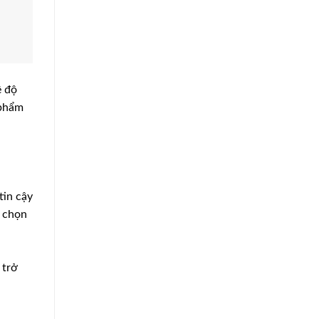
ề độ
 phẩm
tin cậy
c chọn
 trở