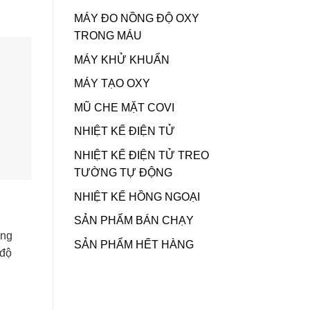
MÁY ĐO NỒNG ĐỘ OXY
TRONG MÁU
MÁY KHỬ KHUẨN
MÁY TẠO OXY
MŨ CHE MẶT COVI
NHIỆT KẾ ĐIỆN TỬ
NHIỆT KẾ ĐIỆN TỬ TREO
TƯỜNG TỰ ĐỘNG
NHIỆT KẾ HỒNG NGOẠI
SẢN PHẨM BÁN CHẠY
ăng
SẢN PHẨM HẾT HÀNG
 độ