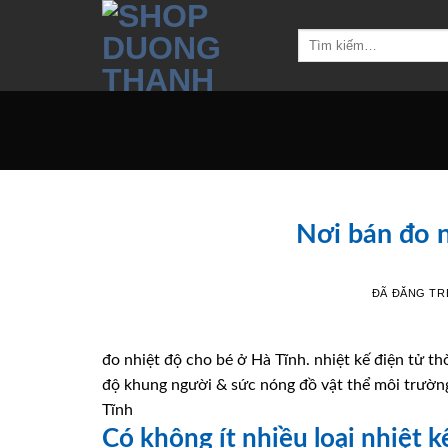
Chuyển
đến
Tìm
kiếm:
nội
dung
Nơi bán đo n
ĐÃ ĐĂNG T
đo nhiệt độ cho bé ở Hà Tĩnh. nhiệt kế điện tử th
độ khung người & sức nóng đồ vật thể môi trường
Tĩnh
Có không ít nhiều loại nhiệt 