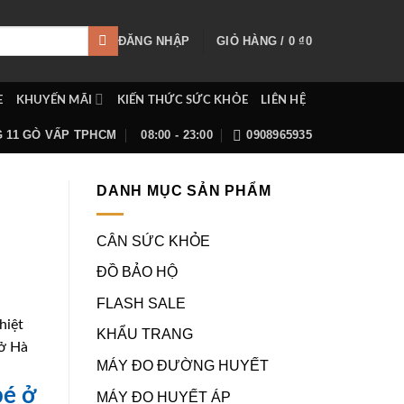
ĐĂNG NHẬP
GIỎ HÀNG /
0
₫
0
E
KHUYẾN MÃI
KIẾN THỨC SỨC KHỎE
LIÊN HỆ
G 11 GÒ VẤP TPHCM
08:00 - 23:00
0908965935
DANH MỤC SẢN PHẨM
CÂN SỨC KHỎE
ĐỒ BẢO HỘ
FLASH SALE
hiệt
KHẨU TRANG
 ở Hà
MÁY ĐO ĐƯỜNG HUYẾT
bé ở
MÁY ĐO HUYẾT ÁP