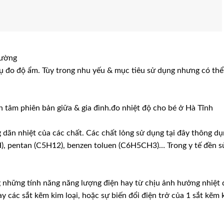
rường
a vụ đo độ ẩm. Tùy trong nhu yếu & mục tiêu sử dụng nhưng có thể
an tâm phiên bản giữa & gia đình.đo nhiệt độ cho bé ở Hà Tĩnh
 dãn nhiệt của các chất. Các chất lỏng sử dụng tại đây thông dụ
H), pentan (C5H12), benzen toluen (C6H5CH3)… Trong y tế đền 
g những tính năng năng lượng điện hay từ chịu ảnh hưởng nhiệt
y các sắt kẽm kim loại, hoặc sự biến đổi điện trở của 1 sắt kẽm 