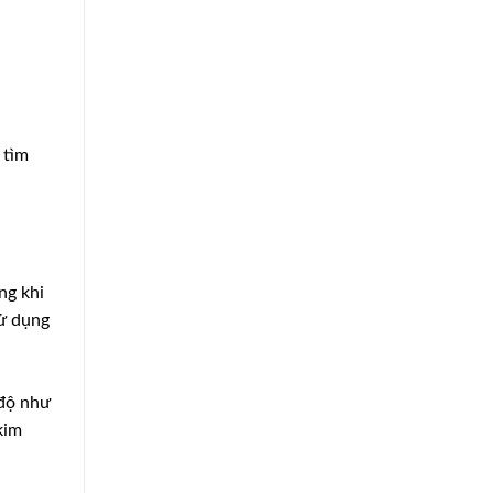
 tìm
ng khi
sử dụng
 độ như
kim