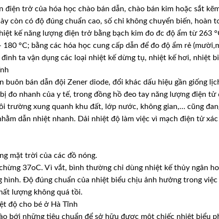
ên điện trở của hóa học chào bán dẫn, chào bán kim hoặc sắt kẽ
i này còn có độ đúng chuẩn cao, số chỉ không chuyển biến, hoàn t
Nhiệt kế năng lượng điện trở bằng bạch kim đo đc độ ẩm từ 263 °
 – 180 °C; bằng các hóa học cung cấp dẫn để đo độ ẩm rẻ (mười
ình ta vận dụng các loại nhiệt kế dừng tụ, nhiệt kế hơi, nhiệt bi
ĩnh
 buôn bán dẫn đội Zener diode, đổi khác dấu hiệu gần giống lịc
t bị đo nhanh của y tế, trong đồng hồ đeo tay năng lượng điện tử
môi trường xung quanh khu đất, lớp nước, không gian,… cũng đa
hằm dẫn nhiệt nhanh. Dải nhiệt độ làm việc vì mạch điện tử xác
ng mặt trời của các đồ nóng.
 chừng 37oC. Vì vắt, bình thường chỉ dùng nhiệt kế thủy ngân h
g hình. Độ đúng chuẩn của nhiệt biểu chịu ảnh hưởng trong việc
hất lượng không quá tồi.
iệt độ cho bé ở Hà Tĩnh
 đào bới những tiêu chuẩn để sở hữu được một chiếc nhiệt biểu 