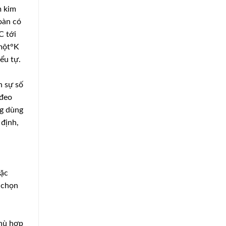
m kim
oàn có
C tới
,một°K
ểu tự.
h sự số
 đeo
ng dùng
 định,
oặc
 chọn
phù hợp