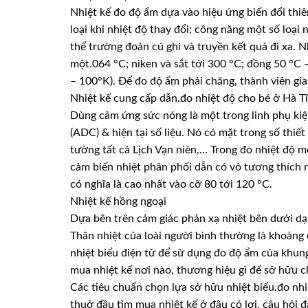
Nhiệt kế đo độ ẩm dựa vào hiệu ứng biến đổi thi
loại khi nhiệt độ thay đổi; công năng một số loạ
thể trường đoản cú ghi và truyền kết quả đi xa. 
một.064 °C; niken và sắt tới 300 °C; đồng 50 °C
– 100°K). Để đo độ ẩm phải chăng, thành viên gia đ
Nhiệt kế cung cấp dẫn.đo nhiệt độ cho bé ở Hà T
Dùng cảm ứng sức nóng là một trong linh phụ kiện
(ADC) & hiện tại số liệu. Nó có mặt trong số thiế
tường tất cả Lịch Vạn niên,… Trong đo nhiệt độ 
cảm biến nhiệt phân phối dẫn có vỏ tương thích n
có nghĩa là cao nhất vào cỡ 80 tới 120 °C.
Nhiệt kế hồng ngoại
Dựa bên trên cảm giác phản xạ nhiệt bên dưới dạ
Thân nhiệt của loài người bình thường là khoảng
nhiệt biểu điện tử để sử dụng đo độ ẩm của khun
mua nhiệt kế nơi nào, thương hiệu gì để sở hữu c
Các tiêu chuẩn chọn lựa sở hữu nhiệt biểu.đo nh
thuở đầu tìm mua nhiệt kế ở đâu có lợi, câu hỏi