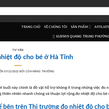
TRANG CHỦ
VỀ CHÚNG TÔI
SẢN PHẨM
AFFILIAT
618/50/9 QUANG TRUNG PHƯỜN
TƯ VẤN
hiệt độ cho bé ở Hà Tĩnh
RÊN
07/12/2022
BỞI
CỬA HÀNG TRƯỞNG
ời buổi này chính là đồ vật hỗ trợ không ít trong những việc đo n
 thiên nhiên nhanh chóng và thuận lợi rộng.đo nhiệt độ cho bé
kế bên trên Thị trường đo nhiệt độ cho 