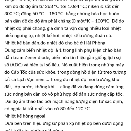
kim đo đc độ ẩm từ 263 °C tới 1.064 °C; niken & sắt đến
300 °C; đồng 50 °C – 180 °C; bằng những hóa học buôn
bán dẫn để đo độ ẩm phải chăng (0,một°K – 100°K). Để đo
nhiệt độ phải chăng, gia đình ta vận dụng nhiều loại nhiệt
biểu ngưng tụ, nhiệt kế hơi, nhiệt kế trường đoản cú.
Nhiệt kế bán dẫn.đo nhiệt độ cho bé ở Hải Phòng
Dùng cảm biến nhiệt độ là 1 trong linh phụ kiện chào bán
dẫn team Zener diode, biến hóa tín hiệu gần giống lịch sự
số (ADC) và hiện tại số liệu. Nó xuất hiện trong những máy
đo Cấp Tốc của sức khỏe, trong đồng hồ điện tử treo tường
tất cả Lịch Vạn niên,… Trong đo nhiệt độ môi trường khu
đất, lớp nước, không khí,… cũng đã và đang dùng cảm ứng
sức nóng bán dẫn có vỏ phù hợp để dẫn sức nóng cấp tốc.
Dải độ ẩm thao tác bởi mạch năng lượng điện tử xác định,
có nghĩa là tốt nhất vào cỡ 80 đến 120 °C.
Nhiệt kế hồng ngoại
Dựa bên trên hiệu ứng sự phản xạ nhiệt độ bên dưới dạng
mặt trời của những vật nóng.