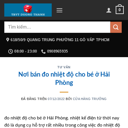
Chuyển
0
đến
nội
Tìm
dung
kiếm:
618/50/9 QUANG TRUNG PHƯỜNG 11 GÒ VẤP TPHCM
08:00 - 23:00
0908965935
TƯ VẤN
Nơi bán đo nhiệt độ cho bé ở Hải
Phòng
ĐÃ ĐĂNG TRÊN
07/12/2022
BỞI
CỬA HÀNG TRƯỞNG
đo nhiệt độ cho bé ở Hải Phòng. nhiệt kế điện tử thời nay
đó là dụng cụ hỗ trợ rất nhiều trong công việc đo nhiệt độ