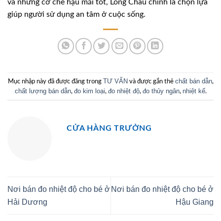
và những cơ chế hậu mãi tốt, Long Châu chính là chọn lựa
giúp người sử dụng an tâm ở cuộc sống.
TƯ VẤN
chất bán dẫn
Mục nhập này đã được đăng trong
và được gắn thẻ
,
chất lượng bán dẫn
đo kim loại
đo nhiệt độ
đo thủy ngân
nhiệt kế
,
,
,
,
.
CỬA HÀNG TRƯỞNG
Nơi bán đo nhiệt độ cho bé ở
Nơi bán đo nhiệt độ cho bé ở
Hải Dương
Hậu Giang