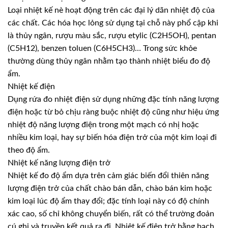
Loại nhiệt kế nè hoạt động trên các đại lý dãn nhiệt độ của
các chất. Các hóa học lỏng sử dụng tại chỗ này phổ cập khi
là thủy ngân, rượu màu sắc, rượu etylic (C2H5OH), pentan
(C5H12), benzen toluen (C6H5CH3)… Trong sức khỏe
thường dùng thủy ngân nhằm tạo thành nhiệt biểu đo độ
ẩm.
Nhiệt kế điện
Dụng rứa đo nhiệt điện sử dụng những đặc tính năng lượng
điện hoặc từ bỏ chịu ràng buộc nhiệt độ cũng như hiệu ứng
nhiệt độ năng lượng điện trong một mạch có nhị hoặc
nhiều kim loại, hay sự biến hóa điện trở của một kim loại đi
theo độ ẩm.
Nhiệt kế năng lượng điện trở
Nhiệt kế đo độ ẩm dựa trên cảm giác biến đổi thiên năng
lượng điện trở của chất chào bán dẫn, chào bán kim hoặc
kim loại lúc độ ẩm thay đổi; đặc tính loại này có độ chính
xác cao, số chỉ không chuyển biến, rất có thể trường đoản
cú ghi và truyền kết quả ra đi. Nhiệt kế điện trở bằng bạch