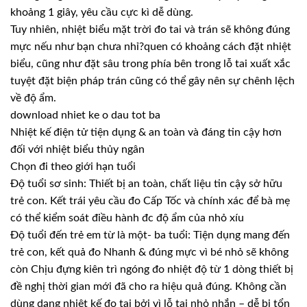
khoảng 1 giây, yêu cầu cực kì dễ dùng.
Tuy nhiên, nhiệt biểu mặt trời đo tai và trán sẽ không đúng
mực nếu như bạn chưa nhỉ?quen có khoảng cách đặt nhiệt
biểu, cũng như đặt sâu trong phía bên trong lỗ tai xuất xắc
tuyệt đặt biện pháp trán cũng có thể gây nên sự chênh lệch
về độ ẩm.
download nhiet ke o dau tot ba
Nhiệt kế điện tử tiện dụng & an toàn và đáng tin cậy hơn
đối với nhiệt biểu thủy ngân
Chọn đi theo giới hạn tuổi
Độ tuổi sơ sinh: Thiết bị an toàn, chất liệu tin cậy sở hữu
trẻ con. Kết trái yêu cầu đo Cấp Tốc và chính xác để bà mẹ
có thể kiểm soát điều hành đc độ ẩm của nhỏ xíu
Độ tuổi đến trẻ em từ là một- ba tuổi: Tiện dụng mang đến
trẻ con, kết quả đo Nhanh & đúng mực vì bé nhỏ sẽ không
còn Chịu đựng kiên trì ngóng đo nhiệt độ từ 1 dòng thiết bị
đề nghị thời gian mới đã cho ra hiệu quả đúng. Không cần
dùng dạng nhiệt kế đo tai bởi vì lỗ tai nhỏ nhắn – dễ bị tổn