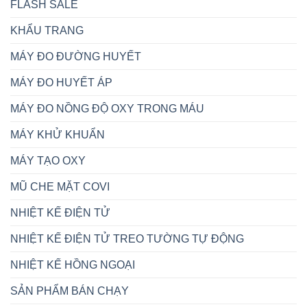
FLASH SALE
KHẨU TRANG
MÁY ĐO ĐƯỜNG HUYẾT
MÁY ĐO HUYẾT ÁP
MÁY ĐO NỒNG ĐỘ OXY TRONG MÁU
MÁY KHỬ KHUẨN
MÁY TẠO OXY
MŨ CHE MẶT COVI
NHIỆT KẾ ĐIỆN TỬ
NHIỆT KẾ ĐIỆN TỬ TREO TƯỜNG TỰ ĐỘNG
NHIỆT KẾ HỒNG NGOẠI
SẢN PHẨM BÁN CHẠY