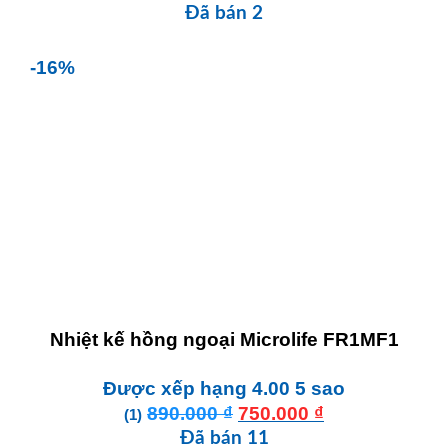
giá:
Đã bán 2
từ
350.000 ₫
-16%
đến
550.000 ₫
Nhiệt kế hồng ngoại Microlife FR1MF1
Được xếp hạng
4.00
5 sao
Giá
Giá
890.000
₫
750.000
₫
(1)
gốc
hiện
Đã bán 11