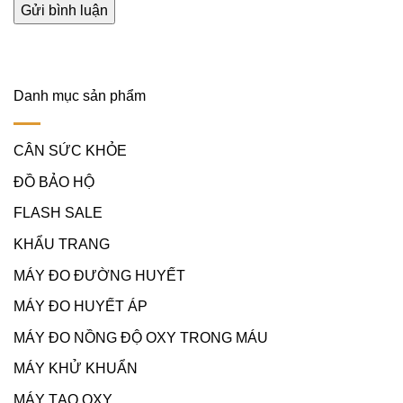
Danh mục sản phẩm
CÂN SỨC KHỎE
ĐỒ BẢO HỘ
FLASH SALE
KHẨU TRANG
MÁY ĐO ĐƯỜNG HUYẾT
MÁY ĐO HUYẾT ÁP
MÁY ĐO NỒNG ĐỘ OXY TRONG MÁU
MÁY KHỬ KHUẨN
MÁY TẠO OXY