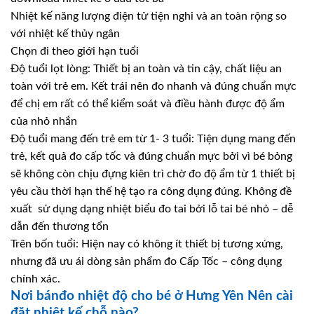
Nhiệt kế năng lượng điện tử tiện nghi và an toàn rộng so
với nhiệt kế thủy ngân
Chọn đi theo giới hạn tuổi
Độ tuổi lọt lòng: Thiết bị an toàn và tin cậy, chất liệu an
toàn với trẻ em. Kết trái nên đo nhanh và đúng chuẩn mực
để chị em rất có thể kiểm soát và điều hành được độ ẩm
của nhỏ nhắn
Độ tuổi mang đến trẻ em từ 1- 3 tuổi: Tiện dụng mang đến
trẻ, kết quả đo cấp tốc và đúng chuẩn mực bởi vì bé bỏng
sẽ không còn chịu đựng kiên trì chờ đo độ ẩm từ 1 thiết bị
yêu cầu thời hạn thế hệ tạo ra công dụng đúng. Không đề
xuất sử dụng dạng nhiệt biểu đo tai bởi lỗ tai bé nhỏ – dễ
dẫn đến thương tổn
Trên bốn tuổi: Hiện nay có không ít thiết bị tương xứng,
nhưng đã ưu ái dòng sản phẩm đo Cấp Tốc – công dụng
chính xác.
Nơi bánđo nhiệt độ cho bé ở Hưng Yên Nên cài
đặt nhiệt kế chỗ nào?