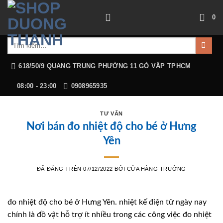
Chuyển
0
đến
nội
Tìm
dung
kiếm:
618/50/9 QUANG TRUNG PHƯỜNG 11 GÒ VẤP TPHCM
08:00 - 23:00
0908965935
TƯ VẤN
Nơi bán đo nhiệt độ cho bé ở Hưng
Yên
ĐÃ ĐĂNG TRÊN
07/12/2022
BỞI
CỬA HÀNG TRƯỞNG
đo nhiệt độ cho bé ở Hưng Yên. nhiệt kế điện tử ngày nay
chính là đồ vật hỗ trợ ít nhiều trong các công việc đo nhiệt