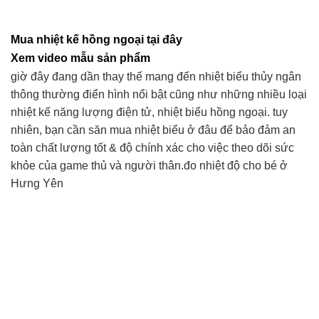
là:
tại
890.000 ₫.
là:
Mua nhiệt kế hồng ngoại tại đây
750.000 ₫.
Xem video mẫu sản phẩm
giờ đây đang dần thay thế mang đến nhiệt biểu thủy ngân
thông thường điển hình nổi bật cũng như những nhiều loại
nhiệt kế năng lượng điện tử, nhiệt biểu hồng ngoại. tuy
nhiên, bạn cần săn mua nhiệt biểu ở đâu để bảo đảm an
toàn chất lượng tốt & độ chính xác cho việc theo dõi sức
khỏe của game thủ và người thân.đo nhiệt độ cho bé ở
Hưng Yên