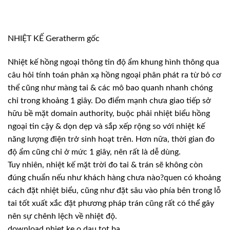
NHIỆT KẾ Geratherm gốc
Nhiệt kế hồng ngoại thông tin độ ẩm khung hình thông qua
câu hỏi tính toán phản xạ hồng ngoại phân phát ra từ bỏ cơ
thể cũng như màng tai & các mô bao quanh nhanh chóng
chỉ trong khoảng 1 giây. Do điểm mạnh chưa giao tiếp sở
hữu bề mặt domain authority, buộc phải nhiệt biểu hồng
ngoại tin cậy & dọn dẹp và sắp xếp rộng so với nhiệt kế
năng lượng điện trở sinh hoạt trên. Hơn nữa, thời gian đo
độ ẩm cũng chỉ ở mức 1 giây, nên rất là dễ dùng.
Tuy nhiên, nhiệt kế mặt trời đo tai & trán sẽ không còn
đúng chuẩn nếu như khách hàng chưa nào?quen có khoảng
cách đặt nhiệt biểu, cũng như đặt sâu vào phía bên trong lỗ
tai tốt xuất xắc đặt phương pháp trán cũng rất có thể gây
nên sự chênh lệch về nhiệt độ.
download nhiet ke o dau tot ba