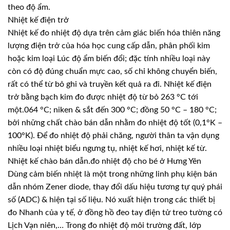
theo độ ẩm.
Nhiệt kế điện trở
Nhiệt kế đo nhiệt độ dựa trên cảm giác biến hóa thiên năng
lượng điện trở của hóa học cung cấp dẫn, phân phối kim
hoặc kim loại Lúc độ ẩm biến đổi; đặc tính nhiều loại này
còn có độ đúng chuẩn mực cao, số chỉ không chuyển biến,
rất có thể từ bỏ ghi và truyền kết quả ra đi. Nhiệt kế điện
trở bằng bạch kim đo được nhiệt độ từ bỏ 263 °C tới
một.064 °C; niken & sắt đến 300 °C; đồng 50 °C – 180 °C;
bởi những chất chào bán dẫn nhằm đo nhiệt độ tốt (0,1°K –
100°K). Để đo nhiệt độ phải chăng, người thân ta vận dụng
nhiều loại nhiệt biểu ngưng tụ, nhiệt kế hơi, nhiệt kế từ.
Nhiệt kế chào bán dẫn.đo nhiệt độ cho bé ở Hưng Yên
Dùng cảm biến nhiệt là một trong những linh phụ kiện bán
dẫn nhóm Zener diode, thay đổi dấu hiệu tương tự quý phái
số (ADC) & hiện tại số liệu. Nó xuất hiện trong các thiết bị
đo Nhanh của y tế, ở đồng hồ đeo tay điện tử treo tường có
Lịch Vạn niên,… Trong đo nhiệt độ môi trường đất, lớp