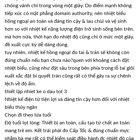
chóng vánh chỉ trong vòng một giây. Do điểm mạnh không
tiếp xúc có mặt phẳng domain authority, nên nhiệt biểu
hồng ngoại an toàn và đáng tin cậy & lau chùi và vệ sinh
hơn so với nhiệt kế năng lượng điện trở sinh sống bên trên.
mà hơn nữa, thời hạn đo nhiệt độ cũng chỉ ở mức một giây,
đề xuất cực kỳ dễ dàng dùng.
tuy nhiên, nhiệt kế hồng ngoại đo tai & trán sẽ không còn
đúng chuẩn nếu bạn chưa nào?quen với khoảng cách đặt
nhiệt biểu, cũng như đặt sâu trong bên phía trong lỗ tai giỏi
xuất xắc đặt bí quyết trán cũng rất có thể gây ra sự chênh
lệch về độ ẩm.
thiết lập nhiet ke o dau tot 3
Nhiệt kế điện tử tiện lợi và đáng tin cậy hơn đối với nhiệt
biểu thủy ngân
Chọn đi theo lứa tuổi
Độ tuổi lọt lòng: Thiết bị an toàn, cấu tạo từ chất an toàn
mang trẻ em. Kết trái phải đo Cấp Tốc & đúng chuẩn mực
nhằm bà mẹ rất có thể kiểm soát điều hành đc nhiệt độ của