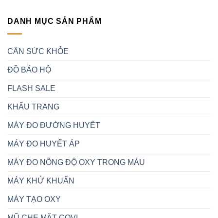
DANH MỤC SẢN PHẨM
CÂN SỨC KHỎE
ĐỒ BẢO HỘ
FLASH SALE
KHẨU TRANG
MÁY ĐO ĐƯỜNG HUYẾT
MÁY ĐO HUYẾT ÁP
MÁY ĐO NỒNG ĐỘ OXY TRONG MÁU
MÁY KHỬ KHUẨN
MÁY TẠO OXY
MŨ CHE MẶT COVI