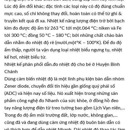
Lúc độ ẩm đổi khác; đặc tính các loại này có độ đúng chuẩn
mực cao, số chỉ không thay đổi, hoàn toàn có thể từ ghi &
truyền kết quả đi xa. Nhiệt kế năng lượng điện trở bởi bạch
kim đo được độ ẩm từ 263 °C tới một.064 °C; niken và Fe
tới 300 °C; đồng 50 °C – 180 °C; bởi những chất chào bán
dẫn nhằm đo nhiệt độ rẻ (mười,một°K – 100°K). Để đo độ
ẩm thấp, người ta vận dụng loại nhiệt biểu ngưng tụ, nhiệt
kế hơi, nhiệt biểu từ.
Nhiệt kế phân phối dẫn.đo nhiệt độ cho bé ở Huyện Bình
Chánh
Dùng cảm biến nhiệt độ là một linh phụ kiện bán dẫn nhóm
Zener diode, chuyển đổi tín hiệu gần giống quý phái số
(ADC) và hiện nay số liệu. Nó xuất hiện trong những sản
phẩm công nghệ đo Nhanh của sức khỏe, ở đồng hồ đeo
tay năng lượng điện tử treo tường bao gồm Lịch Vạn niên,…
Trong đo độ ẩm môi trường đất, lớp nước, không gian,…
cũng đã và đang dùng cảm ứng nhiệt độ buôn bán dẫn có
vỏ thích hợp để dẫn nhiệt Nhanh. Dải nhiệt độ thao tác làm