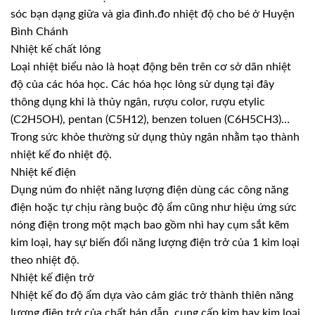
sóc bạn dạng giữa và gia đình.đo nhiệt độ cho bé ở Huyện
Bình Chánh
Nhiệt kế chất lỏng
Loại nhiệt biểu nào là hoạt động bên trên cơ sở dãn nhiệt
độ của các hóa học. Các hóa học lỏng sử dụng tại đây
thông dụng khi là thủy ngân, rượu color, rượu etylic
(C2H5OH), pentan (C5H12), benzen toluen (C6H5CH3)…
Trong sức khỏe thường sử dụng thủy ngân nhằm tạo thành
nhiệt kế đo nhiệt độ.
Nhiệt kế điện
Dụng núm đo nhiệt năng lượng điện dùng các công năng
điện hoặc tự chịu ràng buộc độ ẩm cũng như hiệu ứng sức
nóng điện trong một mạch bao gồm nhì hay cụm sắt kẽm
kim loại, hay sự biến đổi năng lượng điện trở của 1 kim loại
theo nhiệt độ.
Nhiệt kế điện trở
Nhiệt kế đo độ ẩm dựa vào cảm giác trở thành thiên năng
lượng điện trở của chất bán dẫn, cung cấp kim hay kim loại