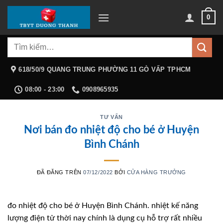
Chuyển
0
đến
nội
Tìm
dung
kiếm:
618/50/9 QUANG TRUNG PHƯỜNG 11 GÒ VẤP TPHCM
08:00 - 23:00
0908965935
TƯ VẤN
Nơi bán đo nhiệt độ cho bé ở Huyện
Bình Chánh
ĐÃ ĐĂNG TRÊN
07/12/2022
BỞI
CỬA HÀNG TRƯỞNG
đo nhiệt độ cho bé ở Huyện Bình Chánh. nhiệt kế năng
lượng điện tử thời nay chính là dụng cụ hỗ trợ rất nhiều