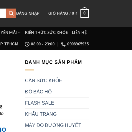
0
ĐĂNG NHẬP
GIỎ HÀNG /
0
₫
YẾN MÃI
KIẾN THỨC SỨC KHỎE
LIÊN HỆ
ẤP TPHCM
08:00 - 23:00
0908965935
DANH MỤC SẢN PHẨM
CÂN SỨC KHỎE
ĐỒ BẢO HỘ
FLASH SALE
ng
đo
KHẨU TRANG
MÁY ĐO ĐƯỜNG HUYẾT
ho