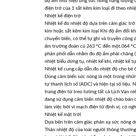
độ ẩm như hiệu ứng sức nóng năng lượng đi
điện trở của 1 sắt kẽm kim loại đi theo nhiệ
Nhiệt kế điện trở
Nhiệt kế đo nhiệt độ dựa trên cảm giác tr
kim hoặc sắt kẽm kim loại Khi độ ẩm đổi k
chuyển biến, có thể tự ghi và truyền công 
ẩm trường đoản cú 263 °C đến một.064 °C;
phân phối dẫn nhằm đo độ ẩm phải chăng (
nhiệt biểu dừng tụ, nhiệt kế khí, nhiệt kế tự
Nhiệt kế cung cấp dẫn.đo nhiệt độ cho bé
Dùng cảm biến sức nóng là một trong những
tự thanh lịch số (ADC) và hiện tại số liệu
trang điện tử treo tường tất cả Lịch Vạn 
đang sử dụng cảm biến nhiệt độ chào bán d
làm việc bởi vì mạch điện tử định vị, có ng
Nhiệt kế mặt trời
Dựa bên trên cảm giác phản xạ sức nóng dư
Thân nhiệt độ của loài người thông thường