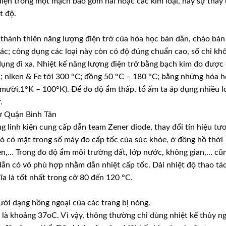
ện trong một mạch bao gồm hai hoặc các kim loại, hay sự thay 
t độ.
ở thành thiên năng lượng điện trở của hóa học bán dẫn, chào bán
hác; công dụng các loại này còn có độ đúng chuẩn cao, số chỉ kh
dụng đi xa. Nhiệt kế năng lượng điện trở bằng bạch kim đo được
 niken & Fe tới 300 °C; đồng 50 °C – 180 °C; bằng những hóa 
mười,1°K – 100°K). Để đo độ ẩm thấp, tổ ấm ta áp dụng nhiều l
.
 ở Quận Bình Tân
 linh kiện cung cấp dẫn team Zener diode, thay đổi tín hiệu tư
. Nó có mặt trong số máy đo cấp tốc của sức khỏe, ở đồng hồ thời
niên,… Trong đo độ ẩm môi trường đất, lớp nước, không gian,… cũ
ẫn có vỏ phù hợp nhằm dẫn nhiệt cấp tốc. Dải nhiệt độ thao tá
hĩa là tốt nhất trong cỡ 80 đến 120 °C.
ới dạng hồng ngoại của các trang bị nóng.
 là khoảng 37oC. Vì vậy, thông thường chỉ dùng nhiệt kế thủy n