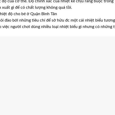
 độ của cơ thể. Độ chính xác của nhiệt kế chịu ràng buộc trong
 xuất gì để có chất lượng không quá tồi.
nhiệt độ cho bé ở Quận Bình Tân
hỏi đào bới những tiêu chí để sở hữu đc một cái nhiệt biểu tương
o việc người chơi dùng nhiều loại nhiệt biểu gì nhưng có những t