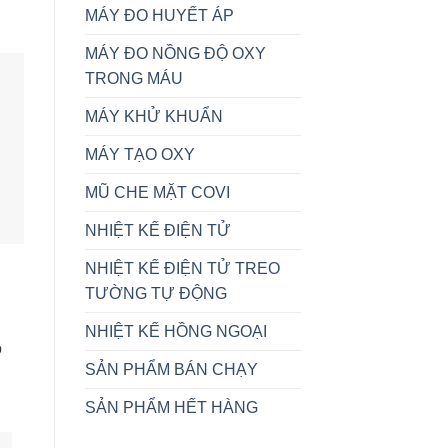
MÁY ĐO HUYẾT ÁP
MÁY ĐO NỒNG ĐỘ OXY
TRONG MÁU
MÁY KHỬ KHUẨN
MÁY TẠO OXY
MŨ CHE MẶT COVI
NHIỆT KẾ ĐIỆN TỬ
NHIỆT KẾ ĐIỆN TỬ TREO
TƯỜNG TỰ ĐỘNG
NHIỆT KẾ HỒNG NGOẠI
o
SẢN PHẨM BÁN CHẠY
SẢN PHẨM HẾT HÀNG