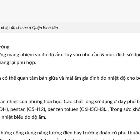
 nhiệt độ cho bé ở Quận Bình Tân
rường
trường mang nhiệm vụ đo độ ẩm. Tùy vào nhu cầu & mục đích sử dụ
ang lại phù hợp.
 có thể quan tâm bản giữa và mái ấm gia đình.đo nhiệt độ cho b
 dãn nhiệt của những hóa học. Các chất lỏng sử dụng ở đây phổ b
5OH), pentan (C5H12), benzen toluen (C6H5CH3)… Trong sức kh
nhiệt biểu đo độ ẩm.
những công dụng năng lượng điện hay trường đoản cú phụ thuộ