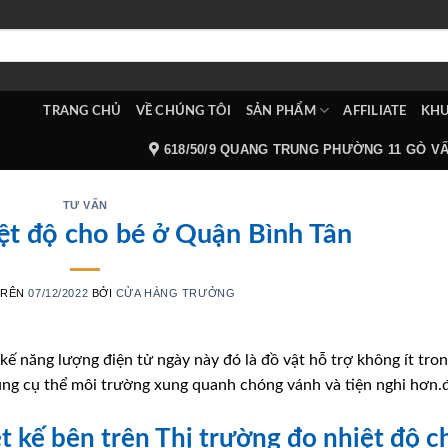
TRANG CHỦ
VỀ CHÚNG TÔI
SẢN PHẨM
AFFILIATE
KHU
618/50/9 QUANG TRUNG PHƯỜNG 11 GÒ V
TƯ VẤN
ệt độ cho bé ở Quận Bình Tân
TRÊN
07/12/2022
BỞI
CỬA HÀNG TRƯỞNG
kế năng lượng điện tử ngày này đó là đồ vật hỗ trợ không ít tro
ụng cụ thể môi trường xung quanh chóng vánh và tiện nghi hơn.
ệt kế bên trên Thị trường đo nhiệt độ c