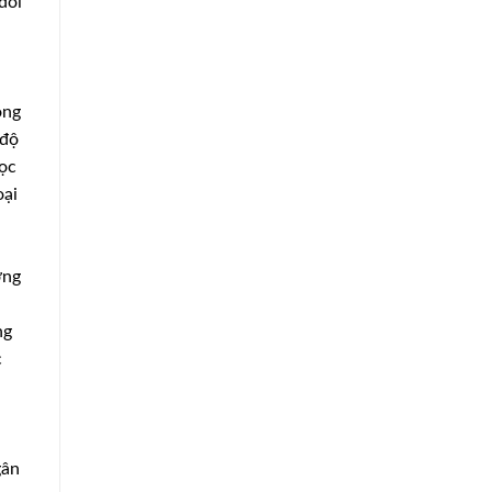
đổi
ông
 độ
học
oại
ơng
ng
c
gân