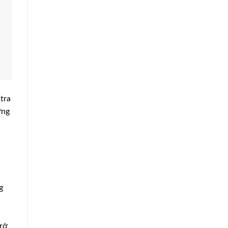
tra
ững
g
trở