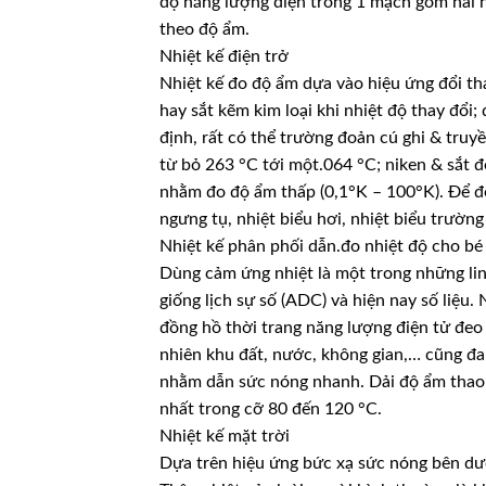
độ năng lượng điện trong 1 mạch gồm hai ha
theo độ ẩm.
Nhiệt kế điện trở
Nhiệt kế đo độ ẩm dựa vào hiệu ứng đổi th
hay sắt kẽm kim loại khi nhiệt độ thay đổi
định, rất có thể trường đoản cú ghi & truyề
từ bỏ 263 °C tới một.064 °C; niken & sắt 
nhằm đo độ ẩm thấp (0,1°K – 100°K). Để đo
ngưng tụ, nhiệt biểu hơi, nhiệt biểu trường
Nhiệt kế phân phối dẫn.đo nhiệt độ cho b
Dùng cảm ứng nhiệt là một trong những lin
giống lịch sự số (ADC) và hiện nay số liệu
đồng hồ thời trang năng lượng điện tử đeo
nhiên khu đất, nước, không gian,… cũng đ
nhằm dẫn sức nóng nhanh. Dải độ ẩm thao tá
nhất trong cỡ 80 đến 120 °C.
Nhiệt kế mặt trời
Dựa trên hiệu ứng bức xạ sức nóng bên dư