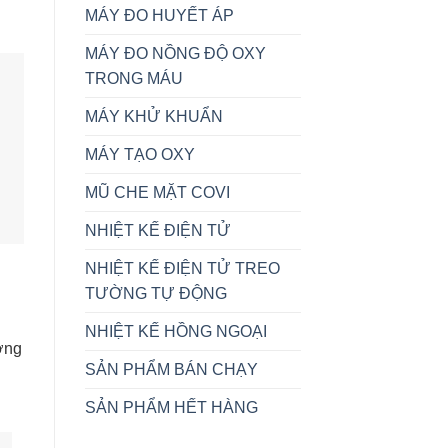
MÁY ĐO HUYẾT ÁP
MÁY ĐO NỒNG ĐỘ OXY
TRONG MÁU
MÁY KHỬ KHUẨN
MÁY TẠO OXY
MŨ CHE MẶT COVI
NHIỆT KẾ ĐIỆN TỬ
NHIỆT KẾ ĐIỆN TỬ TREO
TƯỜNG TỰ ĐỘNG
NHIỆT KẾ HỒNG NGOẠI
ượng
SẢN PHẨM BÁN CHẠY
SẢN PHẨM HẾT HÀNG