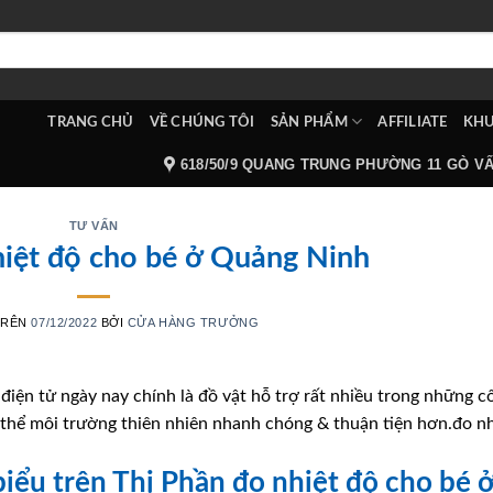
TRANG CHỦ
VỀ CHÚNG TÔI
SẢN PHẨM
AFFILIATE
KHU
618/50/9 QUANG TRUNG PHƯỜNG 11 GÒ V
TƯ VẤN
hiệt độ cho bé ở Quảng Ninh
TRÊN
07/12/2022
BỞI
CỬA HÀNG TRƯỞNG
điện tử ngày nay chính là đồ vật hỗ trợ rất nhiều trong những c
 thể môi trường thiên nhiên nhanh chóng & thuận tiện hơn.đo nh
 biểu trên Thị Phần đo nhiệt độ cho bé 