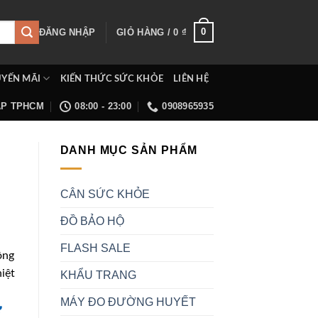
0
ĐĂNG NHẬP
GIỎ HÀNG /
0
₫
YẾN MÃI
KIẾN THỨC SỨC KHỎE
LIÊN HỆ
ẤP TPHCM
08:00 - 23:00
0908965935
DANH MỤC SẢN PHẨM
CÂN SỨC KHỎE
ĐỒ BẢO HỘ
FLASH SALE
ông
iệt
KHẨU TRANG
MÁY ĐO ĐƯỜNG HUYẾT
ở