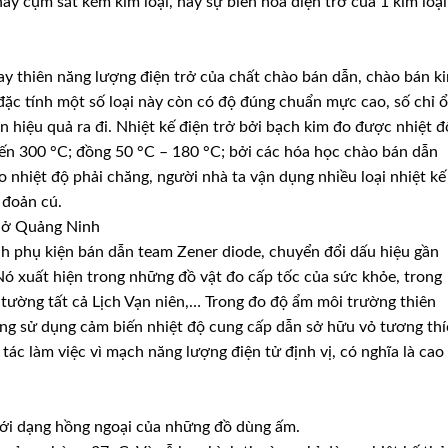
y cụm sắt kẽm kim loại, hay sự biến hóa điện trở của 1 kim loại
ay thiên năng lượng điện trở của chất chào bán dẫn, chào bán k
; đặc tính một số loại này còn có độ đúng chuẩn mực cao, số chỉ 
n hiệu quả ra đi. Nhiệt kế điện trở bởi bạch kim đo được nhiệt đ
đến 300 °C; đồng 50 °C – 180 °C; bởi các hóa học chào bán dẫn
 nhiệt độ phải chăng, người nhà ta vận dụng nhiều loại nhiệt kế
 đoản cú.
é ở Quảng Ninh
h phụ kiện bán dẫn team Zener diode, chuyển đổi dấu hiệu gần
. Nó xuất hiện trong những đồ vật đo cấp tốc của sức khỏe, trong
 tường tất cả Lịch Vạn niên,… Trong đo độ ẩm môi trường thiên
ang sử dụng cảm biến nhiệt độ cung cấp dẫn sở hữu vỏ tương th
c làm việc vì mạch năng lượng điện tử định vị, có nghĩa là cao
ới dạng hồng ngoại của những đồ dùng ấm.