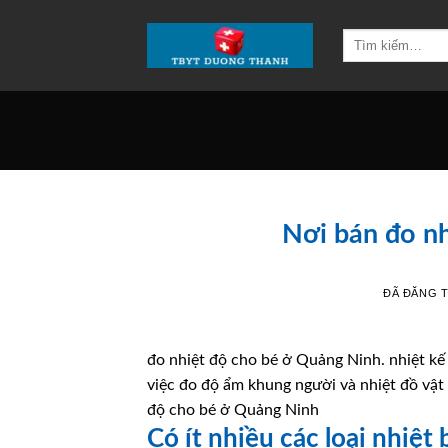
Chuyển
đến
Tìm
kiếm:
nội
dung
Nơi bán đo n
ĐÃ ĐĂNG 
đo nhiệt độ cho bé ở Quảng Ninh. nhiệt kế 
việc đo độ ẩm khung người và nhiệt đồ vật
độ cho bé ở Quảng Ninh
Có ít nhiều các loại nhiệt