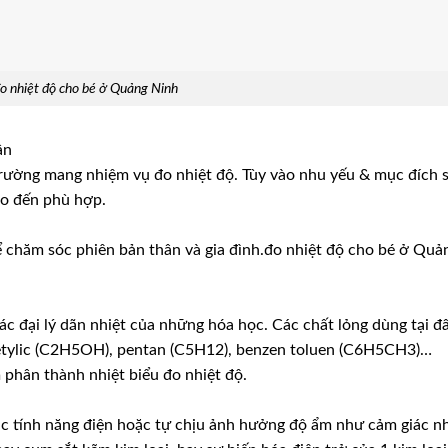
o nhiệt độ cho bé ở Quảng Ninh
ần
ị Trường mang nhiệm vụ đo nhiệt độ. Tùy vào nhu yếu & mục đích 
ào đến phù hợp.
hể chăm sóc phiên bản thân và gia đình.đo nhiệt độ cho bé ở Quả
ác đại lý dãn nhiệt của những hóa học. Các chất lỏng dùng tại đ
 etylic (C2H5OH), pentan (C5H12), benzen toluen (C6H5CH3)…
phân thành nhiệt biểu đo nhiệt độ.
c tính năng điện hoặc tự chịu ảnh hưởng độ ẩm như cảm giác nh