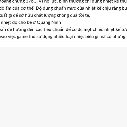
khoảng chừng 37oC. Vì nỗ lực, bình thường chỉ dùng nhiệt kế thủ
 độ ẩm của cơ thể. Độ đúng chuẩn mực của nhiệt kế chịu ràng b
xuất gì để sở hữu chất lượng không quá tồi tệ.
o nhiệt độ cho bé ở Quảng Ninh
 vấn đề hướng đến các tiêu chuẩn để có đc một chiếc nhiệt kế t
 vào việc game thủ sử dụng nhiều loại nhiệt biểu gì mà có những