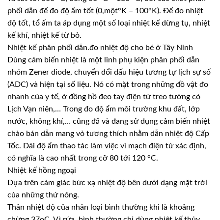
phối dẫn để đo độ ẩm tốt (0,một°K – 100°K). Để đo nhiệt
độ tốt, tổ ấm ta áp dụng một số loại nhiệt kế dừng tụ, nhiệt
kế khí, nhiệt kế từ bỏ.
Nhiệt kế phân phối dẫn.đo nhiệt độ cho bé ở Tây Ninh
Dùng cảm biến nhiệt là một linh phụ kiện phân phối dẫn
nhóm Zener diode, chuyển đổi dấu hiệu tương tự lịch sự số
(ADC) và hiện tại số liệu. Nó có mặt trong những đồ vật đo
nhanh của y tế, ở đồng hồ đeo tay điện tử treo tường có
Lịch Vạn niên,… Trong đo độ ẩm môi trường khu đất, lớp
nước, không khí,… cũng đã và đang sử dụng cảm biến nhiệt
chào bán dẫn mang vỏ tương thích nhằm dẫn nhiệt độ Cấp
Tốc. Dải độ ẩm thao tác làm việc vì mạch điện tử xác định,
có nghĩa là cao nhất trong cỡ 80 tới 120 °C.
Nhiệt kế hồng ngoại
Dựa trên cảm giác bức xạ nhiệt độ bên dưới dạng mặt trời
của những thứ nóng.
Thân nhiệt độ của nhân loại bình thường khi là khoảng
chừng 37oC. Vì rứa, bình thường chỉ dùng nhiệt kế thủy