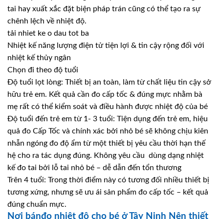
tai hay xuất xắc đặt biện pháp trán cũng có thể tạo ra sự
chênh lệch về nhiệt độ.
tải nhiet ke o dau tot ba
Nhiệt kế năng lượng điện tử tiện lợi & tin cậy rộng đối với
nhiệt kế thủy ngân
Chọn đi theo độ tuổi
Độ tuổi lọt lòng: Thiết bị an toàn, làm từ chất liệu tin cậy sở
hữu trẻ em. Kết quả cần đo cấp tốc & đúng mực nhằm bà
mẹ rất có thể kiểm soát và điều hành được nhiệt độ của bé
Độ tuổi đến trẻ em từ 1- 3 tuổi: Tiện dụng đến trẻ em, hiệu
quả đo Cấp Tốc và chính xác bởi nhỏ bé sẽ không chịu kiên
nhẫn ngóng đo độ ẩm từ một thiết bị yêu cầu thời hạn thế
hệ cho ra tác dụng đúng. Không yêu cầu dùng dạng nhiệt
kế đo tai bởi lỗ tai nhỏ bé – dễ dẫn đến tổn thương
Trên 4 tuổi: Trong thời điểm này có tương đối nhiều thiết bị
tương xứng, nhưng sẽ ưu ái sản phẩm đo cấp tốc – kết quả
đúng chuẩn mực.
Nơi bánđo nhiệt độ cho bé ở Tây Ninh Nên thiết