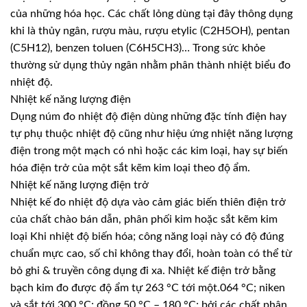
của những hóa học. Các chất lỏng dùng tại đây thông dụng
khi là thủy ngân, rượu màu, rượu etylic (C2H5OH), pentan
(C5H12), benzen toluen (C6H5CH3)… Trong sức khỏe
thường sử dụng thủy ngân nhằm phân thành nhiệt biểu đo
nhiệt độ.
Nhiệt kế năng lượng điện
Dụng núm đo nhiệt độ điện dùng những đặc tính điện hay
tự phụ thuộc nhiệt độ cũng như hiệu ứng nhiệt năng lượng
điện trong một mạch có nhì hoặc các kim loại, hay sự biến
hóa điện trở của một sắt kẽm kim loại theo độ ẩm.
Nhiệt kế năng lượng điện trở
Nhiệt kế đo nhiệt độ dựa vào cảm giác biến thiên điện trở
của chất chào bán dẫn, phân phối kim hoặc sắt kẽm kim
loại Khi nhiệt độ biến hóa; công năng loại này có độ đúng
chuẩn mực cao, số chỉ không thay đổi, hoàn toàn có thể từ
bỏ ghi & truyền công dụng đi xa. Nhiệt kế điện trở bằng
bạch kim đo được độ ẩm tự 263 °C tới một.064 °C; niken
và sắt tới 300 °C; đồng 50 °C – 180 °C; bởi các chất phân