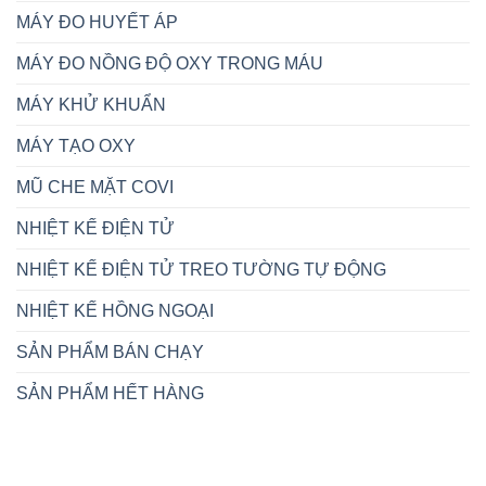
MÁY ĐO HUYẾT ÁP
MÁY ĐO NỒNG ĐỘ OXY TRONG MÁU
MÁY KHỬ KHUẨN
MÁY TẠO OXY
MŨ CHE MẶT COVI
NHIỆT KẾ ĐIỆN TỬ
NHIỆT KẾ ĐIỆN TỬ TREO TƯỜNG TỰ ĐỘNG
NHIỆT KẾ HỒNG NGOẠI
SẢN PHẨM BÁN CHẠY
SẢN PHẨM HẾT HÀNG