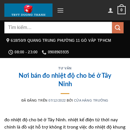
Chuyển
0
đến
nội
Tìm
dung
kiếm:
618/50/9 QUANG TRUNG PHƯỜNG 11 GÒ VẤP TPHCM
08:00 - 23:00
0908965935
TƯ VẤN
Nơi bán đo nhiệt độ cho bé ở Tây
Ninh
ĐÃ ĐĂNG TRÊN
07/12/2022
BỞI
CỬA HÀNG TRƯỞNG
đo nhiệt độ cho bé ở Tây Ninh. nhiệt kế điện tử thời nay
chính là đồ vật hỗ trợ không ít trong việc đo nhiệt độ khung