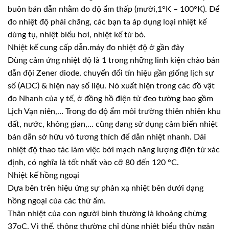
buôn bán dẫn nhằm đo độ ẩm thấp (mười,1°K – 100°K). Để
đo nhiệt độ phải chăng, các bạn ta áp dụng loại nhiệt kế
dừng tụ, nhiệt biểu hơi, nhiệt kế từ bỏ.
Nhiệt kế cung cấp dẫn.máy đo nhiệt độ ở gần đây
Dùng cảm ứng nhiệt độ là 1 trong những linh kiện chào bán
dẫn đội Zener diode, chuyển đổi tín hiệu gần giống lịch sự
số (ADC) & hiện nay số liệu. Nó xuất hiện trong các đồ vật
đo Nhanh của y tế, ở đồng hồ điện tử đeo tường bao gồm
Lịch Vạn niên,… Trong đo độ ẩm môi trường thiên nhiên khu
đất, nước, không gian,… cũng đang sử dụng cảm biến nhiệt
bán dẫn sở hữu vỏ tương thích để dẫn nhiệt nhanh. Dải
nhiệt độ thao tác làm việc bởi mạch năng lượng điện tử xác
định, có nghĩa là tốt nhất vào cỡ 80 đến 120 °C.
Nhiệt kế hồng ngoại
Dựa bên trên hiệu ứng sự phản xạ nhiệt bên dưới dạng
hồng ngoại của các thứ ấm.
Thân nhiệt của con người bình thường là khoảng chừng
37oC. Vì thế, thông thường chỉ dùng nhiệt biểu thủy ngân