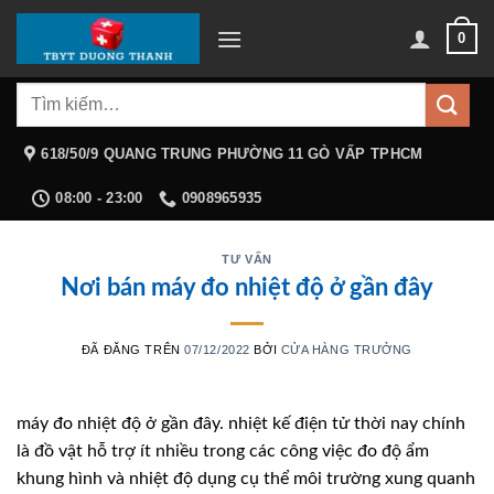
Chuyển
0
đến
nội
Tìm
dung
kiếm:
618/50/9 QUANG TRUNG PHƯỜNG 11 GÒ VẤP TPHCM
08:00 - 23:00
0908965935
TƯ VẤN
Nơi bán máy đo nhiệt độ ở gần đây
ĐÃ ĐĂNG TRÊN
07/12/2022
BỞI
CỬA HÀNG TRƯỞNG
máy đo nhiệt độ ở gần đây. nhiệt kế điện tử thời nay chính
là đồ vật hỗ trợ ít nhiều trong các công việc đo độ ẩm
khung hình và nhiệt độ dụng cụ thể môi trường xung quanh