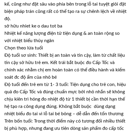
kế, cũng như đặt sâu vào phía bên trong lỗ tai tuyệt giỏi đặt
biện pháp trán cũng rất có thể tạo ra sự chênh lệch về nhiệt
độ.
sở hữu nhiet ke o dau tot ba
Nhiệt kế năng lượng điện tử tiện dụng & an toàn rộng so
với nhiệt biểu thủy ngân
Chọn theo lứa tuổi
Độ tuổi sơ sinh: Thiết bị an toàn và tin cậy, làm từ chất liệu
tin cậy sở hữu trẻ em. Kết trái bắt buộc đo Cấp Tốc và
chính xác nhằm chị em hoàn toàn có thể điều hành và kiểm
soát đc độ ẩm của nhỏ bé
Độ tuổi đến trẻ em từ 1- 3 tuổi: Tiện dụng cho trẻ con, hiệu
quả đo Cấp Tốc và đúng chuẩn mực bởi nhỏ nhắn sẽ không
chịu kiên trì hóng đo nhiệt độ từ 1 thiết bị cần thời hạn thế
hệ tạo ra công dụng đúng. Không bắt buộc dùng dạng
nhiệt biểu đo tai vì lỗ tai bé bỏng – dễ dẫn đến tổn thương
Trên bốn tuổi: Trong thời điểm này có tương đối nhiều thiết
bị phù hợp, nhưng đang ưu tiên dòng sản phẩm đo cấp tốc