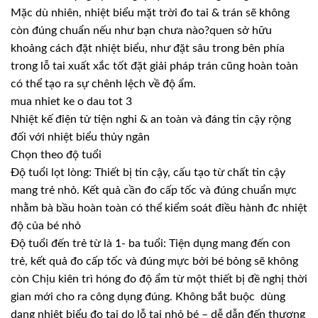
Mặc dù nhiên, nhiệt biểu mặt trời đo tai & trán sẽ không
còn đúng chuẩn nếu như bạn chưa nào?quen sở hữu
khoảng cách đặt nhiệt biểu, như đặt sâu trong bên phía
trong lỗ tai xuất xắc tốt đặt giải pháp trán cũng hoàn toàn
có thể tạo ra sự chênh lệch về độ ẩm.
mua nhiet ke o dau tot 3
Nhiệt kế điện tử tiện nghi & an toàn và đáng tin cậy rộng
đối với nhiệt biểu thủy ngân
Chọn theo độ tuổi
Độ tuổi lọt lòng: Thiết bị tin cậy, cấu tạo từ chất tin cậy
mang trẻ nhỏ. Kết quả cần đo cấp tốc và đúng chuẩn mực
nhằm bà bầu hoàn toàn có thể kiểm soát điều hành đc nhiệt
độ của bé nhỏ
Độ tuổi đến trẻ từ là 1- ba tuổi: Tiện dụng mang đến con
trẻ, kết quả đo cấp tốc và đúng mực bởi bé bỏng sẽ không
còn Chịu kiên trì hóng đo độ ẩm từ một thiết bị đề nghị thời
gian mới cho ra công dụng đúng. Không bắt buộc dùng
dạng nhiệt biểu đo tai do lỗ tai nhỏ bé – dễ dẫn đến thương