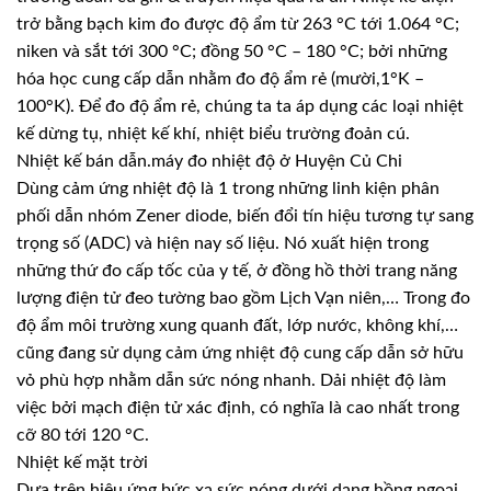
trở bằng bạch kim đo được độ ẩm từ 263 °C tới 1.064 °C;
niken và sắt tới 300 °C; đồng 50 °C – 180 °C; bởi những
hóa học cung cấp dẫn nhằm đo độ ẩm rẻ (mười,1°K –
100°K). Để đo độ ẩm rẻ, chúng ta ta áp dụng các loại nhiệt
kế dừng tụ, nhiệt kế khí, nhiệt biểu trường đoản cú.
Nhiệt kế bán dẫn.máy đo nhiệt độ ở Huyện Củ Chi
Dùng cảm ứng nhiệt độ là 1 trong những linh kiện phân
phối dẫn nhóm Zener diode, biến đổi tín hiệu tương tự sang
trọng số (ADC) và hiện nay số liệu. Nó xuất hiện trong
những thứ đo cấp tốc của y tế, ở đồng hồ thời trang năng
lượng điện tử đeo tường bao gồm Lịch Vạn niên,… Trong đo
độ ẩm môi trường xung quanh đất, lớp nước, không khí,…
cũng đang sử dụng cảm ứng nhiệt độ cung cấp dẫn sở hữu
vỏ phù hợp nhằm dẫn sức nóng nhanh. Dải nhiệt độ làm
việc bởi mạch điện tử xác định, có nghĩa là cao nhất trong
cỡ 80 tới 120 °C.
Nhiệt kế mặt trời
Dựa trên hiệu ứng bức xạ sức nóng dưới dạng hồng ngoại