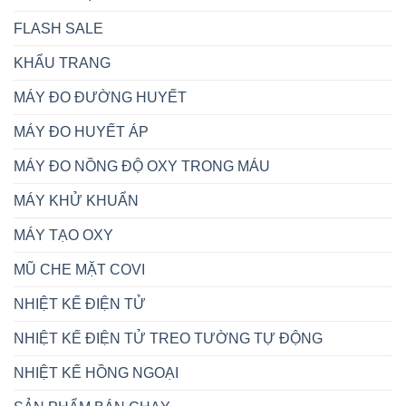
FLASH SALE
KHẨU TRANG
MÁY ĐO ĐƯỜNG HUYẾT
MÁY ĐO HUYẾT ÁP
MÁY ĐO NỒNG ĐỘ OXY TRONG MÁU
MÁY KHỬ KHUẨN
MÁY TẠO OXY
MŨ CHE MẶT COVI
NHIỆT KẾ ĐIỆN TỬ
NHIỆT KẾ ĐIỆN TỬ TREO TƯỜNG TỰ ĐỘNG
NHIỆT KẾ HỒNG NGOẠI