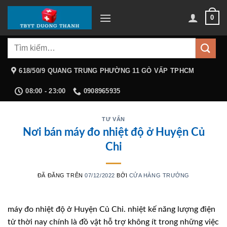
Chuyển
0
đến
nội
Tìm
dung
kiếm:
618/50/9 QUANG TRUNG PHƯỜNG 11 GÒ VẤP TPHCM
08:00 - 23:00
0908965935
TƯ VẤN
Nơi bán máy đo nhiệt độ ở Huyện Củ
Chi
ĐÃ ĐĂNG TRÊN
07/12/2022
BỞI
CỬA HÀNG TRƯỞNG
máy đo nhiệt độ ở Huyện Củ Chi. nhiệt kế năng lượng điện
tử thời nay chính là đồ vật hỗ trợ không ít trong những việc