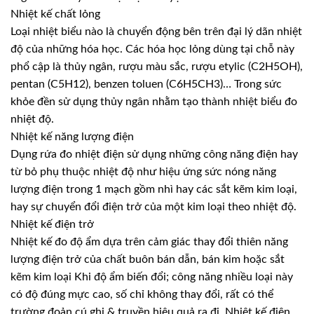
Nhiệt kế chất lỏng
Loại nhiệt biểu nào là chuyển động bên trên đại lý dãn nhiệt
độ của những hóa học. Các hóa học lỏng dùng tại chỗ này
phổ cập là thủy ngân, rượu màu sắc, rượu etylic (C2H5OH),
pentan (C5H12), benzen toluen (C6H5CH3)… Trong sức
khỏe đền sử dụng thủy ngân nhằm tạo thành nhiệt biểu đo
nhiệt độ.
Nhiệt kế năng lượng điện
Dụng rứa đo nhiệt điện sử dụng những công năng điện hay
từ bỏ phụ thuộc nhiệt độ như hiệu ứng sức nóng năng
lượng điện trong 1 mạch gồm nhì hay các sắt kẽm kim loại,
hay sự chuyển đổi điện trở của một kim loại theo nhiệt độ.
Nhiệt kế điện trở
Nhiệt kế đo độ ẩm dựa trên cảm giác thay đổi thiên năng
lượng điện trở của chất buôn bán dẫn, bán kim hoặc sắt
kẽm kim loại Khi độ ẩm biến đổi; công năng nhiều loại này
có độ đúng mực cao, số chỉ không thay đổi, rất có thể
trường đoản cú ghi & truyền hiệu quả ra đi. Nhiệt kế điện