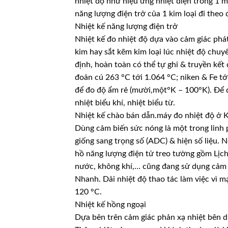
nhiệt độ như hiệu ứng nhiệt điện trong 1 
năng lượng điện trở của 1 kim loại đi theo 
Nhiệt kế năng lượng điện trở
Nhiệt kế đo nhiệt độ dựa vào cảm giác phát
kim hay sắt kẽm kim loại lúc nhiệt độ chuy
định, hoàn toàn có thể tự ghi & truyền kết
đoản cú 263 °C tới 1.064 °C; niken & Fe t
để đo độ ẩm rẻ (mười,một°K – 100°K). Để đo
nhiệt biểu khí, nhiệt biểu từ.
Nhiệt kế chào bán dẫn.máy đo nhiệt độ ở 
Dùng cảm biến sức nóng là một trong linh 
giống sang trọng số (ADC) & hiện số liệu. 
hồ năng lượng điện tử treo tường gồm Lịch
nước, không khí,… cũng đang sử dụng cảm
Nhanh. Dải nhiệt độ thao tác làm việc vì m
120 °C.
Nhiệt kế hồng ngoại
Dựa bên trên cảm giác phản xạ nhiệt bên d