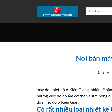
Chuyển
đến
Tìm
kiếm:
nội
dung
Nơi bán máy
ĐÃ ĐĂNG 
máy đo nhiệt độ ở Kiên Giang. nhiệt kế năn
những việc đo độ ẩm cơ thể và sức nóng dụ
đo nhiệt độ ở Kiên Giang
Có rất nhiều loại nhiệt kế