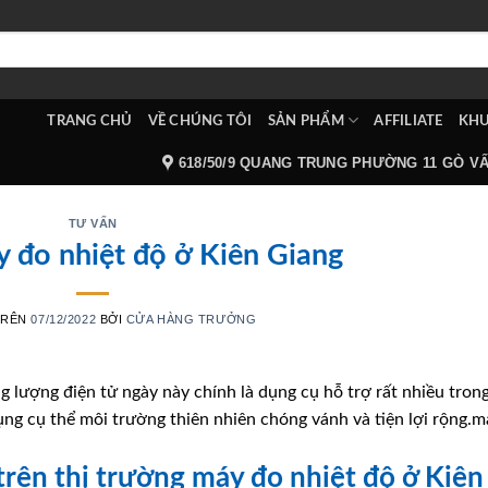
TRANG CHỦ
VỀ CHÚNG TÔI
SẢN PHẨM
AFFILIATE
KHU
618/50/9 QUANG TRUNG PHƯỜNG 11 GÒ V
TƯ VẤN
 đo nhiệt độ ở Kiên Giang
TRÊN
07/12/2022
BỞI
CỬA HÀNG TRƯỞNG
g lượng điện tử ngày này chính là dụng cụ hỗ trợ rất nhiều tron
ng cụ thể môi trường thiên nhiên chóng vánh và tiện lợi rộng.m
 trên thị trường máy đo nhiệt độ ở Kiên