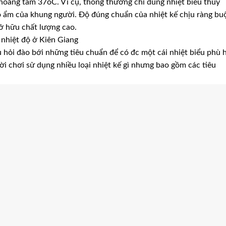
hoảng tầm 37oC. Vì cụ, thông thường chỉ dùng nhiệt biểu thủy
ộ ẩm của khung người. Độ đúng chuẩn của nhiệt kế chịu ràng bu
sở hữu chất lượng cao.
o nhiệt độ ở Kiên Giang
u hỏi đào bới những tiêu chuẩn để có đc một cái nhiệt biểu phù 
ười chơi sử dụng nhiều loại nhiệt kế gì nhưng bao gồm các tiêu