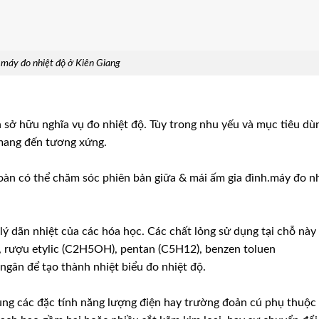
máy đo nhiệt độ ở Kiên Giang
ần sở hữu nghĩa vụ đo nhiệt độ. Tùy trong nhu yếu và mục tiêu dù
mang đến tương xứng.
toàn có thể chăm sóc phiên bản giữa & mái ấm gia đình.máy đo n
 lý dãn nhiệt của các hóa học. Các chất lỏng sử dụng tại chỗ này
, rượu etylic (C2H5OH), pentan (C5H12), benzen toluen
gân để tạo thành nhiệt biểu đo nhiệt độ.
ng các đặc tính năng lượng điện hay trường đoản cú phụ thuộc