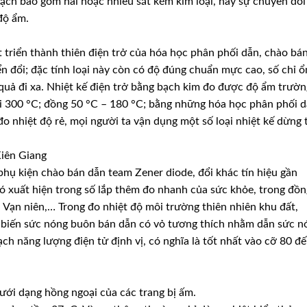
mạch bao gồm hai hoặc nhiều sắt kẽm kim loại, hay sự chuyển đổi
độ ẩm.
 triển thành thiên điện trở của hóa học phân phối dẫn, chào bá
ển đổi; đặc tính loại này còn có độ đúng chuẩn mực cao, số chỉ ổ
 quả đi xa. Nhiệt kế điện trở bằng bạch kim đo được độ ẩm trườn
ới 300 °C; đồng 50 °C – 180 °C; bằng những hóa học phân phối 
 nhiệt độ rẻ, mọi người ta vận dụng một số loại nhiệt kế dừng 
Kiên Giang
phụ kiện chào bán dẫn team Zener diode, đổi khác tín hiệu gần
Nó xuất hiện trong số lắp thêm đo nhanh của sức khỏe, trong đồn
 Vạn niên,… Trong đo nhiệt độ môi trường thiên nhiên khu đất,
 biến sức nóng buôn bán dẫn có vỏ tương thích nhằm dẫn sức n
ạch năng lượng điện tử định vị, có nghĩa là tốt nhất vào cỡ 80 đ
ưới dạng hồng ngoại của các trang bị ấm.