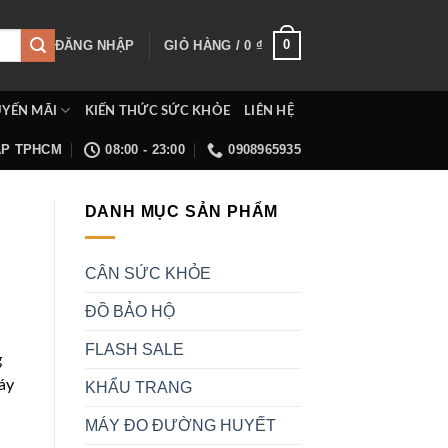
0
ĐĂNG NHẬP
GIỎ HÀNG /
0
₫
YẾN MÃI
KIẾN THỨC SỨC KHỎE
LIÊN HỆ
ẤP TPHCM
08:00 - 23:00
0908965935
DANH MỤC SẢN PHẨM
CÂN SỨC KHỎE
ĐỒ BẢO HỘ
FLASH SALE
g
áy
KHẨU TRANG
MÁY ĐO ĐƯỜNG HUYẾT