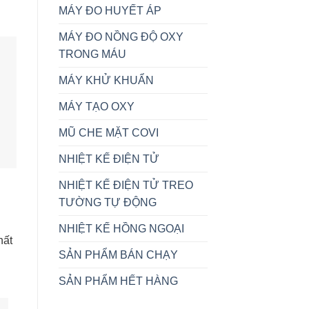
MÁY ĐO HUYẾT ÁP
MÁY ĐO NỒNG ĐỘ OXY
TRONG MÁU
MÁY KHỬ KHUẨN
MÁY TẠO OXY
MŨ CHE MẶT COVI
NHIỆT KẾ ĐIỆN TỬ
NHIỆT KẾ ĐIỆN TỬ TREO
TƯỜNG TỰ ĐỘNG
NHIỆT KẾ HỒNG NGOẠI
hất
SẢN PHẨM BÁN CHẠY
SẢN PHẨM HẾT HÀNG