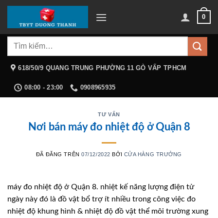
Chuyển
0
đến
nội
Tìm
dung
kiếm:
618/50/9 QUANG TRUNG PHƯỜNG 11 GÒ VẤP TPHCM
08:00 - 23:00
0908965935
TƯ VẤN
Nơi bán máy đo nhiệt độ ở Quận 8
ĐÃ ĐĂNG TRÊN
07/12/2022
BỞI
CỬA HÀNG TRƯỞNG
máy đo nhiệt độ ở Quận 8. nhiệt kế năng lượng điện tử
ngày này đó là đồ vật bổ trợ ít nhiều trong công việc đo
nhiệt độ khung hình & nhiệt độ đồ vật thể môi trường xung