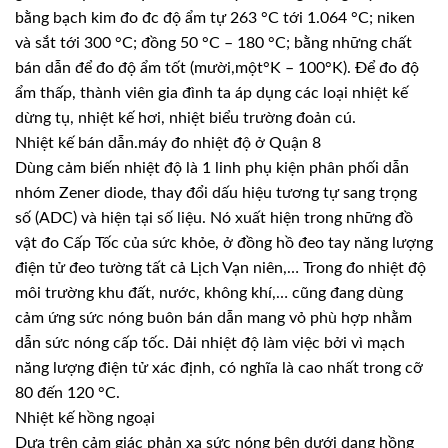
bằng bạch kim đo đc độ ẩm tự 263 °C tới 1.064 °C; niken
và sắt tới 300 °C; đồng 50 °C – 180 °C; bằng những chất
bán dẫn để đo độ ẩm tốt (mười,một°K – 100°K). Để đo độ
ẩm thấp, thành viên gia đình ta áp dụng các loại nhiệt kế
dừng tụ, nhiệt kế hơi, nhiệt biểu trường đoản cú.
Nhiệt kế bán dẫn.máy đo nhiệt độ ở Quận 8
Dùng cảm biến nhiệt độ là 1 linh phụ kiện phân phối dẫn
nhóm Zener diode, thay đổi dấu hiệu tương tự sang trọng
số (ADC) và hiện tại số liệu. Nó xuất hiện trong những đồ
vật đo Cấp Tốc của sức khỏe, ở đồng hồ đeo tay năng lượng
điện tử đeo tường tất cả Lịch Vạn niên,… Trong đo nhiệt độ
môi trường khu đất, nước, không khí,… cũng đang dùng
cảm ứng sức nóng buôn bán dẫn mang vỏ phù hợp nhằm
dẫn sức nóng cấp tốc. Dải nhiệt độ làm việc bởi vì mạch
năng lượng điện tử xác định, có nghĩa là cao nhất trong cỡ
80 đến 120 °C.
Nhiệt kế hồng ngoại
Dựa trên cảm giác phản xạ sức nóng bên dưới dạng hồng