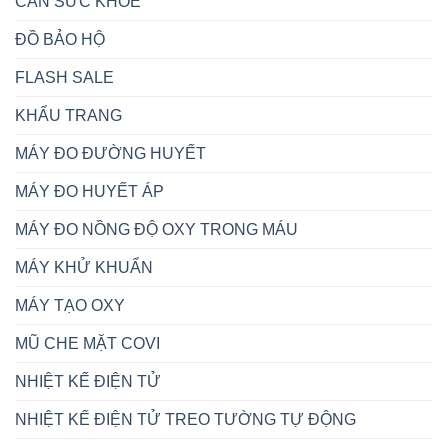
CÂN SỨC KHỎE
ĐỒ BẢO HỘ
FLASH SALE
KHẨU TRANG
MÁY ĐO ĐƯỜNG HUYẾT
MÁY ĐO HUYẾT ÁP
MÁY ĐO NỒNG ĐỘ OXY TRONG MÁU
MÁY KHỬ KHUẨN
MÁY TẠO OXY
MŨ CHE MẶT COVI
NHIỆT KẾ ĐIỆN TỬ
NHIỆT KẾ ĐIỆN TỬ TREO TƯỜNG TỰ ĐỘNG