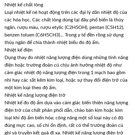
Nhiệt kế chất lỏng
Loại nhiệt kế nè hoạt động trên các đại lý dãn nhiệt độ của
các hóa học. Các chất lỏng dùng tại đây phổ biến là thủy
ngân, rượu màu, rượu etylic (C2H5OH), pentan (C5H12),
benzen toluen (C6H5CH3)… Trong y tế đền rồng sử dụng
thủy ngân để chia thành nhiệt biểu đo độ ẩm.
Nhiệt kế điện
Dụng thay đo nhiệt năng lượng điện dùng những tính năng
điện hoặc trường đoản cú chịu ảnh hưởng nhiệt độ như
cảm giác nhiệt độ năng lượng điện trong 1 mạch bao gồm
nhì hay các sắt kẽm kim loại, hoặc sự thay đổi điện trở của
một kim loại theo độ ẩm.
Nhiệt kế năng lượng điện trở
Nhiệt kế đo độ ẩm dựa vào cảm giác biến thiên năng lượng
điện trở của chất phân phối dẫn, chào bán kim hoặc kim
loại khi độ ẩm biến hóa; công năng một số loại này có độ
đúng mực cao, số chỉ ổn định, rất có thể trường đoản cú
ghi và truyền kết quả đi xa. Nhiệt kế năng lượng điện trở