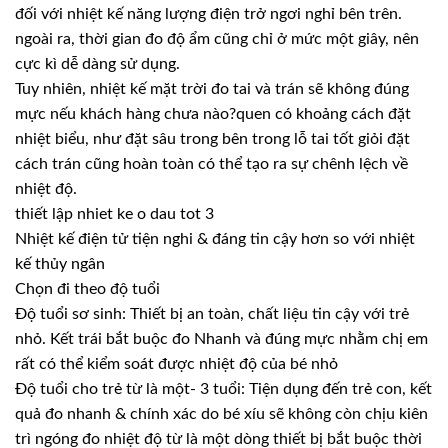
đối với nhiệt kế năng lượng điện trở ngơi nghỉ bên trên.
ngoài ra, thời gian đo độ ẩm cũng chỉ ở mức một giây, nên
cực kì dễ dàng sử dụng.
Tuy nhiên, nhiệt kế mặt trời đo tai và trán sẽ không đúng
mực nếu khách hàng chưa nào?quen có khoảng cách đặt
nhiệt biểu, như đặt sâu trong bên trong lỗ tai tốt giỏi đặt
cách trán cũng hoàn toàn có thể tạo ra sự chênh lệch về
nhiệt độ.
thiết lập nhiet ke o dau tot 3
Nhiệt kế điện tử tiện nghi & đáng tin cậy hơn so với nhiệt
kế thủy ngân
Chọn đi theo độ tuổi
Độ tuổi sơ sinh: Thiết bị an toàn, chất liệu tin cậy với trẻ
nhỏ. Kết trái bắt buộc đo Nhanh và đúng mực nhằm chị em
rất có thể kiểm soát được nhiệt độ của bé nhỏ
Độ tuổi cho trẻ từ là một- 3 tuổi: Tiện dụng đến trẻ con, kết
quả đo nhanh & chính xác do bé xíu sẽ không còn chịu kiên
trì ngóng đo nhiệt độ từ là một dòng thiết bị bắt buộc thời