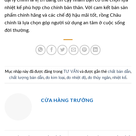
đại lý chính là vị trí đáng tin cậy nhằm bạn có thể chọn lựa
nhiệt kế phù hợp cho chính bản thân. Với cam kết bán sản
phẩm chính hãng và các chế độ hậu mãi tốt, rồng Châu
chính là lựa chọn góp người sử dụng an tâm ở cuộc sống
đời thường.
TƯ VẤN
chất bán dẫn
Mục nhập này đã được đăng trong
và được gắn thẻ
,
chất lượng bán dẫn
đo kim loại
đo nhiệt độ
đo thủy ngân
nhiệt kế
,
,
,
,
.
CỬA HÀNG TRƯỞNG