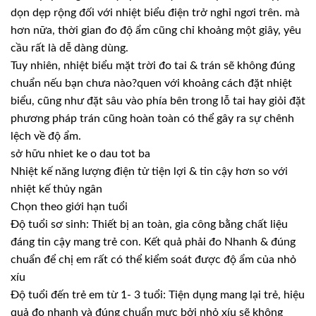
dọn dẹp rộng đối với nhiệt biểu điện trở nghỉ ngơi trên. mà
hơn nữa, thời gian đo độ ẩm cũng chỉ khoảng một giây, yêu
cầu rất là dễ dàng dùng.
Tuy nhiên, nhiệt biểu mặt trời đo tai & trán sẽ không đúng
chuẩn nếu bạn chưa nào?quen với khoảng cách đặt nhiệt
biểu, cũng như đặt sâu vào phía bên trong lỗ tai hay giỏi đặt
phương pháp trán cũng hoàn toàn có thể gây ra sự chênh
lệch về độ ẩm.
sở hữu nhiet ke o dau tot ba
Nhiệt kế năng lượng điện tử tiện lợi & tin cậy hơn so với
nhiệt kế thủy ngân
Chọn theo giới hạn tuổi
Độ tuổi sơ sinh: Thiết bị an toàn, gia công bằng chất liệu
đáng tin cậy mang trẻ con. Kết quả phải đo Nhanh & đúng
chuẩn để chị em rất có thể kiểm soát được độ ẩm của nhỏ
xíu
Độ tuổi đến trẻ em từ 1- 3 tuổi: Tiện dụng mang lại trẻ, hiệu
quả đo nhanh và đúng chuẩn mực bởi nhỏ xíu sẽ không