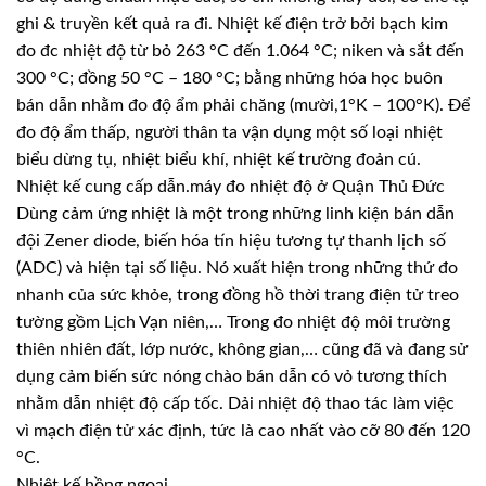
ghi & truyền kết quả ra đi. Nhiệt kế điện trở bởi bạch kim
đo đc nhiệt độ từ bỏ 263 °C đến 1.064 °C; niken và sắt đến
300 °C; đồng 50 °C – 180 °C; bằng những hóa học buôn
bán dẫn nhằm đo độ ẩm phải chăng (mười,1°K – 100°K). Để
đo độ ẩm thấp, người thân ta vận dụng một số loại nhiệt
biểu dừng tụ, nhiệt biểu khí, nhiệt kế trường đoản cú.
Nhiệt kế cung cấp dẫn.máy đo nhiệt độ ở Quận Thủ Đức
Dùng cảm ứng nhiệt là một trong những linh kiện bán dẫn
đội Zener diode, biến hóa tín hiệu tương tự thanh lịch số
(ADC) và hiện tại số liệu. Nó xuất hiện trong những thứ đo
nhanh của sức khỏe, trong đồng hồ thời trang điện tử treo
tường gồm Lịch Vạn niên,… Trong đo nhiệt độ môi trường
thiên nhiên đất, lớp nước, không gian,… cũng đã và đang sử
dụng cảm biến sức nóng chào bán dẫn có vỏ tương thích
nhằm dẫn nhiệt độ cấp tốc. Dải nhiệt độ thao tác làm việc
vì mạch điện tử xác định, tức là cao nhất vào cỡ 80 đến 120
°C.
Nhiệt kế hồng ngoại