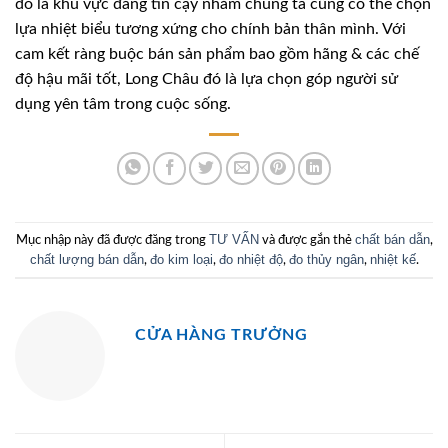
đó là khu vực đáng tin cậy nhằm chúng ta cũng có thể chọn
lựa nhiệt biểu tương xứng cho chính bản thân mình. Với
cam kết ràng buộc bán sản phẩm bao gồm hãng & các chế
độ hậu mãi tốt, Long Châu đó là lựa chọn góp người sử
dụng yên tâm trong cuộc sống.
TƯ VẤN
chất bán dẫn
Mục nhập này đã được đăng trong
và được gắn thẻ
,
chất lượng bán dẫn
đo kim loại
đo nhiệt độ
đo thủy ngân
nhiệt kế
,
,
,
,
.
CỬA HÀNG TRƯỞNG