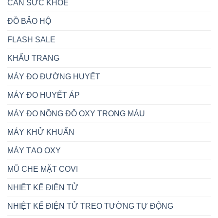
CÂN SỨC KHỎE
ĐỒ BẢO HỘ
FLASH SALE
KHẨU TRANG
MÁY ĐO ĐƯỜNG HUYẾT
MÁY ĐO HUYẾT ÁP
MÁY ĐO NỒNG ĐỘ OXY TRONG MÁU
MÁY KHỬ KHUẨN
MÁY TẠO OXY
MŨ CHE MẶT COVI
NHIỆT KẾ ĐIỆN TỬ
NHIỆT KẾ ĐIỆN TỬ TREO TƯỜNG TỰ ĐỘNG