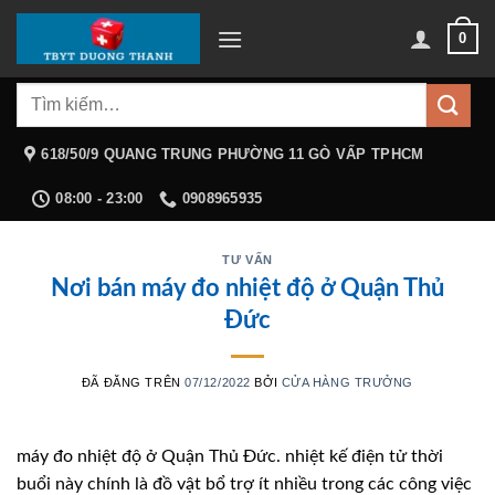
Chuyển
0
đến
nội
Tìm
dung
kiếm:
618/50/9 QUANG TRUNG PHƯỜNG 11 GÒ VẤP TPHCM
08:00 - 23:00
0908965935
TƯ VẤN
Nơi bán máy đo nhiệt độ ở Quận Thủ
Đức
ĐÃ ĐĂNG TRÊN
07/12/2022
BỞI
CỬA HÀNG TRƯỞNG
máy đo nhiệt độ ở Quận Thủ Đức. nhiệt kế điện tử thời
buổi này chính là đồ vật bổ trợ ít nhiều trong các công việc