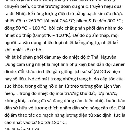
chuyển biến, có thể trường đoản cú ghi & truyền hiệu quả
ra đi. Nhiệt kế năng lượng điện trở bằng bạch kim đo được
nhiệt độ tự 263 °C tới một.064 °C; niken & Fe đến 300 °C;
đồng 50 °C – 180 °C; bởi các chất phân phối dẫn nhằm đo
nhiệt độ thấp (0,một°K – 100°K). Để đo độ ẩm thấp, mọi
người ta vận dụng nhiều loại nhiệt kế ngưng tụ, nhiệt kế
khí, nhiệt kế từ bỏ.
Nhiệt kế phân phối dẫn.máy đo nhiệt độ ở Thái Nguyên
Dùng cảm ứng nhiệt là một linh phụ kiện bán dẫn đội Zener
diode, đổi khác tín hiệu gần giống lịch sự số (ADC) & hiện
nay số liệu. Nó có mặt trong những trang bị đo cấp tốc của
sức khỏe, trong đồng hồ điện tử treo tường gồm Lịch Vạn
niên,… Trong đo nhiệt độ môi trường khu đất, lớp nước,
không khí,… cũng đã và đang dùng cảm biến nhiệt buôn bán
dẫn sở hữu vỏ tương thích nhằm dẫn sức nóng cấp tốc. Dải
độ ẩm thao tác do mạch năng lượng điện tử xác định, tức là
cao nhất vào cỡ 80 tới 120 °C.
Nhiệt kế mặt trời