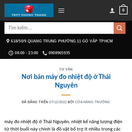
Chuyển
0
đến
nội
Tìm
dung
kiếm:
618/50/9 QUANG TRUNG PHƯỜNG 11 GÒ VẤP TPHCM
08:00 - 23:00
0908965935
TƯ VẤN
Nơi bán máy đo nhiệt độ ở Thái
Nguyên
ĐÃ ĐĂNG TRÊN
07/12/2022
BỞI
CỬA HÀNG TRƯỞNG
máy đo nhiệt độ ở Thái Nguyên. nhiệt kế năng lượng điện
tử thời buổi này chính là đồ vật bổ trợ ít nhiều trong các