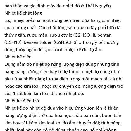
bản thân và gia đình.máy đo nhiệt độ ở Thái Nguyên
Nhiệt kế chất lỏng
Loại nhiệt biểu nà hoạt động bên trên cửa hàng dãn nhiệt
của những chất. Các chất lỏng sử dụng ở đây phổ biến là
thủy ngân, rượu màu, rượu etylic (C2H5OH), pentan
(C5H12), benzen toluen (C6H5CH3)… Trong y tế thường
dùng thủy ngân để tạo thành nhiệt kế đo độ ẩm.
Nhiệt kế điện
Dụng nắm đo nhiệt độ năng lượng điện dùng những tính
năng năng lượng điện hay từ lệ thuộc nhiệt độ cũng như
hiệu ứng nhiệt năng lượng điện trong một mạch tất cả nhì
hoặc các kim loại, hoặc sự chuyển đổi năng lượng điện trở
của 1 sắt kẽm kim loại đi theo nhiệt độ.
Nhiệt kế điện trở
Nhiệt kế đo nhiệt độ dựa vào hiệu ứng vươn lên là thiên
năng lượng điện trở của hóa học chào bán dẫn, buôn bán
kim hay sắt kẽm kim loại khi độ ẩm chuyển đổi; tính năng
nhiều loại này còn có độ đúng chuẩn cao, số chỉ không