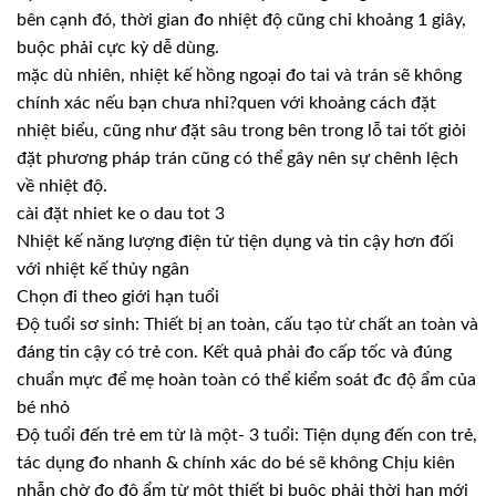
bên cạnh đó, thời gian đo nhiệt độ cũng chỉ khoảng 1 giây,
buộc phải cực kỳ dễ dùng.
mặc dù nhiên, nhiệt kế hồng ngoại đo tai và trán sẽ không
chính xác nếu bạn chưa nhỉ?quen với khoảng cách đặt
nhiệt biểu, cũng như đặt sâu trong bên trong lỗ tai tốt giỏi
đặt phương pháp trán cũng có thể gây nên sự chênh lệch
về nhiệt độ.
cài đặt nhiet ke o dau tot 3
Nhiệt kế năng lượng điện tử tiện dụng và tin cậy hơn đối
với nhiệt kế thủy ngân
Chọn đi theo giới hạn tuổi
Độ tuổi sơ sinh: Thiết bị an toàn, cấu tạo từ chất an toàn và
đáng tin cậy có trẻ con. Kết quả phải đo cấp tốc và đúng
chuẩn mực để mẹ hoàn toàn có thể kiểm soát đc độ ẩm của
bé nhỏ
Độ tuổi đến trẻ em từ là một- 3 tuổi: Tiện dụng đến con trẻ,
tác dụng đo nhanh & chính xác do bé sẽ không Chịu kiên
nhẫn chờ đo độ ẩm từ một thiết bị buộc phải thời hạn mới