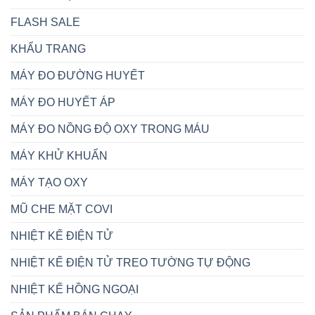
FLASH SALE
KHẨU TRANG
MÁY ĐO ĐƯỜNG HUYẾT
MÁY ĐO HUYẾT ÁP
MÁY ĐO NỒNG ĐỘ OXY TRONG MÁU
MÁY KHỬ KHUẨN
MÁY TẠO OXY
MŨ CHE MẶT COVI
NHIỆT KẾ ĐIỆN TỬ
NHIỆT KẾ ĐIỆN TỬ TREO TƯỜNG TỰ ĐỘNG
NHIỆT KẾ HỒNG NGOẠI