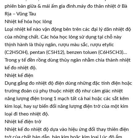
phiên bản giữa & mái ấm gia đình.máy đo thân nhiệt ở Bà
Rịa – Vũng Tàu
Nhiệt kế hóa học lỏng
Loại nhiệt kế nào vận động bên trên các đại lý dãn nhiệt độ
của những chất. Các hóa học lỏng sử dụng tại chỗ này
thịnh hành là thủy ngân, rượu màu sắc, rượu etylic
(C2H5OH), pentan (C5H12), benzen toluen (C6H5CH3)…
Trong y tế đền rồng dùng thủy ngân nhằm chia thành nhiệt
kế đo nhiệt độ.
Nhiệt kế điện
Dụng gắng đo nhiệt độ điện dùng những đặc tính điện hoặc
trường đoản cú phụ thuộc nhiệt độ như cảm giác nhiệt
năng lượng điện trong 1 mạch tất cả hai hoặc các sắt kẽm
kim loại, hay sự biến đổi năng lượng điện trở của một kim
loại đi theo nhiệt độ.
Nhiệt kế điện trở
Nhiệt kế đo nhiệt độ dựa vào hiệu ứng đổi thay thiên điện
trở của chất bán dẫn, bán kim hoặc kim loại Lúc độ ẩm