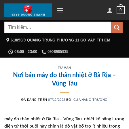
Chuyển
0
đến
nội
Tìm
dung
kiếm:
618/50/9 QUANG TRUNG PHƯỜNG 11 GÒ VẤP TPHCM
08:00 - 23:00
0908965935
TƯ VẤN
Nơi bán máy đo thân nhiệt ở Bà Rịa –
Vũng Tàu
ĐÃ ĐĂNG TRÊN
07/12/2022
BỞI
CỬA HÀNG TRƯỞNG
máy đo thân nhiệt ở Bà Rịa – Vũng Tàu. nhiệt kế năng lượng
điện tử thời buổi này chính là đồ vật bổ trợ ít nhiều trong