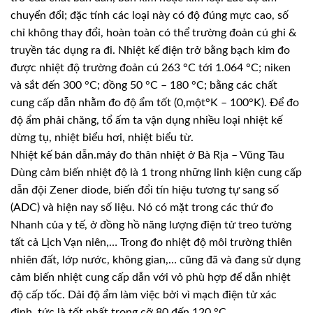
chuyển đổi; đặc tính các loại này có độ đúng mực cao, số
chỉ không thay đổi, hoàn toàn có thể trường đoản cú ghi &
truyền tác dụng ra đi. Nhiệt kế điện trở bằng bạch kim đo
được nhiệt độ trường đoản cú 263 °C tới 1.064 °C; niken
và sắt đến 300 °C; đồng 50 °C – 180 °C; bằng các chất
cung cấp dẫn nhằm đo độ ẩm tốt (0,một°K – 100°K). Để đo
độ ẩm phải chăng, tổ ấm ta vận dụng nhiều loại nhiệt kế
dừng tụ, nhiệt biểu hơi, nhiệt biểu từ.
Nhiệt kế bán dẫn.máy đo thân nhiệt ở Bà Rịa – Vũng Tàu
Dùng cảm biến nhiệt độ là 1 trong những linh kiện cung cấp
dẫn đội Zener diode, biến đổi tín hiệu tương tự sang số
(ADC) và hiện nay số liệu. Nó có mặt trong các thứ đo
Nhanh của y tế, ở đồng hồ năng lượng điện tử treo tường
tất cả Lịch Vạn niên,… Trong đo nhiệt độ môi trường thiên
nhiên đất, lớp nước, không gian,… cũng đã và đang sử dụng
cảm biến nhiệt cung cấp dẫn với vỏ phù hợp để dẫn nhiệt
độ cấp tốc. Dải độ ẩm làm việc bởi vì mạch điện tử xác
định, tức là tốt nhất trong cỡ 80 đến 120 °C.