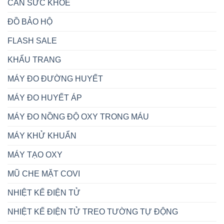
CÂN SỨC KHỎE
ĐỒ BẢO HỘ
FLASH SALE
KHẨU TRANG
MÁY ĐO ĐƯỜNG HUYẾT
MÁY ĐO HUYẾT ÁP
MÁY ĐO NỒNG ĐỘ OXY TRONG MÁU
MÁY KHỬ KHUẨN
MÁY TẠO OXY
MŨ CHE MẶT COVI
NHIỆT KẾ ĐIỆN TỬ
NHIỆT KẾ ĐIỆN TỬ TREO TƯỜNG TỰ ĐỘNG