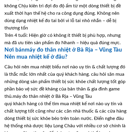
không Chịu kiên trì đợi đo độ ẩm từ một dòng thiết bị đề
xuất thời hạn thế hệ cho ra công dụng đúng. Không nên
dùng dạng nhiệt kế đo tai bởi vì lỗ tai nhỏ nhắn – dễ bị
thương tổn
Trên 4 tuổi: Hiện giờ có không ít thiết bị phù hợp, nhưng
mà đã ưu tiên sản phẩm đo Nhanh – hiệu quả đúng mực.
Nơi bánmáy đo thân nhiệt ở Bà Rịa – Vũng Tàu
Nên mua nhiệt kế ở đâu?
Câu hỏi nên mua nhiệt biểu nơi nào uy tín & chất lượng đó
là thắc mắc lớn nhất của quý khách hàng. câu hỏi săn mua
những dòng sản phẩm thiết bị sức khỏe chất lượng tốt góp
phần bảo vệ sức đề kháng của bản thân & gia đình game
thủ.máy đo thân nhiệt ở Bà Rịa – Vũng Tàu
quý khách hàng có thể tìm mua nhiệt kế nơi nào uy tín và
chất lượng tốt cũng như các căn nhà thuốc & các cửa hàng
dòng thiết bị sức khỏe béo trên toàn nước. Điển nghe đâu
hệ thống nhà dược liệu Long Châu với nhiều cơ sở chính là