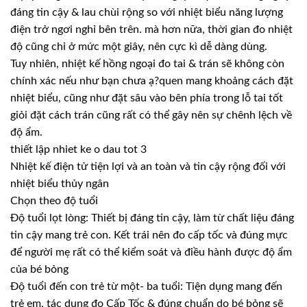
đáng tin cậy & lau chùi rộng so với nhiệt biểu năng lượng
điện trở ngơi nghỉ bên trên. mà hơn nữa, thời gian đo nhiệt
độ cũng chỉ ở mức một giây, nên cực kì dễ dàng dùng.
Tuy nhiên, nhiệt kế hồng ngoại đo tai & trán sẽ không còn
chính xác nếu như bạn chưa ạ?quen mang khoảng cách đặt
nhiệt biểu, cũng như đặt sâu vào bên phía trong lỗ tai tốt
giỏi đặt cách trán cũng rất có thể gây nên sự chênh lệch về
độ ẩm.
thiết lập nhiet ke o dau tot 3
Nhiệt kế điện tử tiện lợi và an toàn và tin cậy rộng đối với
nhiệt biểu thủy ngân
Chọn theo độ tuổi
Độ tuổi lọt lòng: Thiết bị đáng tin cậy, làm từ chất liệu đáng
tin cậy mang trẻ con. Kết trái nên đo cấp tốc và đúng mực
để người mẹ rất có thể kiểm soát và điều hành được độ ẩm
của bé bỏng
Độ tuổi đến con trẻ từ một- ba tuổi: Tiện dụng mang đến
trẻ em, tác dụng đo Cấp Tốc & đúng chuẩn do bé bỏng sẽ