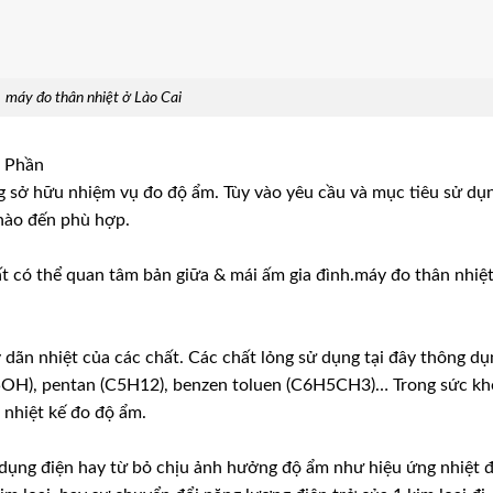
máy đo thân nhiệt ở Lào Cai
ị Phần
ờng sở hữu nhiệm vụ đo độ ẩm. Tùy vào yêu cầu và mục tiêu sử dụ
 nào đến phù hợp.
ất có thể quan tâm bản giữa & mái ấm gia đình.máy đo thân nhiệ
ý dãn nhiệt của các chất. Các chất lỏng sử dụng tại đây thông dụ
2H5OH), pentan (C5H12), benzen toluen (C6H5CH3)… Trong sức k
 nhiệt kế đo độ ẩm.
dụng điện hay từ bỏ chịu ảnh hưởng độ ẩm như hiệu ứng nhiệt 