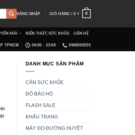
0
ĐĂNG NHẬP
GIỎ HÀNG /
0
₫
YẾN MÃI
KIẾN THỨC SỨC KHỎE
LIÊN HỆ
ẤP TPHCM
08:00 - 23:00
0908965935
DANH MỤC SẢN PHẨM
CÂN SỨC KHỎE
ĐỒ BẢO HỘ
FLASH SALE
iệc
ệt
KHẨU TRANG
MÁY ĐO ĐƯỜNG HUYẾT