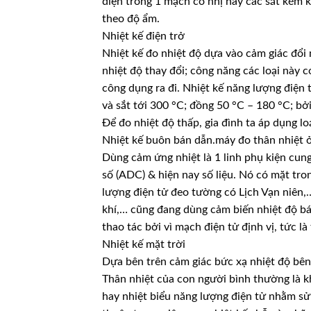
điện trong 1 mạch có nhị hay các sắt kẽm ki
theo độ ẩm.
Nhiệt kế điện trở
Nhiệt kế đo nhiệt độ dựa vào cảm giác đổi 
nhiệt độ thay đổi; công năng các loại này c
công dụng ra đi. Nhiệt kế năng lượng điện
và sắt tới 300 °C; đồng 50 °C – 180 °C; b
Để đo nhiệt độ thấp, gia đình ta áp dụng lo
Nhiệt kế buôn bán dẫn.máy đo thân nhiệt 
Dùng cảm ứng nhiệt là 1 linh phụ kiện cung
số (ADC) & hiện nay số liệu. Nó có mặt tr
lượng điện tử đeo tường có Lịch Vạn niên,
khí,… cũng đang dùng cảm biến nhiệt độ bá
thao tác bởi vì mạch điện tử định vị, tức là
Nhiệt kế mặt trời
Dựa bên trên cảm giác bức xạ nhiệt độ bên
Thân nhiệt của con người bình thường là 
hay nhiệt biểu năng lượng điện tử nhằm sử