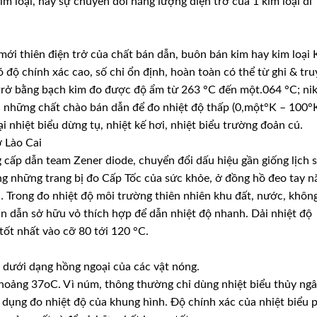
m loại, hay sự chuyển đổi năng lượng điện trở của 1 kim loại đi
mới thiên điện trở của chất bán dẫn, buôn bán kim hay kim loại 
ó độ chính xác cao, số chỉ ổn định, hoàn toàn có thể từ ghi & tr
 trở bằng bạch kim đo được độ ẩm từ 263 °C đến một.064 °C; ni
ởi những chất chào bán dẫn để đo nhiệt độ thấp (0,một°K – 100°K
ại nhiệt biểu dừng tụ, nhiệt kế hơi, nhiệt biểu trường đoản cú.
ở Lào Cai
 cấp dẫn team Zener diode, chuyển đổi dấu hiệu gần giống lịch 
ong những trang bị đo Cấp Tốc của sức khỏe, ở đồng hồ đeo tay n
… Trong đo nhiệt độ môi trường thiên nhiên khu đất, nước, khôn
n dẫn sở hữu vỏ thích hợp để dẫn nhiệt độ nhanh. Dải nhiệt độ
 tốt nhất vào cỡ 80 tới 120 °C.
 dưới dạng hồng ngoại của các vật nóng.
khoảng 37oC. Vì núm, thông thường chỉ dùng nhiệt biểu thủy ng
 dụng đo nhiệt độ của khung hình. Độ chính xác của nhiệt biểu 