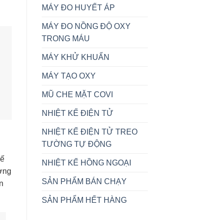
MÁY ĐO HUYẾT ÁP
MÁY ĐO NỒNG ĐỘ OXY
TRONG MÁU
MÁY KHỬ KHUẨN
MÁY TẠO OXY
MŨ CHE MẶT COVI
NHIỆT KẾ ĐIỆN TỬ
NHIỆT KẾ ĐIỆN TỬ TREO
TƯỜNG TỰ ĐỘNG
kế
NHIỆT KẾ HỒNG NGOẠI
ượng
SẢN PHẨM BÁN CHẠY
n
SẢN PHẨM HẾT HÀNG