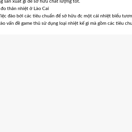
g sản xuất gì để sở hữu chất lượng tốt.
 đo thân nhiệt ở Lào Cai
Việc đào bới các tiêu chuẩn để sở hữu đc một cái nhiệt biểu tươ
vào vấn đề game thủ sử dụng loại nhiệt kế gì mà gồm các tiêu ch