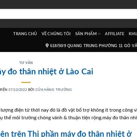
TRANG CHỦ
VỀ CHÚNG TÔI
SẢN PHẨM
AFFILIATE
KHU
618/50/9 QUANG TRUNG PHƯỜNG 11 GÒ V
TƯ VẤN
y đo thân nhiệt ở Lào Cai
TRÊN
07/12/2022
BỞI
CỬA HÀNG TRƯỞNG
lượng điện tử thời nay đó là đồ vật bổ trợ không ít trong công v
ụ thể môi trường chóng vánh & thuận tiện rộng.máy đo thân nhi
 bên trên Thị phần máy đo thân nhiệt ở