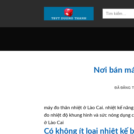
Chuyển
đến
Tìm
kiếm:
nội
dung
Nơi bán má
ĐÃ ĐĂNG 
máy đo thân nhiệt ở Lào Cai. nhiệt kế năng 
đo nhiệt độ khung hình và sức nóng dụng c
ở Lào Cai
Có không ít loại nhiệt kế