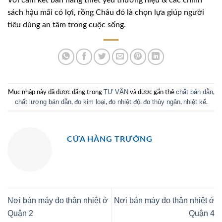
Với cam kết bán hàng thiết yếu thương hiệu & các chính
sách hậu mãi có lợi, rồng Châu đó là chọn lựa giúp người
tiêu dùng an tâm trong cuộc sống.
TƯ VẤN
chất bán dẫn
Mục nhập này đã được đăng trong
và được gắn thẻ
,
chất lượng bán dẫn
đo kim loại
đo nhiệt độ
đo thủy ngân
nhiệt kế
,
,
,
,
.
CỬA HÀNG TRƯỞNG
Nơi bán máy đo thân nhiệt ở
Nơi bán máy đo thân nhiệt ở
Quận 2
Quận 4