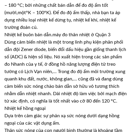
– 180 °C; bởi những chất bán dẫn để đo độ ẩm tốt
(mười,một°K – 100°K). Để đo độ ẩm thấp, nhà bạn ta áp
dụng nhiều loại nhiệt kế dừng tụ, nhiệt kế khí, nhiệt kế
trường đoản cú.
Nhiệt kế buôn bán dẫn.máy đo thân nhiệt ở Quận 3
Dùng cảm biến nhiệt là một trong linh phụ kiện phân phối
dẫn đội Zener diode, biến đổi dấu hiệu gần giống thanh lịch
số (ADC) & hiện số liệu. Nó xuất hiện trong các sản phẩm
đo Nhanh của y tế, ở đồng hồ năng lượng điện tử treo
tường có Lịch Vạn niên,… Trong đo độ ẩm môi trường xung
quanh khu đất, nước, không gian,… cũng đã và đang dùng
cảm biến sức nóng chào bán dẫn sở hữu vỏ tương thích
nhằm dẫn nhiệt nhanh. Dải nhiệt độ làm việc bởi mạch điện
tử xác định, có nghĩa là tốt nhất vào cỡ 80 đến 120 °C.
Nhiệt kế hồng ngoại
Dựa trên cảm giác sự phản xạ sức nóng dưới dạng hồng
ngoại của các vật dụng ấm.
Thân sức nóng của con người bình thường là khoảng tầm