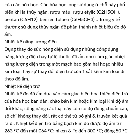
của các hóa học. Các hóa học lỏng sử dụng ở chỗ này phổ
biến khi là thủy ngân, rượu màu, rượu etylic (C2H5OH),
pentan (C5H12), benzen toluen (C6H5CH3)… Trong y tế
thường sử dụng thủy ngân để phân thành nhiệt biểu đo độ
ẩm.
Nhiệt kế năng lượng điện
Dụng thay đo sức nóng điện sử dụng những công dụng
năng lượng điện hay tự lệ thuộc độ ẩm như cảm giác nhiệt
năng lượng điện trong một mạch bao gồm hai hoặc nhiều
kim loại, hay sự thay đổi điện trở của 1 sắt kẽm kim loại đi
theo độ ẩm.
Nhiệt kế điện trở
Nhiệt kế đo độ ẩm dựa vào cảm giác biến hóa thiên điện trở
của hóa học bán dẫn, chào bán kim hoặc kim loại Khi độ ẩm
đổi khác; công năng các loại này còn có độ đúng chuẩn cao,
số chỉ không thay đổi, rất có thể từ bỏ ghi & truyền kết quả
ra đi. Nhiệt kế điện trở bằng bạch kim đo được độ ẩm từ
263 °C đến một.064 °C; niken & Fe đến 300 °C; đồng 50 °C