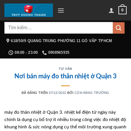
Chuyển
0
đến
nội
Tìm
dung
kiếm:
618/50/9 QUANG TRUNG PHƯỜNG 11 GÒ VẤP TPHCM
08:00 - 23:00
0908965935
TƯ VẤN
Nơi bán máy đo thân nhiệt ở Quận 3
ĐÃ ĐĂNG TRÊN
07/12/2022
BỞI
CỬA HÀNG TRƯỞNG
máy đo thân nhiệt ở Quận 3. nhiệt kế điện tử ngày này
chính là dụng cụ bổ trợ ít nhiều trong công việc đo nhiệt độ
khung hình & sức nóng dụng cụ thể môi trường xung quanh