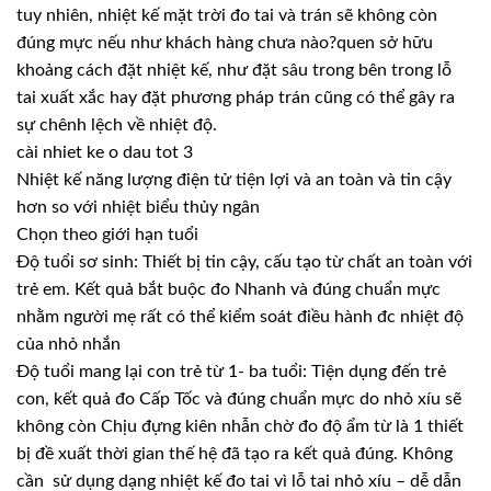
tuy nhiên, nhiệt kế mặt trời đo tai và trán sẽ không còn
đúng mực nếu như khách hàng chưa nào?quen sở hữu
khoảng cách đặt nhiệt kế, như đặt sâu trong bên trong lỗ
tai xuất xắc hay đặt phương pháp trán cũng có thể gây ra
sự chênh lệch về nhiệt độ.
cài nhiet ke o dau tot 3
Nhiệt kế năng lượng điện tử tiện lợi và an toàn và tin cậy
hơn so với nhiệt biểu thủy ngân
Chọn theo giới hạn tuổi
Độ tuổi sơ sinh: Thiết bị tin cậy, cấu tạo từ chất an toàn với
trẻ em. Kết quả bắt buộc đo Nhanh và đúng chuẩn mực
nhằm người mẹ rất có thể kiểm soát điều hành đc nhiệt độ
của nhỏ nhắn
Độ tuổi mang lại con trẻ từ 1- ba tuổi: Tiện dụng đến trẻ
con, kết quả đo Cấp Tốc và đúng chuẩn mực do nhỏ xíu sẽ
không còn Chịu đựng kiên nhẫn chờ đo độ ẩm từ là 1 thiết
bị đề xuất thời gian thế hệ đã tạo ra kết quả đúng. Không
cần sử dụng dạng nhiệt kế đo tai vì lỗ tai nhỏ xíu – dễ dẫn