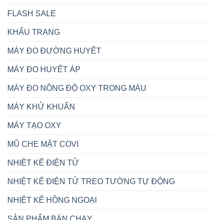
FLASH SALE
KHẨU TRANG
MÁY ĐO ĐƯỜNG HUYẾT
MÁY ĐO HUYẾT ÁP
MÁY ĐO NỒNG ĐỘ OXY TRONG MÁU
MÁY KHỬ KHUẨN
MÁY TẠO OXY
MŨ CHE MẶT COVI
NHIỆT KẾ ĐIỆN TỬ
NHIỆT KẾ ĐIỆN TỬ TREO TƯỜNG TỰ ĐỘNG
NHIỆT KẾ HỒNG NGOẠI
SẢN PHẨM BÁN CHẠY