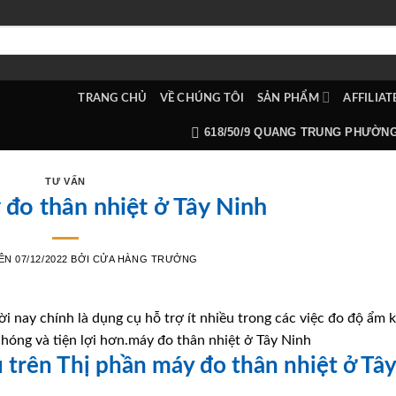
TRANG CHỦ
VỀ CHÚNG TÔI
SẢN PHẨM
AFFILIAT
618/50/9 QUANG TRUNG PHƯỜN
TƯ VẤN
đo thân nhiệt ở Tây Ninh
RÊN
07/12/2022
BỞI
CỬA HÀNG TRƯỞNG
ời nay chính là dụng cụ hỗ trợ ít nhiều trong các việc đo độ ẩm 
hóng và tiện lợi hơn.máy đo thân nhiệt ở Tây Ninh
u trên Thị phần máy đo thân nhiệt ở Tây