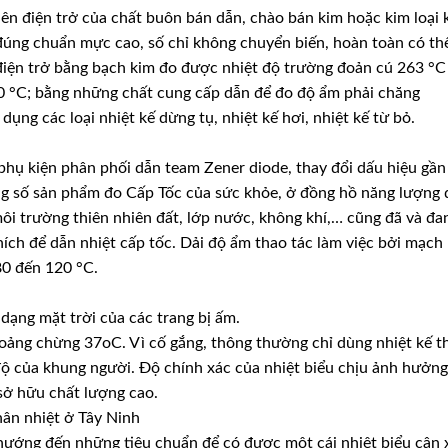
ên điện trở của chất buôn bán dẫn, chào bán kim hoặc kim loại 
 đúng chuẩn mực cao, số chỉ không chuyển biến, hoàn toàn có th
 điện trở bằng bạch kim đo được nhiệt độ trường đoản cú 263 °C
80 °C; bằng những chất cung cấp dẫn để đo độ ẩm phải chăng
ụng các loại nhiệt kế dừng tụ, nhiệt kế hơi, nhiệt kế từ bỏ.
hụ kiện phân phối dẫn team Zener diode, thay đổi dấu hiệu gần
rong số sản phẩm đo Cấp Tốc của sức khỏe, ở đồng hồ năng lượng 
i trường thiên nhiên đất, lớp nước, không khí,… cũng đã và đa
ích để dẫn nhiệt cấp tốc. Dải độ ẩm thao tác làm việc bởi mạch
80 đến 120 °C.
dạng mặt trời của các trang bị ấm.
oảng chừng 37oC. Vì cố gắng, thông thường chỉ dùng nhiệt kế t
độ của khung người. Độ chính xác của nhiệt biểu chịu ảnh hưởng
 sở hữu chất lượng cao.
hân nhiệt ở Tây Ninh
n hướng đến những tiêu chuẩn để có được một cái nhiệt biểu cân