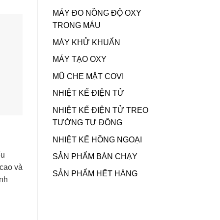
MÁY ĐO NỒNG ĐỘ OXY
TRONG MÁU
MÁY KHỬ KHUẨN
MÁY TẠO OXY
MŨ CHE MẶT COVI
NHIỆT KẾ ĐIỆN TỬ
NHIỆT KẾ ĐIỆN TỬ TREO
TƯỜNG TỰ ĐỘNG
NHIỆT KẾ HỒNG NGOẠI
ểu
SẢN PHẨM BÁN CHẠY
 cao và
SẢN PHẨM HẾT HÀNG
inh