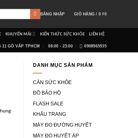
ĐĂNG NHẬP
GIỎ HÀNG /
0
₫
0
E
KHUYẾN MÃI
KIẾN THỨC SỨC KHỎE
LIÊN HỆ
G 11 GÒ VẤP TPHCM
08:00 - 23:00
0908965935
DANH MỤC SẢN PHẨM
CÂN SỨC KHỎE
ĐỒ BẢO HỘ
FLASH SALE
khung
KHẨU TRANG
MÁY ĐO ĐƯỜNG HUYẾT
MÁY ĐO HUYẾT ÁP