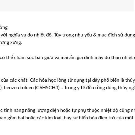
ường
n với nghĩa vụ đo nhiệt độ. Tùy trong nhu yếu & mục đích sử dụn
ương xứng.
 có thể chăm sóc bản giữa và mái ấm gia đình.máy đo thân nhiệt 
 của các chất. Các hóa học lỏng sử dụng tại đây phổ biến là thủy
), benzen toluen (C6H5CH3)… Trong y tế đền rồng dùng thủy ng
c tính năng năng lượng điện hoặc tự phụ thuộc nhiệt độ cũng n
ao gồm hai hoặc các kim loại, hay sự biến hóa điện trở của một 