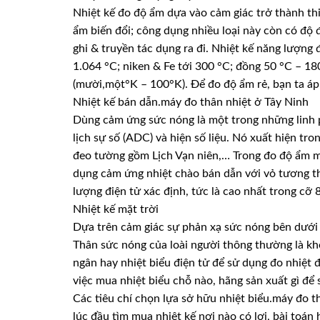
Nhiệt kế đo độ ẩm dựa vào cảm giác trở thành thi
ẩm biến đổi; công dụng nhiều loại này còn có độ
ghi & truyền tác dụng ra đi. Nhiệt kế năng lượng
1.064 °C; niken & Fe tới 300 °C; đồng 50 °C – 1
(mười,một°K – 100°K). Để đo độ ẩm rẻ, bạn ta áp d
Nhiệt kế bán dẫn.máy đo thân nhiệt ở Tây Ninh
Dùng cảm ứng sức nóng là một trong những linh p
lịch sự số (ADC) và hiện số liệu. Nó xuất hiện t
đeo tường gồm Lịch Vạn niên,… Trong đo độ ẩm mô
dụng cảm ứng nhiệt chào bán dẫn với vỏ tương th
lượng điện tử xác định, tức là cao nhất trong cỡ 
Nhiệt kế mặt trời
Dựa trên cảm giác sự phản xạ sức nóng bên dưới 
Thân sức nóng của loài người thông thường là kh
ngân hay nhiệt biểu điện tử để sử dụng đo nhiệt 
việc mua nhiệt biểu chỗ nào, hãng sản xuất gì để
Các tiêu chí chọn lựa sở hữu nhiệt biểu.máy đo t
lúc đầu tìm mua nhiệt kế nơi nào có lợi, bài toá