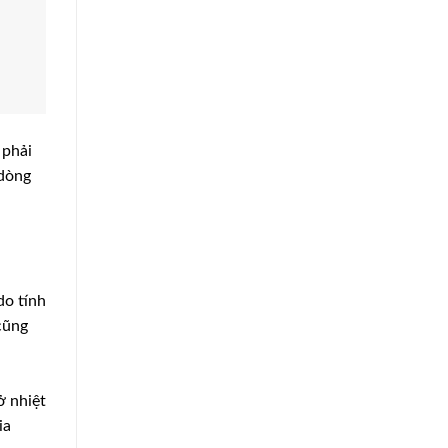
 phải
 dòng
do tính
cũng
ở nhiệt
ia