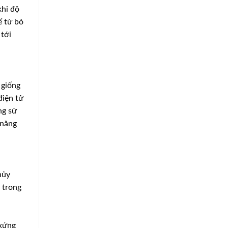
khi độ
ể từ bỏ
 tới
 giống
điện tử
ng sử
 năng
hủy
 trong
 xứng