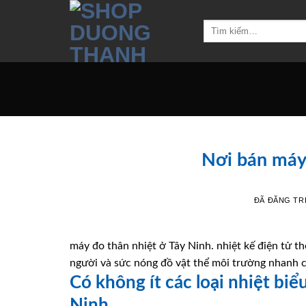
Chuyển
đến
Tìm
kiếm:
nội
dung
Nơi bán máy 
ĐÃ ĐĂNG T
máy đo thân nhiệt ở Tây Ninh. nhiệt kế điện tử th
người và sức nóng đồ vật thể môi trường nhanh c
Có không ít các loại nhiệt biể
Ninh