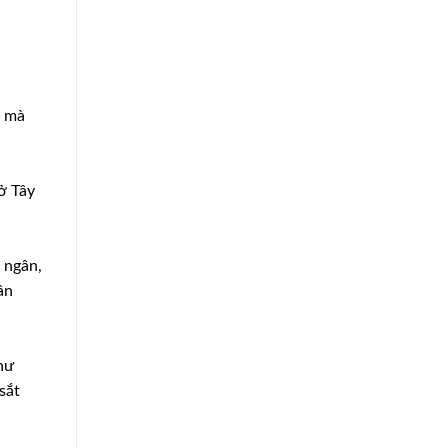
g mà
ở Tây
 ngân,
ân
hư
sắt