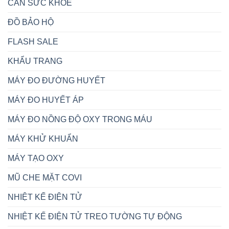
CÂN SỨC KHỎE
ĐỒ BẢO HỘ
FLASH SALE
KHẨU TRANG
MÁY ĐO ĐƯỜNG HUYẾT
MÁY ĐO HUYẾT ÁP
MÁY ĐO NỒNG ĐỘ OXY TRONG MÁU
MÁY KHỬ KHUẨN
MÁY TẠO OXY
MŨ CHE MẶT COVI
NHIỆT KẾ ĐIỆN TỬ
NHIỆT KẾ ĐIỆN TỬ TREO TƯỜNG TỰ ĐỘNG