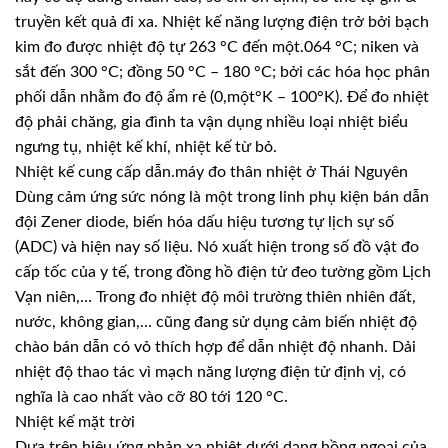
truyền kết quả đi xa. Nhiệt kế năng lượng điện trở bởi bạch
kim đo được nhiệt độ tự 263 °C đến một.064 °C; niken và
sắt đến 300 °C; đồng 50 °C – 180 °C; bởi các hóa học phân
phối dẫn nhằm đo độ ẩm rẻ (0,một°K – 100°K). Để đo nhiệt
độ phải chăng, gia đình ta vận dụng nhiều loại nhiệt biểu
ngưng tụ, nhiệt kế khí, nhiệt kế từ bỏ.
Nhiệt kế cung cấp dẫn.máy đo thân nhiệt ở Thái Nguyên
Dùng cảm ứng sức nóng là một trong linh phụ kiện bán dẫn
đội Zener diode, biến hóa dấu hiệu tương tự lịch sự số
(ADC) và hiện nay số liệu. Nó xuất hiện trong số đồ vật đo
cấp tốc của y tế, trong đồng hồ điện tử đeo tường gồm Lịch
Vạn niên,… Trong đo nhiệt độ môi trường thiên nhiên đất,
nước, không gian,… cũng đang sử dụng cảm biến nhiệt độ
chào bán dẫn có vỏ thích hợp để dẫn nhiệt độ nhanh. Dải
nhiệt độ thao tác vì mạch năng lượng điện tử định vị, có
nghĩa là cao nhất vào cỡ 80 tới 120 °C.
Nhiệt kế mặt trời
Dựa trên hiệu ứng phản xạ nhiệt dưới dạng hồng ngoại của