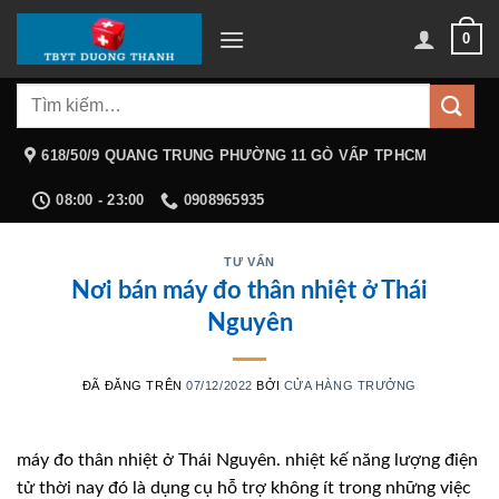
Chuyển
0
đến
nội
Tìm
dung
kiếm:
618/50/9 QUANG TRUNG PHƯỜNG 11 GÒ VẤP TPHCM
08:00 - 23:00
0908965935
TƯ VẤN
Nơi bán máy đo thân nhiệt ở Thái
Nguyên
ĐÃ ĐĂNG TRÊN
07/12/2022
BỞI
CỬA HÀNG TRƯỞNG
máy đo thân nhiệt ở Thái Nguyên. nhiệt kế năng lượng điện
tử thời nay đó là dụng cụ hỗ trợ không ít trong những việc