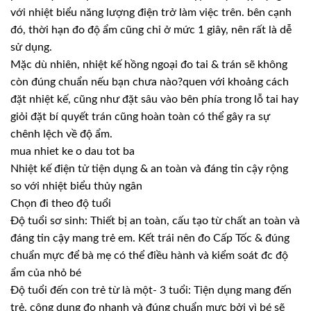
với nhiệt biểu năng lượng điện trở làm việc trên. bên cạnh
đó, thời hạn đo độ ẩm cũng chỉ ở mức 1 giây, nên rất là dễ
sử dụng.
Mặc dù nhiên, nhiệt kế hồng ngoại đo tai & trán sẽ không
còn đúng chuẩn nếu bạn chưa nào?quen với khoảng cách
đặt nhiệt kế, cũng như đặt sâu vào bên phía trong lỗ tai hay
giỏi đặt bí quyết trán cũng hoàn toàn có thể gây ra sự
chênh lệch về độ ẩm.
mua nhiet ke o dau tot ba
Nhiệt kế điện tử tiện dụng & an toàn và đáng tin cậy rộng
so với nhiệt biểu thủy ngân
Chọn đi theo độ tuổi
Độ tuổi sơ sinh: Thiết bị an toàn, cấu tạo từ chất an toàn và
đáng tin cậy mang trẻ em. Kết trái nên đo Cấp Tốc & đúng
chuẩn mực để bà mẹ có thể điều hành và kiểm soát đc độ
ẩm của nhỏ bé
Độ tuổi đến con trẻ từ là một- 3 tuổi: Tiện dụng mang đến
trẻ, công dụng đo nhanh và đúng chuẩn mực bởi vì bé sẽ