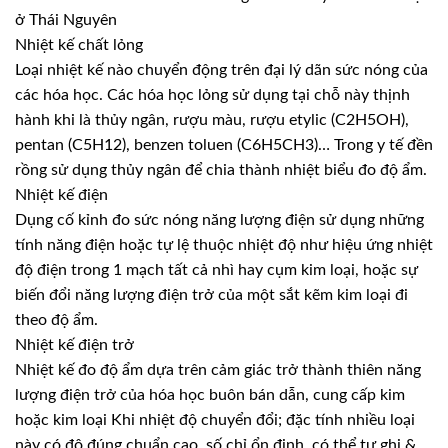
ở Thái Nguyên
Nhiệt kế chất lỏng
Loại nhiệt kế nào chuyển động trên đại lý dãn sức nóng của
các hóa học. Các hóa học lỏng sử dụng tại chỗ này thịnh
hành khi là thủy ngân, rượu màu, rượu etylic (C2H5OH),
pentan (C5H12), benzen toluen (C6H5CH3)… Trong y tế đền
rồng sử dụng thủy ngân để chia thành nhiệt biểu đo độ ẩm.
Nhiệt kế điện
Dụng cố kỉnh đo sức nóng năng lượng điện sử dụng những
tính năng điện hoặc tự lệ thuộc nhiệt độ như hiệu ứng nhiệt
độ điện trong 1 mạch tất cả nhì hay cụm kim loại, hoặc sự
biến đổi năng lượng điện trở của một sắt kẽm kim loại đi
theo độ ẩm.
Nhiệt kế điện trở
Nhiệt kế đo độ ẩm dựa trên cảm giác trở thành thiên năng
lượng điện trở của hóa học buôn bán dẫn, cung cấp kim
hoặc kim loại Khi nhiệt độ chuyển đổi; đặc tính nhiều loại
này có độ đúng chuẩn cao, số chỉ ổn định, có thể tự ghi &