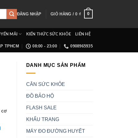
0
ĐĂNG NHẬP
GIỎ HÀNG /
0
₫
YẾN MÃI
KIẾN THỨC SỨC KHỎE
LIÊN HỆ
ẤP TPHCM
08:00 - 23:00
0908965935
DANH MỤC SẢN PHẨM
CÂN SỨC KHỎE
ĐỒ BẢO HỘ
FLASH SALE
ộ cơ
KHẨU TRANG
n
MÁY ĐO ĐƯỜNG HUYẾT