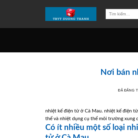
Chuyển
đến
Tìm
kiếm:
nội
dung
Nơi bán n
ĐÃ ĐĂNG 
nhiệt kế điện tử ở Cà Mau. nhiệt kế điện tử
thể và nhiệt dụng cụ thể môi trường xung 
Có ít nhiều một số loại nh
tử ở Cà Mau