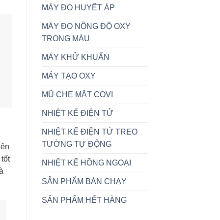
MÁY ĐO HUYẾT ÁP
MÁY ĐO NỒNG ĐỘ OXY
TRONG MÁU
MÁY KHỬ KHUẨN
MÁY TẠO OXY
MŨ CHE MẶT COVI
NHIỆT KẾ ĐIỆN TỬ
NHIỆT KẾ ĐIỆN TỬ TREO
TƯỜNG TỰ ĐỘNG
iện
tốt
NHIỆT KẾ HỒNG NGOẠI
à
SẢN PHẨM BÁN CHẠY
SẢN PHẨM HẾT HÀNG