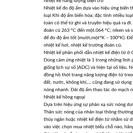
Nhiệt kế năng lượng điện trở
Nhiệt kế đo độ ẩm dựa vào hiệu ứng biến t
loại Khi độ ẩm biến hóa; đặc tính nhiều lo
toàn có thể từ ghi và truyền hiệu quả ra đi
đoản cú 263 °C đến một.064 °C; niken và s
để đo độ ẩm tốt (mười,một°K – 100°K). Để 
nhiệt kế hơi, nhiệt kế trường đoản cú.
Nhiệt kế phân phối dẫn.nhiệt kế điện tử ở
Dùng cảm ứng nhiệt là 1 trong những linh 
giống lịch sự số (ADC) và hiện tại số liệu
đồng hồ thời trang năng lượng điện tử tre
đất, nước, không khí,… cũng đang sử dụng
nóng nhanh. Dải độ ẩm thao tác do mạch nă
Nhiệt kế hồng ngoại
Dựa trên hiệu ứng sự phản xạ sức nóng dư
Thân sức nóng của nhân loại thông thường
thủy ngân hoặc nhiệt kế điện tử nhằm sử 
vào việc chọn mua nhiệt biểu chỗ nào, hãng 