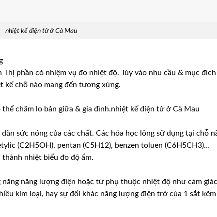
nhiệt kế điện tử ở Cà Mau
g
ên Thị phần có nhiệm vụ đo nhiệt độ. Tùy vào nhu cầu & mục đích
ệt kế chỗ nào mang đến tương xứng.
ó thể chăm lo bản giữa & gia đình.nhiệt kế điện tử ở Cà Mau
g dãn sức nóng của các chất. Các hóa học lỏng sử dụng tại chỗ n
 etylic (C2H5OH), pentan (C5H12), benzen toluen (C6H5CH3)…
 thành nhiệt biểu đo độ ẩm.
 năng năng lượng điện hoặc từ phụ thuộc nhiệt độ như cảm giá
iều kim loại, hay sự đổi khác năng lượng điện trở của 1 sắt kẽm