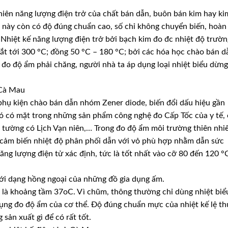
hiên năng lượng điện trở của chất bán dẫn, buôn bán kim hay ki
ại này còn có độ đúng chuẩn cao, số chỉ không chuyển biến, hoàn
. Nhiệt kế năng lượng điện trở bởi bạch kim đo đc nhiệt độ trườn
ắt tới 300 °C; đồng 50 °C – 180 °C; bởi các hóa học chào bán d
đo độ ẩm phải chăng, người nhà ta áp dụng loại nhiệt biểu dừng
 Cà Mau
phụ kiện chào bán dẫn nhóm Zener diode, biến đổi dấu hiệu gần
. Nó có mặt trong những sản phẩm công nghệ đo Cấp Tốc của y tế,
o tường có Lịch Vạn niên,… Trong đo độ ẩm môi trường thiên nhi
 cảm biến nhiệt độ phân phối dẫn với vỏ phù hợp nhằm dẫn sức
ng lượng điện tử xác định, tức là tốt nhất vào cỡ 80 đến 120 °
ới dạng hồng ngoại của những đồ gia dụng ấm.
 là khoảng tầm 37oC. Vì chũm, thông thường chỉ dùng nhiệt biể
dụng đo độ ẩm của cơ thể. Độ đúng chuẩn mực của nhiệt kế lệ t
sản xuất gì để có rất tốt.