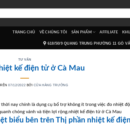
TRANG CHỦ
VỀ CHÚNG TÔI
SẢN PHẨM
AFFILIATE
KHU
618/50/9 QUANG TRUNG PHƯỜNG 11 GÒ V
TƯ VẤN
hiệt kế điện tử ở Cà Mau
TRÊN
07/12/2022
BỞI
CỬA HÀNG TRƯỞNG
 thời nay chính là dụng cụ bổ trợ không ít trong việc đo nhiệt đ
quanh chóng vánh và tiện lợi rộng.nhiệt kế điện tử ở Cà Mau
iệt biểu bên trên Thị phần nhiệt kế điệ