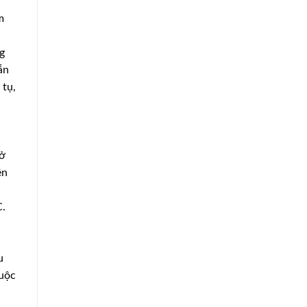
m
g
ẫn
 tụ,
 ở
ên
C.
u
huộc