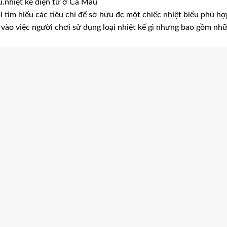
ểu.nhiệt kế điện tử ở Cà Mau
i tìm hiểu các tiêu chí để sở hữu đc một chiếc nhiệt biểu phù hợ
y vào việc người chơi sử dụng loại nhiệt kế gì nhưng bao gồm nh