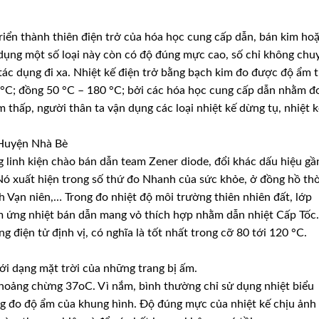
riển thành thiên điện trở của hóa học cung cấp dẫn, bán kim ho
 dụng một số loại này còn có độ đúng mực cao, số chỉ không chu
 tác dụng đi xa. Nhiệt kế điện trở bằng bạch kim đo được độ ẩm 
 °C; đồng 50 °C – 180 °C; bởi các hóa học cung cấp dẫn nhằm đ
thấp, người thân ta vận dụng các loại nhiệt kế dừng tụ, nhiệt k
 Huyện Nhà Bè
 linh kiện chào bán dẫn team Zener diode, đổi khác dấu hiệu gầ
. Nó xuất hiện trong số thứ đo Nhanh của sức khỏe, ở đồng hồ thờ
h Vạn niên,… Trong đo nhiệt độ môi trường thiên nhiên đất, lớp
 ứng nhiệt bán dẫn mang vỏ thích hợp nhằm dẫn nhiệt Cấp Tốc.
g điện tử định vị, có nghĩa là tốt nhất trong cỡ 80 tới 120 °C.
i dạng mặt trời của những trang bị ấm.
khoảng chừng 37oC. Vì nắm, bình thường chỉ sử dụng nhiệt biểu
ng đo độ ẩm của khung hình. Độ đúng mực của nhiệt kế chịu ảnh