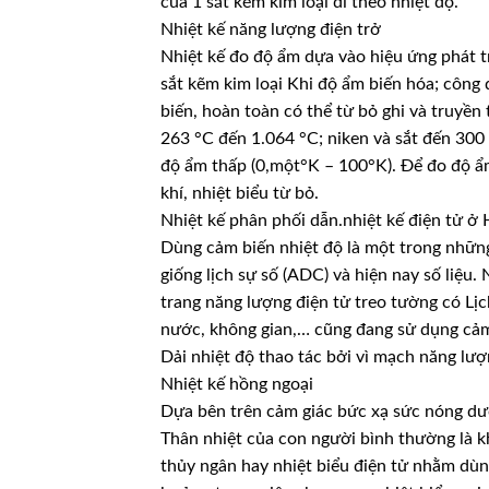
của 1 sắt kẽm kim loại đi theo nhiệt độ.
Nhiệt kế năng lượng điện trở
Nhiệt kế đo độ ẩm dựa vào hiệu ứng phát t
sắt kẽm kim loại Khi độ ẩm biến hóa; công
biến, hoàn toàn có thể từ bỏ ghi và truyền
263 °C đến 1.064 °C; niken và sắt đến 300
độ ẩm thấp (0,một°K – 100°K). Để đo độ ẩm 
khí, nhiệt biểu từ bỏ.
Nhiệt kế phân phối dẫn.nhiệt kế điện tử ở
Dùng cảm biến nhiệt độ là một trong những
giống lịch sự số (ADC) và hiện nay số liệu
trang năng lượng điện tử treo tường có Lịc
nước, không gian,… cũng đang sử dụng cảm
Dải nhiệt độ thao tác bởi vì mạch năng lượn
Nhiệt kế hồng ngoại
Dựa bên trên cảm giác bức xạ sức nóng dướ
Thân nhiệt của con người bình thường là 
thủy ngân hay nhiệt biểu điện tử nhằm dù