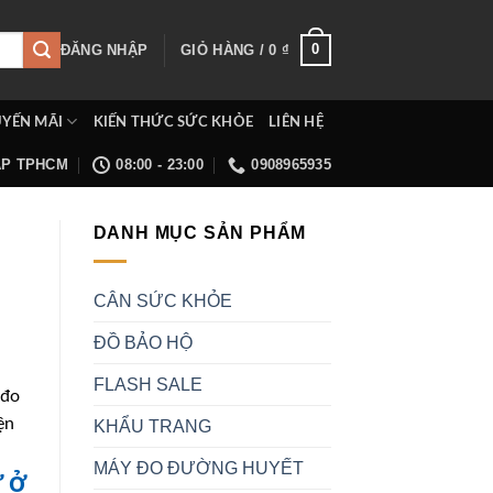
0
ĐĂNG NHẬP
GIỎ HÀNG /
0
₫
YẾN MÃI
KIẾN THỨC SỨC KHỎE
LIÊN HỆ
ẤP TPHCM
08:00 - 23:00
0908965935
DANH MỤC SẢN PHẨM
CÂN SỨC KHỎE
ĐỒ BẢO HỘ
FLASH SALE
 đo
ện
KHẨU TRANG
MÁY ĐO ĐƯỜNG HUYẾT
ử ở