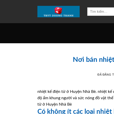
Chuyển
đến
Tìm
kiếm:
nội
dung
Nơi bán nhiệ
ĐÃ ĐĂNG 
nhiệt kế điện tử ở Huyện Nhà Bè. nhiệt kế đ
độ ẩm khung người và sức nóng đồ vật thể 
tử ở Huyện Nhà Bè
Có không ít các loại nhiệt