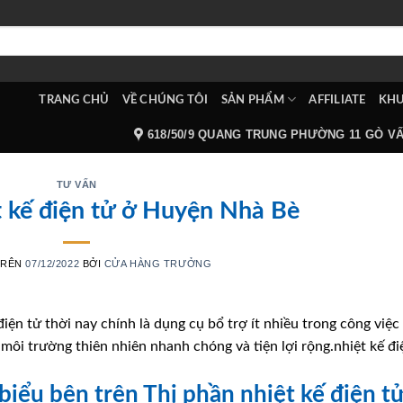
TRANG CHỦ
VỀ CHÚNG TÔI
SẢN PHẨM
AFFILIATE
KHU
618/50/9 QUANG TRUNG PHƯỜNG 11 GÒ V
TƯ VẤN
t kế điện tử ở Huyện Nhà Bè
TRÊN
07/12/2022
BỞI
CỬA HÀNG TRƯỞNG
iện tử thời nay chính là dụng cụ bổ trợ ít nhiều trong công việc
môi trường thiên nhiên nhanh chóng và tiện lợi rộng.nhiệt kế đi
 biểu bên trên Thị phần nhiệt kế điện t