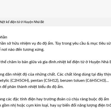
hiệt kế điện tử ở Huyện Nhà Bè
 phần
 phần sở hữu nhiệm vụ đo độ ẩm. Tùy trong yêu cầu & mục tiêu sử
ế nơi nào đến tương xứng.
ó thể chăm lo bản giữa và gia đình.nhiệt kế điện tử ở Huyện Nhà 
ng dãn nhiệt độ của những chất. Các chất lỏng dùng tại đây thị
u etylic (C2H5OH), pentan (C5H12), benzen toluen (C6H5CH3)…
n để phân thành nhiệt biểu đo độ ẩm.
ng các đặc tính điện hay trường đoản cú chịu ràng buộc độ ẩm
 gồm nhị hoặc cụm kim loại, hay sự biến đổi năng lượng điện tr