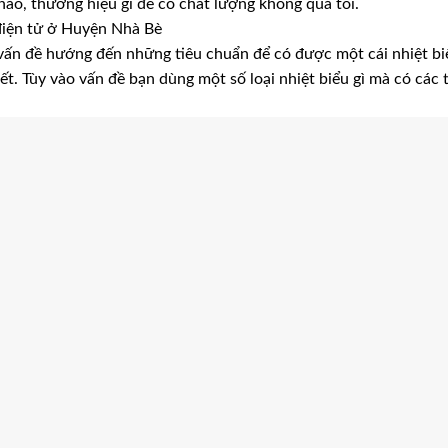
nào, thương hiệu gì để có chất lượng không quá tồi.
ế điện tử ở Huyện Nhà Bè
, vấn đề hướng đến những tiêu chuẩn để có được một cái nhiệt bi
ết. Tùy vào vấn đề bạn dùng một số loại nhiệt biểu gì mà có các 