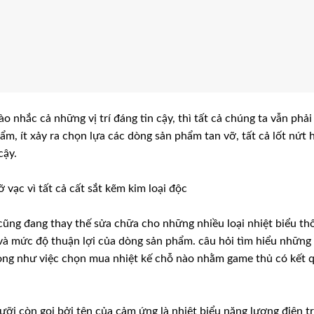
ào nhắc cả những vị trí đáng tin cậy, thì tất cả chúng ta vẫn phải
m, ít xảy ra chọn lựa các dòng sản phẩm tan vỡ, tất cả lốt nứt 
cậy.
 vạc vì tất cả cất sắt kẽm kim loại độc
 cũng đang thay thế sửa chữa cho những nhiều loại nhiệt biểu th
 và mức độ thuận lợi của dòng sản phẩm. câu hỏi tìm hiểu những
trọng như việc chọn mua nhiệt kế chỗ nào nhằm game thủ có kết 
ưỡi còn gọi bởi tên của cảm ứng là nhiệt biểu năng lượng điện t