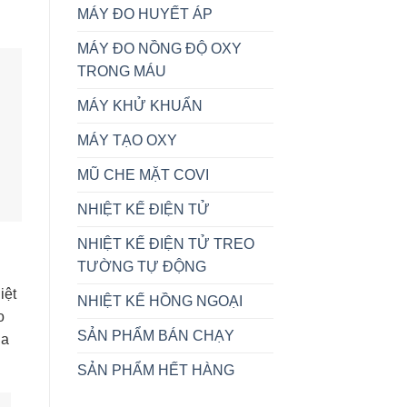
MÁY ĐO HUYẾT ÁP
MÁY ĐO NỒNG ĐỘ OXY
TRONG MÁU
MÁY KHỬ KHUẨN
MÁY TẠO OXY
MŨ CHE MẶT COVI
NHIỆT KẾ ĐIỆN TỬ
NHIỆT KẾ ĐIỆN TỬ TREO
TƯỜNG TỰ ĐỘNG
iệt
NHIỆT KẾ HỒNG NGOẠI
o
SẢN PHẨM BÁN CHẠY
ia
SẢN PHẨM HẾT HÀNG