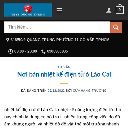
Chuyển
0
đến
nội
Tìm
dung
kiếm:
618/50/9 QUANG TRUNG PHƯỜNG 11 GÒ VẤP TPHCM
08:00 - 23:00
0908965935
TƯ VẤN
Nơi bán nhiệt kế điện tử ở Lào Cai
ĐÃ ĐĂNG TRÊN
07/12/2022
BỞI
CỬA HÀNG TRƯỞNG
nhiệt kế điện tử ở Lào Cai. nhiệt kế năng lượng điện tử thời
nay chính là dụng cụ bổ trợ ít nhiều trong công việc đo độ
ẩm khung người và nhiệt độ đồ vật thể môi trường nhanh