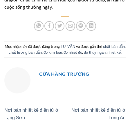
dragon Châu chính là chọn lựa góp người sử dụng an tâm ở
cuộc sống thường ngày.
TƯ VẤN
chất bán dẫn
Mục nhập này đã được đăng trong
và được gắn thẻ
,
chất lượng bán dẫn
đo kim loại
đo nhiệt độ
đo thủy ngân
nhiệt kế
,
,
,
,
.
CỬA HÀNG TRƯỞNG
Nơi bán nhiệt kế điện tử ở
Nơi bán nhiệt kế điện tử ở
Lạng Sơn
Long An