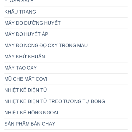
FLASH SALE
KHẨU TRANG
MÁY ĐO ĐƯỜNG HUYẾT
MÁY ĐO HUYẾT ÁP
MÁY ĐO NỒNG ĐỘ OXY TRONG MÁU
MÁY KHỬ KHUẨN
MÁY TẠO OXY
MŨ CHE MẶT COVI
NHIỆT KẾ ĐIỆN TỬ
NHIỆT KẾ ĐIỆN TỬ TREO TƯỜNG TỰ ĐỘNG
NHIỆT KẾ HỒNG NGOẠI
SẢN PHẨM BÁN CHẠY