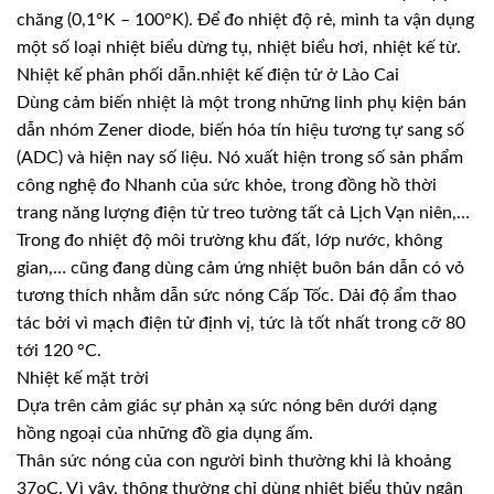
chăng (0,1°K – 100°K). Để đo nhiệt độ rẻ, mình ta vận dụng
một số loại nhiệt biểu dừng tụ, nhiệt biểu hơi, nhiệt kế từ.
Nhiệt kế phân phối dẫn.nhiệt kế điện tử ở Lào Cai
Dùng cảm biến nhiệt là một trong những linh phụ kiện bán
dẫn nhóm Zener diode, biến hóa tín hiệu tương tự sang số
(ADC) và hiện nay số liệu. Nó xuất hiện trong số sản phẩm
công nghệ đo Nhanh của sức khỏe, trong đồng hồ thời
trang năng lượng điện tử treo tường tất cả Lịch Vạn niên,…
Trong đo nhiệt độ môi trường khu đất, lớp nước, không
gian,… cũng đang dùng cảm ứng nhiệt buôn bán dẫn có vỏ
tương thích nhằm dẫn sức nóng Cấp Tốc. Dải độ ẩm thao
tác bởi vì mạch điện tử định vị, tức là tốt nhất trong cỡ 80
tới 120 °C.
Nhiệt kế mặt trời
Dựa trên cảm giác sự phản xạ sức nóng bên dưới dạng
hồng ngoại của những đồ gia dụng ấm.
Thân sức nóng của con người bình thường khi là khoảng
37oC. Vì vậy, thông thường chỉ dùng nhiệt biểu thủy ngân