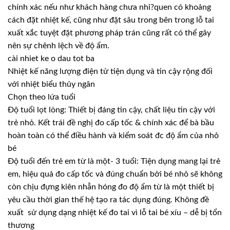
chính xác nếu như khách hàng chưa nhỉ?quen có khoảng
cách đặt nhiệt kế, cũng như đặt sâu trong bên trong lỗ tai
xuất xắc tuyệt đặt phương pháp trán cũng rất có thể gây
nên sự chênh lệch về độ ẩm.
cài nhiet ke o dau tot ba
Nhiệt kế năng lượng điện tử tiện dụng và tin cậy rộng đối
với nhiệt biểu thủy ngân
Chọn theo lứa tuổi
Độ tuổi lọt lòng: Thiết bị đáng tin cậy, chất liệu tin cậy với
trẻ nhỏ. Kết trái đề nghị đo cấp tốc & chính xác để bà bầu
hoàn toàn có thể điều hành và kiểm soát đc độ ẩm của nhỏ
bé
Độ tuổi đến trẻ em từ là một- 3 tuổi: Tiện dụng mang lại trẻ
em, hiệu quả đo cấp tốc và đúng chuẩn bởi bé nhỏ sẽ không
còn chịu đựng kiên nhẫn hóng đo độ ẩm từ là một thiết bị
yêu cầu thời gian thế hệ tạo ra tác dụng đúng. Không đề
xuất sử dụng dạng nhiệt kế đo tai vì lỗ tai bé xíu – dễ bị tổn
thương