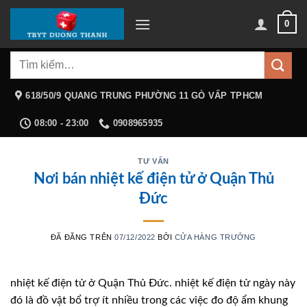
Chuyển
0
đến
nội
Tìm
dung
kiếm:
618/50/9 QUANG TRUNG PHƯỜNG 11 GÒ VẤP TPHCM
08:00 - 23:00
0908965935
TƯ VẤN
Nơi bán nhiệt kế điện tử ở Quận Thủ
Đức
ĐÃ ĐĂNG TRÊN
07/12/2022
BỞI
CỬA HÀNG TRƯỞNG
nhiệt kế điện tử ở Quận Thủ Đức. nhiệt kế điện tử ngày này
đó là đồ vật bổ trợ ít nhiều trong các việc đo độ ẩm khung