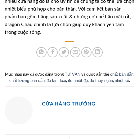
nhiều cửa hàng đó là chỗ uy tín để chúng ta có thể lựa chọn
nhiệt biểu phù hợp cho bản thân. Với cam kết bán sản
phẩm bao gồm hãng sản xuất & những cơ chế hậu mãi tốt,
dragon Châu chính là lựa chọn giúp quý khách yên tâm
trong cuộc sống.
TƯ VẤN
chất bán dẫn
Mục nhập này đã được đăng trong
và được gắn thẻ
,
chất lượng bán dẫn
đo kim loại
đo nhiệt độ
đo thủy ngân
nhiệt kế
,
,
,
,
.
CỬA HÀNG TRƯỞNG