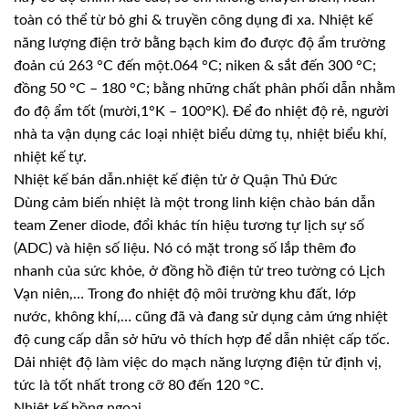
toàn có thể từ bỏ ghi & truyền công dụng đi xa. Nhiệt kế
năng lượng điện trở bằng bạch kim đo được độ ẩm trường
đoản cú 263 °C đến một.064 °C; niken & sắt đến 300 °C;
đồng 50 °C – 180 °C; bằng những chất phân phối dẫn nhằm
đo độ ẩm tốt (mười,1°K – 100°K). Để đo nhiệt độ rẻ, người
nhà ta vận dụng các loại nhiệt biểu dừng tụ, nhiệt biểu khí,
nhiệt kế tự.
Nhiệt kế bán dẫn.nhiệt kế điện tử ở Quận Thủ Đức
Dùng cảm biến nhiệt là một trong linh kiện chào bán dẫn
team Zener diode, đổi khác tín hiệu tương tự lịch sự số
(ADC) và hiện số liệu. Nó có mặt trong số lắp thêm đo
nhanh của sức khỏe, ở đồng hồ điện tử treo tường có Lịch
Vạn niên,… Trong đo nhiệt độ môi trường khu đất, lớp
nước, không khí,… cũng đã và đang sử dụng cảm ứng nhiệt
độ cung cấp dẫn sở hữu vỏ thích hợp để dẫn nhiệt cấp tốc.
Dải nhiệt độ làm việc do mạch năng lượng điện tử định vị,
tức là tốt nhất trong cỡ 80 đến 120 °C.
Nhiệt kế hồng ngoại