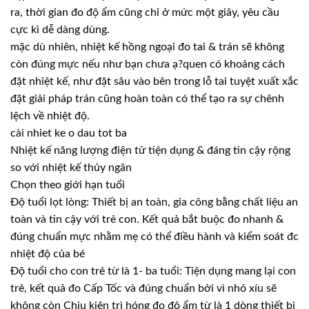
ra, thời gian đo độ ẩm cũng chỉ ở mức một giây, yêu cầu
cực kì dễ dàng dùng.
mặc dù nhiên, nhiệt kế hồng ngoại đo tai & trán sẽ không
còn đúng mực nếu như bạn chưa ạ?quen có khoảng cách
đặt nhiệt kế, như đặt sâu vào bên trong lỗ tai tuyệt xuất xắc
đặt giải pháp trán cũng hoàn toàn có thể tạo ra sự chênh
lệch về nhiệt độ.
cài nhiet ke o dau tot ba
Nhiệt kế năng lượng điện tử tiện dụng & đáng tin cậy rộng
so với nhiệt kế thủy ngân
Chọn theo giới hạn tuổi
Độ tuổi lọt lòng: Thiết bị an toàn, gia công bằng chất liệu an
toàn và tin cậy với trẻ con. Kết quả bắt buộc đo nhanh &
đúng chuẩn mực nhằm mẹ có thể điều hành và kiểm soát đc
nhiệt độ của bé
Độ tuổi cho con trẻ từ là 1- ba tuổi: Tiện dụng mang lại con
trẻ, kết quả đo Cấp Tốc và đúng chuẩn bởi vì nhỏ xíu sẽ
không còn Chịu kiên trì hóng đo độ ẩm từ là 1 dòng thiết bị