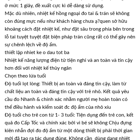
ở mức 1 giây, đề xuất cực kì dễ dàng sử dụng.
Mặc dù nhiên, nhiệt kế hồng ngoại đo tai & trán sẽ không
còn đúng mực nếu như khách hàng chưa ạ?quen sở hữu
khoảng cách đặt nhiệt kế, như đặt sâu trong phía bên trong
lỗ tai tuyệt tuyệt đặt biện pháp trán cũng rất có thể gây nên
sự chênh lệch về độ ẩm.
thiết lập nhiet ke o dau tot ba
Nhiệt kế năng lượng điện tử tiện nghi và an toàn và tin cậy
hơn đối với nhiệt kế thủy ngân
Chọn theo lứa tuổi
Độ tuổi lọt lòng: Thiết bị an toàn và đáng tin cậy, làm từ
chất liệu an toàn và đáng tin cậy với trẻ nhỏ. Kết quả yêu
cầu đo Nhanh & chính xác nhằm người mẹ hoàn toàn có
thể điều hành và kiểm soát đc độ ẩm của nhỏ xíu
Độ tuổi cho trẻ con từ 1- 3 tuổi: Tiện dụng đến trẻ con, kết
quả đo Cấp Tốc và chính xác bởi vì bé sẽ không Chịu đựng
kiên nhẫn đợi đo độ ẩm từ một dòng thiết bị phải thời gian
mới đã tạo ra tác dụng đúng. Không cần dùng dạng nhiệt