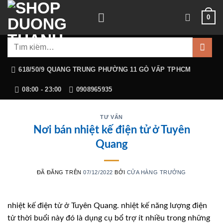
Chuyển
0
đến
nội
Tìm
dung
kiếm:
618/50/9 QUANG TRUNG PHƯỜNG 11 GÒ VẤP TPHCM
08:00 - 23:00
0908965935
TƯ VẤN
Nơi bán nhiệt kế điện tử ở Tuyên
Quang
ĐÃ ĐĂNG TRÊN
07/12/2022
BỞI
CỬA HÀNG TRƯỞNG
nhiệt kế điện tử ở Tuyên Quang. nhiệt kế năng lượng điện
tử thời buổi này đó là dụng cụ bổ trợ ít nhiều trong những