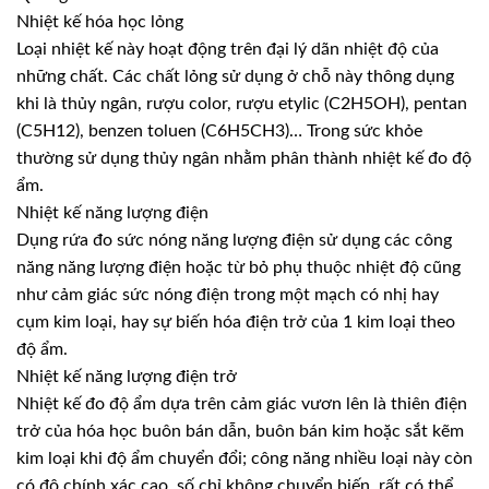
Nhiệt kế hóa học lỏng
Loại nhiệt kế này hoạt động trên đại lý dãn nhiệt độ của
những chất. Các chất lỏng sử dụng ở chỗ này thông dụng
khi là thủy ngân, rượu color, rượu etylic (C2H5OH), pentan
(C5H12), benzen toluen (C6H5CH3)… Trong sức khỏe
thường sử dụng thủy ngân nhằm phân thành nhiệt kế đo độ
ẩm.
Nhiệt kế năng lượng điện
Dụng rứa đo sức nóng năng lượng điện sử dụng các công
năng năng lượng điện hoặc từ bỏ phụ thuộc nhiệt độ cũng
như cảm giác sức nóng điện trong một mạch có nhị hay
cụm kim loại, hay sự biến hóa điện trở của 1 kim loại theo
độ ẩm.
Nhiệt kế năng lượng điện trở
Nhiệt kế đo độ ẩm dựa trên cảm giác vươn lên là thiên điện
trở của hóa học buôn bán dẫn, buôn bán kim hoặc sắt kẽm
kim loại khi độ ẩm chuyển đổi; công năng nhiều loại này còn
có độ chính xác cao, số chỉ không chuyển biến, rất có thể