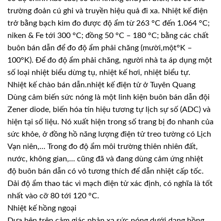
trường đoản cú ghi và truyền hiệu quả đi xa. Nhiệt kế điện
trở bằng bạch kim đo được độ ẩm từ 263 °C đến 1.064 °C;
niken & Fe tới 300 °C; đồng 50 °C – 180 °C; bằng các chất
buôn bán dẫn để đo độ ẩm phải chăng (mười,một°K –
100°K). Để đo độ ẩm phải chăng, người nhà ta áp dụng một
số loại nhiệt biểu dừng tụ, nhiệt kế hơi, nhiệt biểu tự.
Nhiệt kế chào bán dẫn.nhiệt kế điện tử ở Tuyên Quang
Dùng cảm biến sức nóng là một linh kiện buôn bán dẫn đội
Zener diode, biến hóa tín hiệu tương tự lịch sự số (ADC) và
hiện tại số liệu. Nó xuất hiện trong số trang bị đo nhanh của
sức khỏe, ở đồng hồ năng lượng điện tử treo tường có Lịch
Vạn niên,… Trong đo độ ẩm môi trường thiên nhiên đất,
nước, không gian,… cũng đã và đang dùng cảm ứng nhiệt
độ buôn bán dẫn có vỏ tương thích để dẫn nhiệt cấp tốc.
Dải độ ẩm thao tác vì mạch điện tử xác định, có nghĩa là tốt
nhất vào cỡ 80 tới 120 °C.
Nhiệt kế hồng ngoại
Dựa bên trên cảm giác phản xạ sức nóng dưới dạng hồng