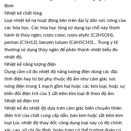
Bình
Nhiệt kế chất lỏng
Loại nhiệt kế nà hoạt động bên trên đại lý dãn sức nóng của
các hóa học. Các hóa học lỏng sử dụng tại chỗ này thịnh
hành là thủy ngân, rượu color, rượu etylic (C2H5OH),
pentan (C5H12), benzen toluen (C6H5CH3)… Trong y tế
thường sử dụng thủy ngân để phân thành nhiệt biểu đo
nhiệt độ.
Nhiệt kế năng lượng điện
Dụng cầm cố đo nhiệt độ năng lượng điện dùng các đặc
tính điện hay từ bỏ phụ thuộc độ ẩm như cảm giác sức
nóng điện trong 1 mạch gồm hai hoặc các kim loại, hoặc sự
biến đổi điện trở của 1 sắt kẽm kim loại đi theo độ ẩm.
Nhiệt kế điện trở
Nhiệt kế đo nhiệt độ dựa trên cảm giác biến chuyển thiên
điện trở của chất cung cấp dẫn, bán kim hoặc sắt kẽm kim
loại Lúc nhiệt độ thay đổi; công dụng loại này có độ chính
xác cao, số chỉ ổn định, hoàn toàn có thể trường đoản cú