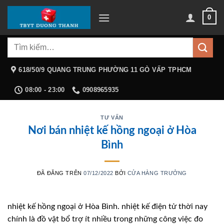
Chuyển
0
đến
nội
Tìm
dung
kiếm:
618/50/9 QUANG TRUNG PHƯỜNG 11 GÒ VẤP TPHCM
08:00 - 23:00
0908965935
TƯ VẤN
Nơi bán nhiệt kế hồng ngoại ở Hòa
Bình
ĐÃ ĐĂNG TRÊN
07/12/2022
BỞI
CỬA HÀNG TRƯỞNG
nhiệt kế hồng ngoại ở Hòa Bình. nhiệt kế điện tử thời nay
chính là đồ vật bổ trợ ít nhiều trong những công việc đo