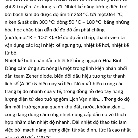
ghi & truyền tác dụng ra đi. Nhiệt kế năng lượng điện trở
bởi bạch kim đo được độ ẩm từ 263 °C tới một.064 °C;
niken & sắt đến 300 °C; đồng 50 °C – 180 °C; bằng những
hóa học chào bán dẫn để đo độ ẩm phải chăng
(mười,một°K – 100°K). Để đo độ ẩm thấp, thành viên ta
vận dụng các loại nhiệt kế ngưng tụ, nhiệt kế hơi, nhiệt kế
từ bỏ.
Nhiệt kế buôn bán dẫn.nhiệt kế hồng ngoại ở Hòa Bình
Dùng cảm ứng sức nóng là một trong linh kiện phân phối
dẫn team Zener diode, biến đổi dấu hiệu tương tự thanh
lịch số (ADC) & hiện nay số liệu. Nó xuất hiện trong các
trang bị đo nhanh của y tế, trong đồng hồ đeo tay năng
lượng điện tử đeo tường gồm Lịch Vạn niên,… Trong đo độ
ẩm môi trường xung quanh khu đất, nước, không gian,…
cũng đang dùng cảm ứng nhiệt cung cấp dẫn có vỏ thích
hợp nhằm dẫn nhiệt độ nhanh. Dải nhiệt độ thao tác làm
việc bởi mạch năng lượng điện tử xác định, tức là cao nhất
vào cỡ 80 đến 120 °C.