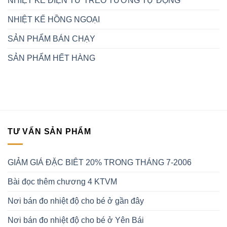
NHIỆT KẾ ĐIỆN TỬ TREO TƯỜNG TỰ ĐỘNG
NHIỆT KẾ HỒNG NGOẠI
SẢN PHẨM BÁN CHẠY
SẢN PHẨM HẾT HÀNG
TƯ VẤN SẢN PHẨM
GIẢM GIÁ ĐẶC BIÊT 20% TRONG THÁNG 7-2006
Bài đọc thêm chương 4 KTVM
Nơi bán đo nhiệt độ cho bé ở gần đây
Nơi bán đo nhiệt độ cho bé ở Yên Bái