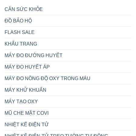
CÂN SỨC KHỎE
ĐỒ BẢO HỘ
FLASH SALE
KHẨU TRANG
MÁY ĐO ĐƯỜNG HUYẾT
MÁY ĐO HUYẾT ÁP
MÁY ĐO NỒNG ĐỘ OXY TRONG MÁU
MÁY KHỬ KHUẨN
MÁY TẠO OXY
MŨ CHE MẶT COVI
NHIỆT KẾ ĐIỆN TỬ