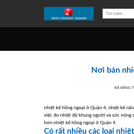
Chuyển
đến
Tìm
kiếm:
nội
dung
Nơi bán nhi
ĐÃ ĐĂNG 
nhiệt kế hồng ngoại ở Quận 4. nhiệt kế năn
việc đo nhiệt độ khung người và sức nóng 
hơn.nhiệt kế hồng ngoại ở Quận 4
Có rất nhiều các loại nhiệ