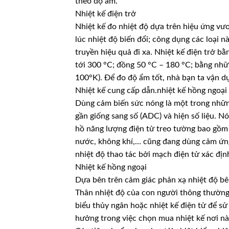
theo độ ẩm.
Nhiệt kế điện trở
Nhiệt kế đo nhiệt độ dựa trên hiệu ứng vươ
lúc nhiệt độ biến đổi; công dụng các loại n
truyền hiệu quả đi xa. Nhiệt kế điện trở b
tới 300 °C; đồng 50 °C – 180 °C; bằng nh
100°K). Để đo độ ẩm tốt, nhà bạn ta vận dụn
Nhiệt kế cung cấp dẫn.nhiệt kế hồng ngoại
Dùng cảm biến sức nóng là một trong những
gần giống sang số (ADC) và hiện số liệu. N
hồ năng lượng điện tử treo tường bao gồm 
nước, không khí,… cũng đang dùng cảm ứn
nhiệt độ thao tác bởi mạch điện tử xác địn
Nhiệt kế hồng ngoại
Dựa bên trên cảm giác phản xạ nhiệt độ b
Thân nhiệt độ của con người thông thường 
biểu thủy ngân hoặc nhiệt kế điện tử để s
hưởng trong việc chọn mua nhiệt kế nơi nào