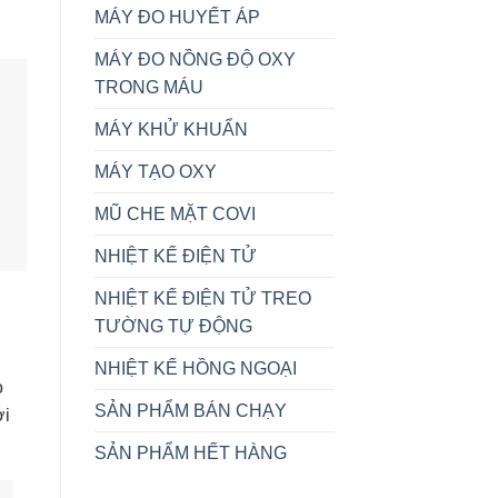
MÁY ĐO HUYẾT ÁP
MÁY ĐO NỒNG ĐỘ OXY
TRONG MÁU
MÁY KHỬ KHUẨN
MÁY TẠO OXY
MŨ CHE MẶT COVI
NHIỆT KẾ ĐIỆN TỬ
NHIỆT KẾ ĐIỆN TỬ TREO
TƯỜNG TỰ ĐỘNG
NHIỆT KẾ HỒNG NGOẠI
o
SẢN PHẨM BÁN CHẠY
ời
SẢN PHẨM HẾT HÀNG