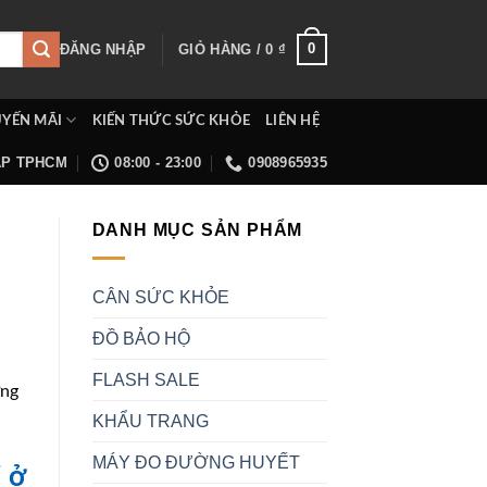
0
ĐĂNG NHẬP
GIỎ HÀNG /
0
₫
YẾN MÃI
KIẾN THỨC SỨC KHỎE
LIÊN HỆ
ẤP TPHCM
08:00 - 23:00
0908965935
DANH MỤC SẢN PHẨM
CÂN SỨC KHỎE
ĐỒ BẢO HỘ
FLASH SALE
ững
KHẨU TRANG
MÁY ĐO ĐƯỜNG HUYẾT
i ở