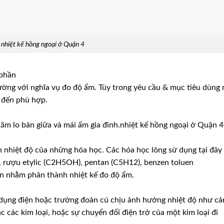
nhiệt kế hồng ngoại ở Quận 4
 phần
Trường với nghĩa vụ đo độ ẩm. Tùy trong yêu cầu & mục tiêu dùng
 đến phù hợp.
chăm lo bản giữa và mái ấm gia đình.nhiệt kế hồng ngoại ở Quận 4
n nhiệt độ của những hóa học. Các hóa học lỏng sử dụng tại đây
, rượu etylic (C2H5OH), pentan (C5H12), benzen toluen
n nhằm phân thành nhiệt kế đo độ ẩm.
dụng điện hoặc trường đoản cú chịu ảnh hưởng nhiệt độ như c
c các kim loại, hoặc sự chuyển đổi điện trở của một kim loại đi