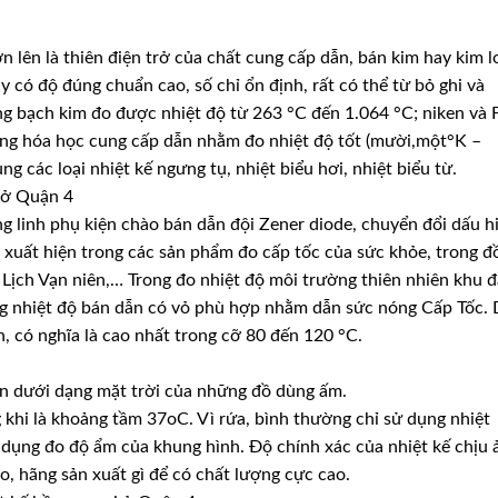
n lên là thiên điện trở của chất cung cấp dẫn, bán kim hay kim l
ày có độ đúng chuẩn cao, số chỉ ổn định, rất có thể từ bỏ ghi và
ằng bạch kim đo được nhiệt độ từ 263 °C đến 1.064 °C; niken và 
ững hóa học cung cấp dẫn nhằm đo nhiệt độ tốt (mười,một°K –
g các loại nhiệt kế ngưng tụ, nhiệt biểu hơi, nhiệt biểu từ.
 ở Quận 4
 linh phụ kiện chào bán dẫn đội Zener diode, chuyển đổi dấu h
ó xuất hiện trong các sản phẩm đo cấp tốc của sức khỏe, trong đ
Lịch Vạn niên,… Trong đo nhiệt độ môi trường thiên nhiên khu đ
g nhiệt độ bán dẫn có vỏ phù hợp nhằm dẫn sức nóng Cấp Tốc. 
h, có nghĩa là cao nhất trong cỡ 80 đến 120 °C.
ên dưới dạng mặt trời của những đồ dùng ấm.
khi là khoảng tầm 37oC. Vì rứa, bình thường chỉ sử dụng nhiệt
ử dụng đo độ ẩm của khung hình. Độ chính xác của nhiệt kế chịu 
, hãng sản xuất gì để có chất lượng cực cao.