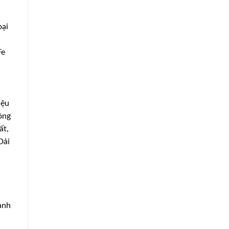
oại
Fe
iệu
ồng
ất,
Dải
ảnh