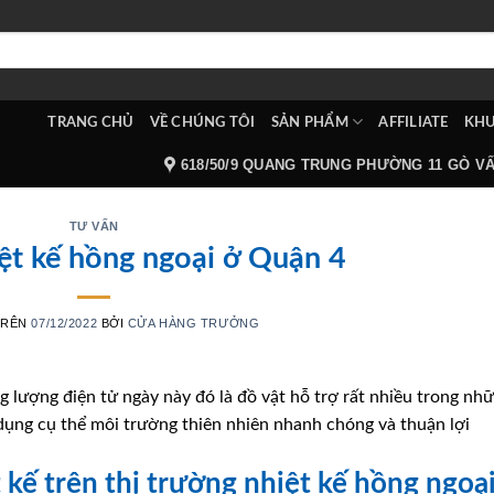
TRANG CHỦ
VỀ CHÚNG TÔI
SẢN PHẨM
AFFILIATE
KHU
618/50/9 QUANG TRUNG PHƯỜNG 11 GÒ V
TƯ VẤN
ệt kế hồng ngoại ở Quận 4
TRÊN
07/12/2022
BỞI
CỬA HÀNG TRƯỞNG
g lượng điện tử ngày này đó là đồ vật hỗ trợ rất nhiều trong nh
dụng cụ thể môi trường thiên nhiên nhanh chóng và thuận lợi
t kế trên thị trường nhiệt kế hồng ngoạ