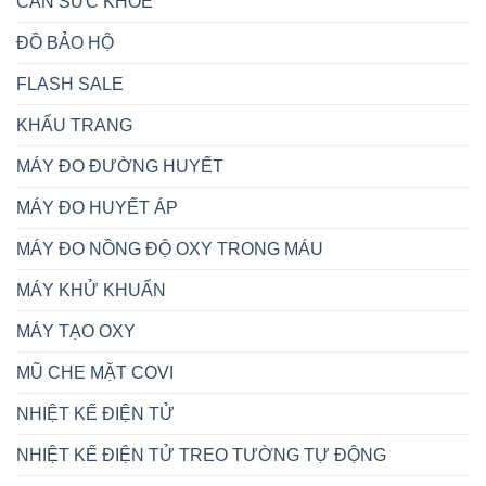
CÂN SỨC KHỎE
ĐỒ BẢO HỘ
FLASH SALE
KHẨU TRANG
MÁY ĐO ĐƯỜNG HUYẾT
MÁY ĐO HUYẾT ÁP
MÁY ĐO NỒNG ĐỘ OXY TRONG MÁU
MÁY KHỬ KHUẨN
MÁY TẠO OXY
MŨ CHE MẶT COVI
NHIỆT KẾ ĐIỆN TỬ
NHIỆT KẾ ĐIỆN TỬ TREO TƯỜNG TỰ ĐỘNG