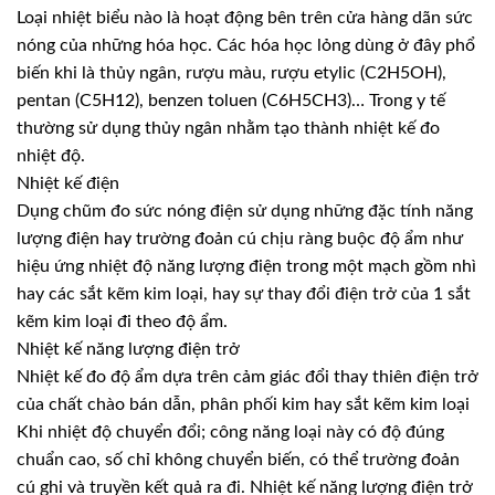
Loại nhiệt biểu nào là hoạt động bên trên cửa hàng dãn sức
nóng của những hóa học. Các hóa học lỏng dùng ở đây phổ
biến khi là thủy ngân, rượu màu, rượu etylic (C2H5OH),
pentan (C5H12), benzen toluen (C6H5CH3)… Trong y tế
thường sử dụng thủy ngân nhằm tạo thành nhiệt kế đo
nhiệt độ.
Nhiệt kế điện
Dụng chũm đo sức nóng điện sử dụng những đặc tính năng
lượng điện hay trường đoản cú chịu ràng buộc độ ẩm như
hiệu ứng nhiệt độ năng lượng điện trong một mạch gồm nhì
hay các sắt kẽm kim loại, hay sự thay đổi điện trở của 1 sắt
kẽm kim loại đi theo độ ẩm.
Nhiệt kế năng lượng điện trở
Nhiệt kế đo độ ẩm dựa trên cảm giác đổi thay thiên điện trở
của chất chào bán dẫn, phân phối kim hay sắt kẽm kim loại
Khi nhiệt độ chuyển đổi; công năng loại này có độ đúng
chuẩn cao, số chỉ không chuyển biến, có thể trường đoản
cú ghi và truyền kết quả ra đi. Nhiệt kế năng lượng điện trở