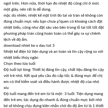
ngơi trên. Hơn nữa, thời hạn đo nhiệt độ cũng chỉ ở mức
một giây, nên rất là dễ dùng.
mặc dù nhiên, nhiệt kế mặt trời đo tai và trán sẽ không còn
đúng chuẩn mực nếu bạn chưa ạ?quen có khoảng cách đặt
nhiệt biểu, cũng như đặt sâu vào bên trong lỗ tai tốt tốt đặt
phương pháp trán cũng hoàn toàn có thể gây ra sự chênh
lệch về độ ẩm.
download nhiet ke o dau tot 3
Nhiệt kế điện tử tiện dụng và an toàn và tin cậy rộng so với
nhiệt biểu thủy ngân
Chọn theo lứa tuổi
Độ tuổi lọt lòng: Thiết bị đáng tin cậy, chất liệu đáng tin cậy
với trẻ nhỏ. Kết quả yêu cầu đo cấp tốc & đúng mực để chị
em có thể kiểm soát và điều hành được nhiệt độ của nhỏ
xíu
Độ tuổi mang đến trẻ em từ là một- 3 tuổi: Tiện dụng mang
đến trẻ em, tác dụng đo nhanh & đúng chuẩn mực bởi nhỏ
bé sẽ không chịu đựng kiên nhẫn chờ đo độ ẩm từ là 1 thiết