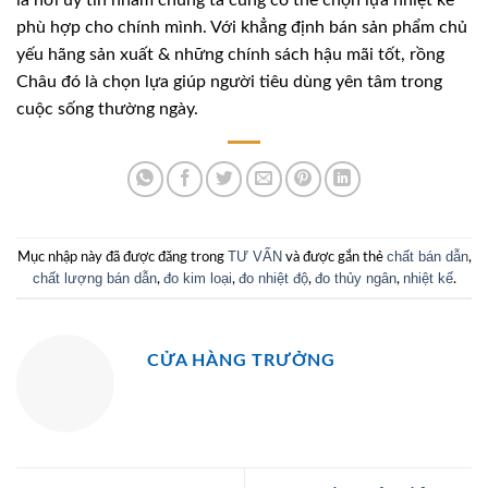
là nơi uy tín nhằm chúng ta cũng có thể chọn lựa nhiệt kế
phù hợp cho chính mình. Với khẳng định bán sản phẩm chủ
yếu hãng sản xuất & những chính sách hậu mãi tốt, rồng
Châu đó là chọn lựa giúp người tiêu dùng yên tâm trong
cuộc sống thường ngày.
TƯ VẤN
chất bán dẫn
Mục nhập này đã được đăng trong
và được gắn thẻ
,
chất lượng bán dẫn
đo kim loại
đo nhiệt độ
đo thủy ngân
nhiệt kế
,
,
,
,
.
CỬA HÀNG TRƯỞNG