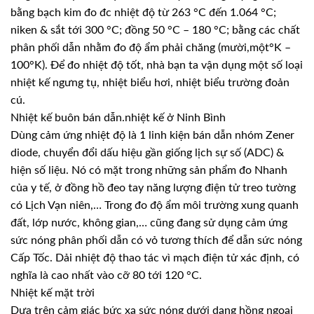
bằng bạch kim đo đc nhiệt độ từ 263 °C đến 1.064 °C;
niken & sắt tới 300 °C; đồng 50 °C – 180 °C; bằng các chất
phân phối dẫn nhằm đo độ ẩm phải chăng (mười,một°K –
100°K). Để đo nhiệt độ tốt, nhà bạn ta vận dụng một số loại
nhiệt kế ngưng tụ, nhiệt biểu hơi, nhiệt biểu trường đoản
cú.
Nhiệt kế buôn bán dẫn.nhiệt kế ở Ninh Bình
Dùng cảm ứng nhiệt độ là 1 linh kiện bán dẫn nhóm Zener
diode, chuyển đổi dấu hiệu gần giống lịch sự số (ADC) &
hiện số liệu. Nó có mặt trong những sản phẩm đo Nhanh
của y tế, ở đồng hồ đeo tay năng lượng điện tử treo tường
có Lịch Vạn niên,… Trong đo độ ẩm môi trường xung quanh
đất, lớp nước, không gian,… cũng đang sử dụng cảm ứng
sức nóng phân phối dẫn có vỏ tương thích để dẫn sức nóng
Cấp Tốc. Dải nhiệt độ thao tác vì mạch điện tử xác định, có
nghĩa là cao nhất vào cỡ 80 tới 120 °C.
Nhiệt kế mặt trời
Dựa trên cảm giác bức xạ sức nóng dưới dạng hồng ngoại