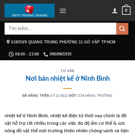
Chuyển
0
đến
nội
Tìm
dung
kiếm:
618/50/9 QUANG TRUNG PHƯỜNG 11 GÒ VẤP TPHCM
08:00 - 23:00
0908965935
TƯ VẤN
Nơi bán nhiệt kế ở Ninh Bình
ĐÃ ĐĂNG TRÊN
07/12/2022
BỞI
CỬA HÀNG TRƯỞNG
nhiệt kế ở Ninh Bình. nhiệt kế điện tử thời nay chính là đồ
vật hỗ trợ rất nhiều trong các việc đo độ ẩm cơ thể & sức
nóng đồ vật thể môi trường thiên nhiên chóng vánh và tiện